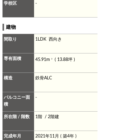
学校区
-
建物
間取り
1LDK 西向き
専有面積
45.91m
( 13.88坪 )
2
構造
鉄骨ALC
バルコニー面
-
積
所在階 / 階数
1階 / 2階建
完成年月
2021年11月 ( 築4年 )