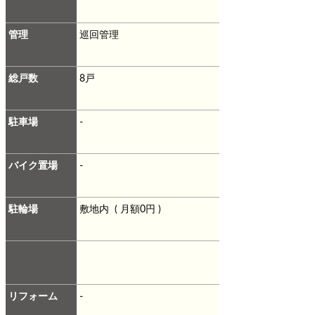
管理
巡回管理
総戸数
8戸
駐車場
-
バイク置場
-
駐輪場
敷地内 ( 月額0円 )
リフォーム
-