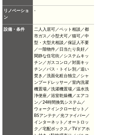
リノベーショ
-
ン
設備・条件
二人入居可／ペット相談／都
市ガス／小型犬可／猫可／中
型・大型犬相談／保証人不要
／一階物件／日当たり良好／
閑静な住宅街／システムキッ
チン／ガスコンロ／対面キッ
チン／バス・トイレ別／追い
焚き／洗面化粧台独立／シャ
ンプードレッサー／室内洗濯
機置場／洗濯機置場／温水洗
浄便座／浴室乾燥機／エアコ
ン／24時間換気システム／
ウォークインクローゼット／
BSアンテナ／光ファイバー／
インターネット／オートロッ
ク／宅配ボックス／TVドアホ