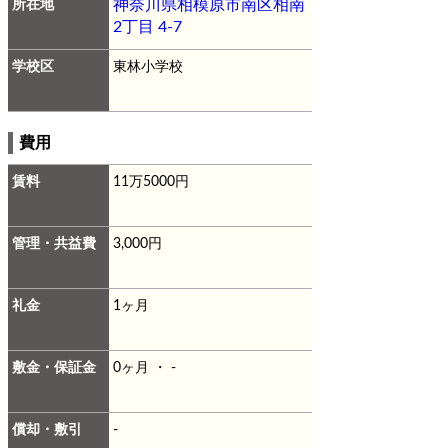
所在地
神奈川県相模原市南区相南
2丁目 4-7
学校区
東林小学校
費用
賃料
11万5000円
管理・共益費
3,000円
礼金
1ヶ月
敷金・保証金
0ヶ月 ・ -
償却・敷引
-