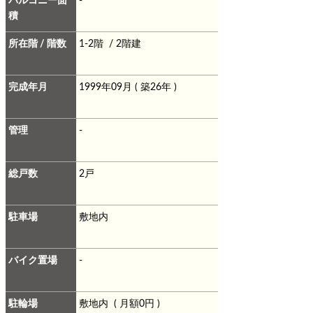
バルコニー面
-
積
所在階 / 階数
1-2階 / 2階建
完成年月
1999年09月 ( 築26年 )
管理
-
総戸数
2戸
駐車場
敷地内
バイク置場
-
駐輪場
敷地内 ( 月額0円 )