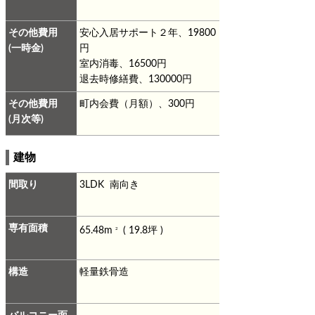
その他費用
安心入居サポート２年、19800
(一時金)
円
室内消毒、16500円
退去時修繕費、130000円
その他費用
町内会費（月額）、300円
(月次等)
建物
間取り
3LDK 南向き
専有面積
65.48m
( 19.8坪 )
2
構造
軽量鉄骨造