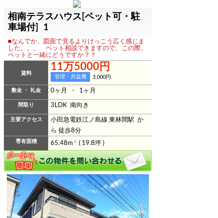
相南テラスハウス[ペット可・駐
車場付] 1
■なんでか、図面で見るよりけっこう広く感じま
した。。。 ペット相談できますので、この際、
ペットと一緒にどうですか？？
11万5000円
賃料
管理・共益費
3,000円
敷金 ・ 礼金
0ヶ月 ・ 1ヶ月
間取り
3LDK 南向き
主要アクセス
小田急電鉄江ノ島線 東林間駅 か
ら 徒歩8分
専有面積
65.48m
2
( 19.8坪 )