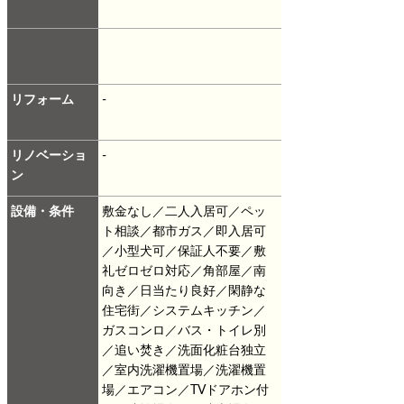
リフォーム
-
リノベーショ
-
ン
設備・条件
敷金なし／二人入居可／ペッ
ト相談／都市ガス／即入居可
／小型犬可／保証人不要／敷
礼ゼロゼロ対応／角部屋／南
向き／日当たり良好／閑静な
住宅街／システムキッチン／
ガスコンロ／バス・トイレ別
／追い焚き／洗面化粧台独立
／室内洗濯機置場／洗濯機置
場／エアコン／TVドアホン付