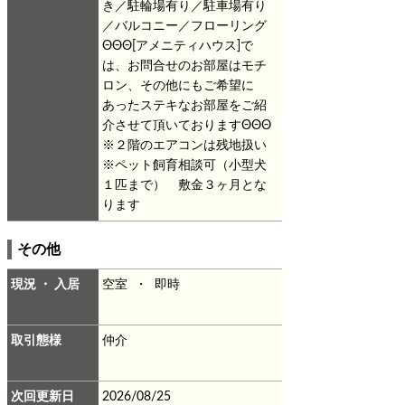
き／駐輪場有り／駐車場有り
／バルコニー／フローリング
ΘΘΘ[アメニティハウス]で
は、お問合せのお部屋はモチ
ロン、その他にもご希望に
あったステキなお部屋をご紹
介させて頂いておりますΘΘΘ
※２階のエアコンは残地扱い
※ペット飼育相談可（小型犬
１匹まで） 敷金３ヶ月とな
ります
その他
現況 ・ 入居
空室 ・ 即時
取引態様
仲介
次回更新日
2026/08/25