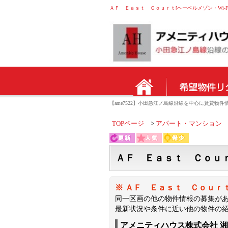
ＡＦ Ｅａｓｔ Ｃｏｕｒｔ[ヘーベルメゾン・Wi-Fi付
【ame7522】小田急江ノ島線沿線を中心に賃貸
TOPページ
アパート・マンション
ＡＦ Ｅａｓｔ Ｃｏｕｒｔ
※ ＡＦ Ｅａｓｔ Ｃｏｕｒｔ
同一区画の他の物件情報の募集が
最新状況や条件に近い他の物件の
アメニティハウス株式会社 