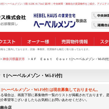
] ヘーベルメゾン / 1階 1LDK 41.71m2 築3年｜中央林間・湘南台の賃貸物件をご紹介。アメニテ
物件情報をご案内しております。店舗・事務所、売買物件も幅広く取り扱っております。
神奈川県藤沢市
ＡＦ Ｅａｓｔ Ｃｏｕｒｔ[ヘーベルメゾン・Wi-Fi付
[ヘーベルメゾン・Wi-Fi付]
[ヘーベルメゾン・Wi-Fi付] は現在募集しておりません。
ある場合は、画面下部に募集物件一覧のリストが掲載されております。
紹介希望等ございましたらお気軽にお問いあわせください。
湘南台店