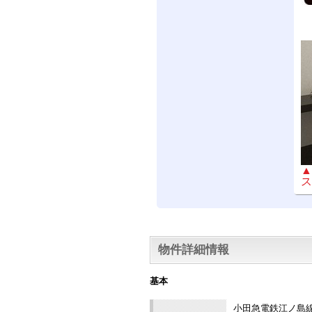
▲
ス
物件詳細情報
基本
小田急電鉄江ノ島線