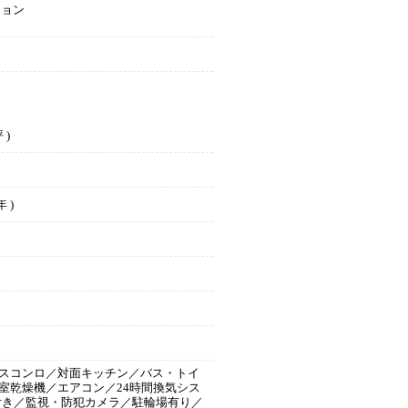
ション
 )
 )
スコンロ／対面キッチン／バス・トイ
室乾燥機／エアコン／24時間換気シス
付き／監視・防犯カメラ／駐輪場有り／