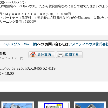
化成ヘーベルメゾン
、[戸建住宅ヘーベルハウス]。だから賃貸住宅なのに自分で建てた住まいのよ
0円・ＭｙＣｏｎｃｉｅｒＣｌｕｂ(２年）：18000円
ｒパートナー（保証料）：契約時に月額賃料などの合計額の50%、以降2年ご
リーニング費用：71500円
ベルメゾン・Wi-Fi付]
への お問い合わせは
アメニティハウス株式会社
台店
台２－７－１２ 門
L:
0466-53-3250
FAX:0466-52-4119
00～18:00