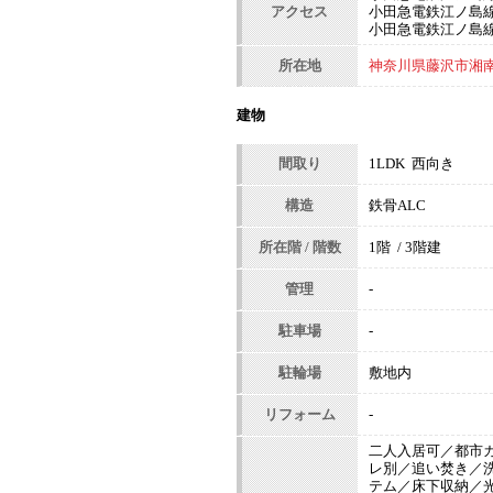
アクセス
小田急電鉄江ノ島線
小田急電鉄江ノ島線 
所在地
神奈川県藤沢市湘南台
建物
間取り
1LDK 西向き
構造
鉄骨ALC
所在階 / 階数
1階 / 3階建
管理
-
駐車場
-
駐輪場
敷地内
リフォーム
-
二人入居可／都市
レ別／追い焚き／
テム／床下収納／