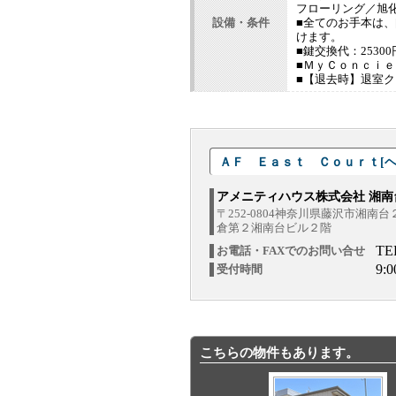
フローリング／旭
設備・条件
■全てのお手本は
けます。
■鍵交換代：2530
■ＭｙＣｏｎｃｉｅ
■【退去時】退室ク
ＡＦ Ｅａｓｔ Ｃｏｕｒｔ[ヘー
アメニティハウス株式会社 湘南
〒252-0804神奈川県藤沢市湘南
倉第２湘南台ビル２階
TE
お電話・FAXでのお問い合せ
9:
受付時間
こちらの物件もあります。