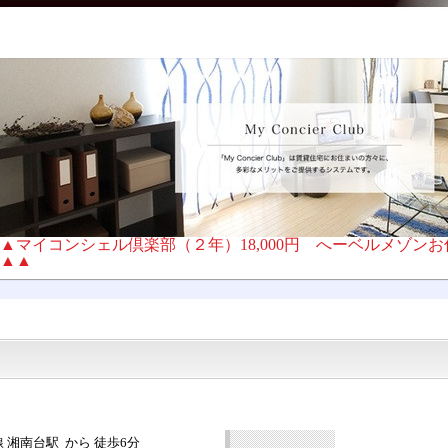
▲マイコンシェル倶楽部（２年）18,000円 へーベルメゾン
▲▲
 湘南台駅 から 徒歩6分