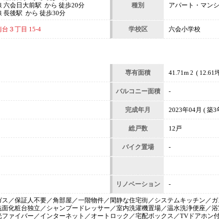
 六会日大前駅 から 徒歩20分
種別
アパート・マン
長後駅 から 徒歩30分
３丁目 15-4
学校区
六会小学校
専有面積
41.71m
( 12.61坪
2
バルコニー面積
-
完成年月
2023年04月 ( 築3年
総戸数
12戸
バイク置場
-
リノベーション
-
ガス／保証人不要／角部屋／一階物件／閑静な住宅街／システムキッチン／ガ
洗面化粧台独立／シャンプードレッサー／室内洗濯機置場／温水洗浄便座／浴
光ファイバー／インターネット／オートロック／宅配ボックス／TVドアホン