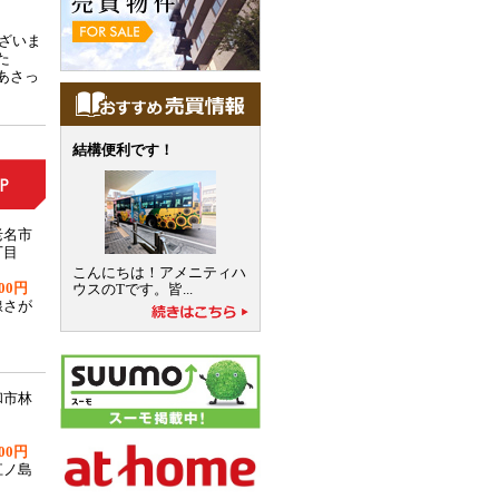
ざいま
た
あさっ
結構便利です！
老名市
丁目
こんにちは！アメニティハ
00円
ウスのTです。皆...
線さが
和市林
00円
江ノ島