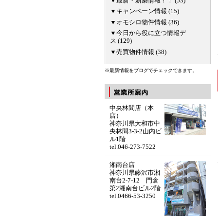
▼最新・新築情報！！ (53)
▼キャンペーン情報 (15)
▼オモシロ物件情報 (36)
▼今日から役に立つ情報デ
ス (129)
▼売買物件情報 (38)
※最新情報をブログでチェックできます。
中央林間店（本
店）
神奈川県大和市中
央林間3-3-2山内ビ
ル1階
tel.046-273-7522
湘南台店
神奈川県藤沢市湘
南台2-7-12 門倉
第2湘南台ビル2階
tel.0466-53-3250