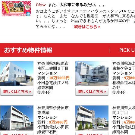
また、大和市に来るみたい。。。
おはようございますアメニティハウスのスタッフOzでご
す。なんと また なんでも鑑定団 が大和市に来るみ
い。。。ちょっと 出品できるもんがあるか部屋の中 
てみるかな。。。
神奈川県相模原市
神奈川県海
南区上鶴間６丁目
東柏ケ谷２
マンション
マンション
賃料：
10万5000円
賃料：
9万80
小田急電鉄江ノ島
相模鉄道本
線東林間
み野
徒歩4分
徒歩4分
神奈川県伊勢原市
神奈川県大
東成瀬
間１丁目
マンション
マンション
賃料：
9万5000円
賃料：
6万80
小田急電鉄小田原
小田急電鉄
線愛甲石田
線南林間