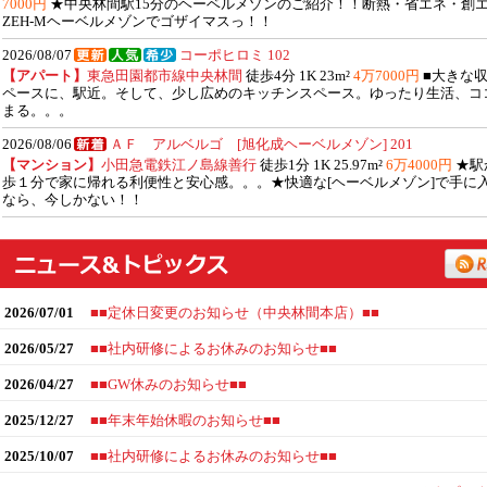
7000円
★中央林間駅15分のヘーベルメゾンのご紹介！！断熱・省エネ・創
ZEH-Mヘーベルメゾンでゴザイマスっ！！
2026/08/07
コーポヒロミ 102
【アパート】
東急田園都市線中央林間
徒歩4分 1K 23m²
4万7000円
■大きな
ペースに、駅近。そして、少し広めのキッチンスペース。ゆったり生活、コ
まる。。。
2026/08/06
ＡＦ アルベルゴ [旭化成ヘーベルメゾン] 201
【マンション】
小田急電鉄江ノ島線善行
徒歩1分 1K 25.97m²
6万4000円
★駅
歩１分で家に帰れる利便性と安心感。。。★快適な[ヘーベルメゾン]で手に
なら、今しかない！！
2026/07/01
■■定休日変更のお知らせ（中央林間本店）■■
2026/05/27
■■社内研修によるお休みのお知らせ■■
2026/04/27
■■GW休みのお知らせ■■
2025/12/27
■■年末年始休暇のお知らせ■■
2025/10/07
■■社内研修によるお休みのお知らせ■■