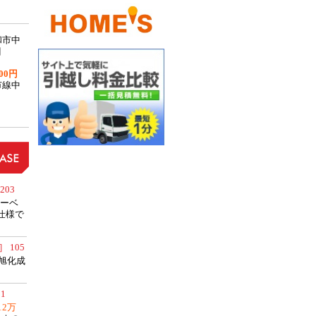
和市中
目
00円
市線中
03
ーベ
仕様で
 105
旭化成
1
12万