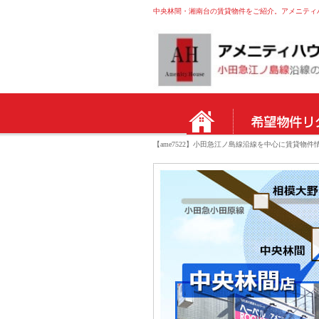
中央林間・湘南台の賃貸物件をご紹介。アメニティハウ
【ame7522】小田急江ノ島線沿線を中心に賃貸