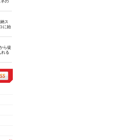
エネの
収納ス
コに始
から徒
入れる