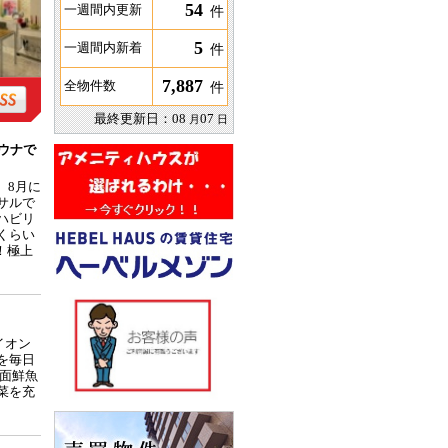
54
一週間内更新
件
5
一週間内新着
件
7,887
全物件数
件
最終更新日：
08
07
月
日
ウナで
。8月に
サルで
ハビリ
くらい
！極上
イオン
を毎日
面鮮魚
菜を充