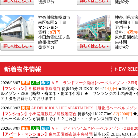
徒歩13分
徒歩2分
神奈川県相模原市
神奈川県大
南区御園２丁目
央林間４丁
マンション
アパート
賃料：
9万円
賃料：
4万70
小田急電鉄江ノ島
東急田園都
線相模大野
央林間
徒歩20分
徒歩4分
2026/08/07
ＡＦ ランドマーク瀬谷[へーベルメゾン・ZEH] 2
【マンション】
相模鉄道本線瀬谷
徒歩15分 2LDK 51.96m²
14万円
★旭化成へ
ルメゾン・ZEH（断熱・省エネ・創エネ仕様）★ ワンランクの上の設備・
アナタをお待ちしております！
2026/08/07
AF DELICIOUS LIFE APARTMENTS［旭化成ヘーベルメゾン］
【マンション】
小田急電鉄江ノ島線湘南台
徒歩5分 1K 27.73m²
8万2000円
◆
のヘーベルメゾンが募集中です！？これは・・・チャンス到来です！！
2026/08/07
ＡＦ ディアハイムＹ[ヘーベルメゾン・ZEH] 20
【アパート・マンション】
東急田園都市線中央林間
徒歩15分 2LDK 63.61m²