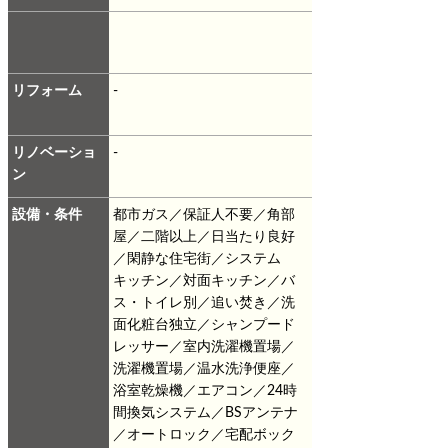
リフォーム
-
リノベーショ
-
ン
設備・条件
都市ガス／保証人不要／角部
屋／二階以上／日当たり良好
／閑静な住宅街／システム
キッチン／対面キッチン／バ
ス・トイレ別／追い焚き／洗
面化粧台独立／シャンプード
レッサー／室内洗濯機置場／
洗濯機置場／温水洗浄便座／
浴室乾燥機／エアコン／24時
間換気システム／BSアンテナ
／オートロック／宅配ボック