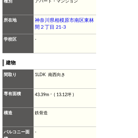
種別
アパート・マンション
所在地
神奈川県相模原市南区東林
間２丁目 21-3
学校区
-
建物
間取り
1LDK 南西向き
専有面積
43.39m
( 13.12坪 )
2
構造
鉄骨造
バルコニー面
-