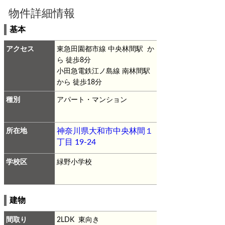
物件詳細情報
基本
アクセス
東急田園都市線 中央林間駅 か
ら 徒歩8分
小田急電鉄江ノ島線 南林間駅
から 徒歩18分
種別
アパート・マンション
所在地
神奈川県大和市中央林間１
丁目 19-24
学校区
緑野小学校
建物
間取り
2LDK 東向き