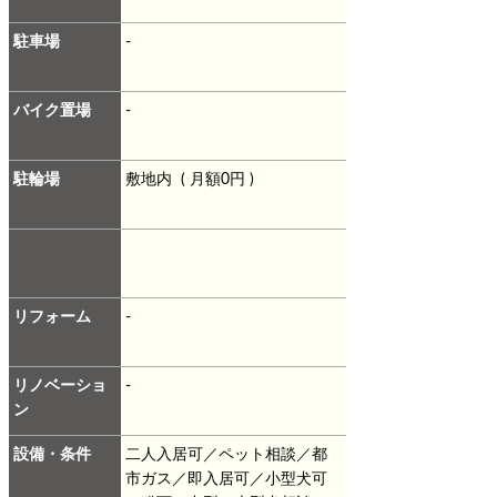
駐車場
-
バイク置場
-
駐輪場
敷地内 ( 月額0円 )
リフォーム
-
リノベーショ
-
ン
設備・条件
二人入居可／ペット相談／都
市ガス／即入居可／小型犬可