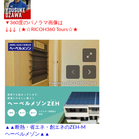
▼360度のパノラマ画像は
↓↓↓（★☆RICOH360 Tours☆★
▲▲断熱・省エネ・創エネのZEH-M
ヘーベルメゾン▲▲