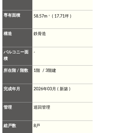
専有面積
58.57m
( 17.71坪 )
2
構造
鉄骨造
バルコニー面
-
積
所在階 / 階数
1階 / 3階建
完成年月
2026年03月 ( 新築 )
管理
巡回管理
総戸数
8戸