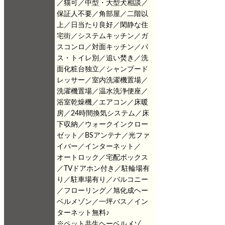
／猫可／中型・大型犬相談／
保証人不要／角部屋／二階以
上／日当たり良好／閑静な住
宅街／システムキッチン／ガ
スコンロ／対面キッチン／バ
ス・トイレ別／追い焚き／洗
面化粧台独立／シャンプード
レッサー／室内洗濯機置場／
洗濯機置場／温水洗浄便座／
浴室乾燥機／エアコン／床暖
房／24時間換気システム／床
下収納／ウォークインクロー
ゼット／BSアンテナ／光ファ
イバー／インターネット／
オートロック／宅配ボックス
／TVドアホン付き／駐輪場有
り／駐車場有り／バルコニー
／フローリング／旭化成ヘー
ベルメゾン／一坪バス／イン
ターネット無料♪
※ペット共生ヘーベルメゾ