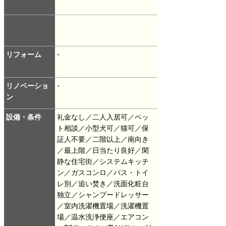
リフォーム
-
リノベーショ
-
ン
設備・条件
礼金なし／二人入居可／ペッ
ト相談／小型犬可／猫可／保
証人不要／二階以上／南向き
／最上階／日当たり良好／閑
静な住宅街／システムキッチ
ン／ガスコンロ／バス・トイ
レ別／追い焚き／洗面化粧台
独立／シャンプードレッサー
／室内洗濯機置場／洗濯機置
場／温水洗浄便座／エアコン