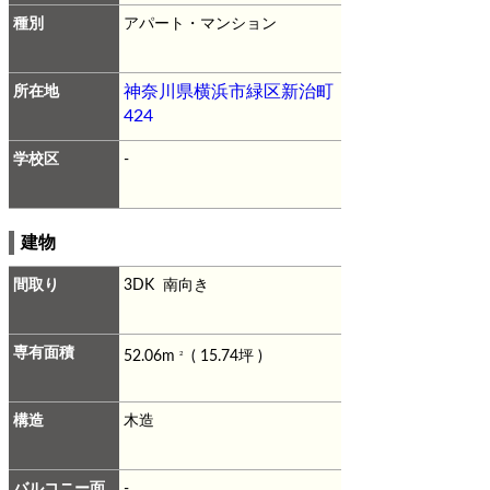
種別
アパート・マンション
所在地
神奈川県横浜市緑区新治町
424
学校区
-
建物
間取り
3DK 南向き
専有面積
52.06m
( 15.74坪 )
2
構造
木造
バルコニー面
-