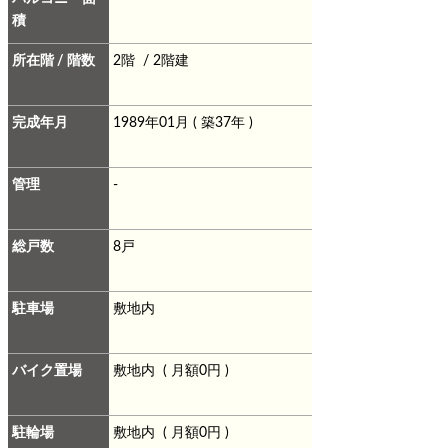
積
所在階 / 階数
2階 / 2階建
完成年月
1989年01月 ( 築37年 )
管理
-
総戸数
8戸
駐車場
敷地内
バイク置場
敷地内 ( 月額0円 )
駐輪場
敷地内 ( 月額0円 )