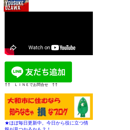
↑↑ ＬＩＮＥでお問合せ ↑↑
★ほぼ毎日更新中。今日から役に立つ情
報が見つかるかも？！