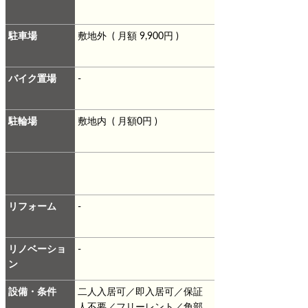
駐車場
敷地外 ( 月額 9,900円 )
バイク置場
-
駐輪場
敷地内 ( 月額0円 )
リフォーム
-
リノベーショ
-
ン
設備・条件
二人入居可／即入居可／保証
人不要／フリーレント／角部