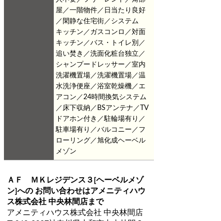
屋／一階物件／日当たり良好
／閑静な住宅街／システム
キッチン／ガスコンロ／対面
キッチン／バス・トイレ別／
追い焚き／洗面化粧台独立／
シャンプードレッサー／室内
洗濯機置場／洗濯機置場／温
水洗浄便座／浴室乾燥機／エ
アコン／24時間換気システム
／床下収納／BSアンテナ／TV
ドアホン付き／駐輪場有り／
駐車場有り／バルコニー／フ
ローリング／旭化成ヘーベル
メゾン
ＡＦ ＭＫレジデンス３[ヘーベルメゾ
ン]
への お問い合わせは
アメニティハウ
ス株式会社 中央林間店
まで
アメニティハウス株式会社 中央林間店