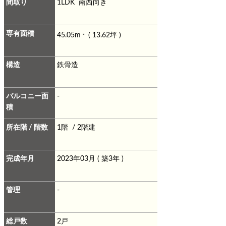
間取り
1LDK 南西向き
専有面積
45.05m
( 13.62坪 )
2
構造
鉄骨造
バルコニー面
-
積
所在階 / 階数
1階 / 2階建
完成年月
2023年03月 ( 築3年 )
管理
-
総戸数
2戸