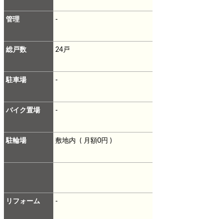
管理
-
総戸数
24戸
駐車場
-
バイク置場
-
駐輪場
敷地内 ( 月額0円 )
リフォーム
-