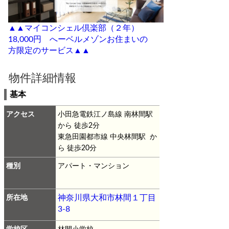
▲▲マイコンシェル倶楽部（２年）
18,000円 へーベルメゾンお住まいの
方限定のサービス▲▲
物件詳細情報
基本
アクセス
小田急電鉄江ノ島線 南林間駅
から 徒歩2分
東急田園都市線 中央林間駅 か
ら 徒歩20分
種別
アパート・マンション
所在地
神奈川県大和市林間１丁目
3-8