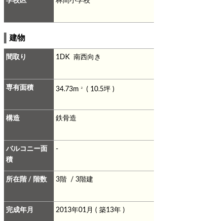
学校区
林間小学校
建物
間取り
1DK 南西向き
専有面積
34.73m
( 10.5坪 )
2
構造
鉄骨造
バルコニー面
-
積
所在階 / 階数
3階 / 3階建
完成年月
2013年01月 ( 築13年 )