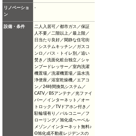
リノベーショ
-
ン
設備・条件
二人入居可／都市ガス／保証
人不要／二階以上／最上階／
日当たり良好／閑静な住宅街
／システムキッチン／ガスコ
ンロ／バス・トイレ別／追い
焚き／洗面化粧台独立／シャ
ンプードレッサー／室内洗濯
機置場／洗濯機置場／温水洗
浄便座／浴室乾燥機／エアコ
ン／24時間換気システム／
CATV／BSアンテナ／光ファイ
バー／インターネット／オー
トロック／TVドアホン付き／
駐輪場有り／バルコニー／フ
ローリング／旭化成ヘーベル
メゾン／インターネット無料♪
Θ旭化成不動産レジデンスの