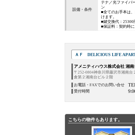
テナ／光ファイバ
ン
設備・条件
■全てのお手本は
けます。
■鍵交換代：2530
■保証料：契約時に
ＡＦ DELICIOUS LIFE A
アメニティハウス株式会社 湘南
〒252-0804神奈川県藤沢市湘南
倉第２湘南台ビル２階
TE
お電話・FAXでのお問い合せ
9:
受付時間
こちらの物件もあります。