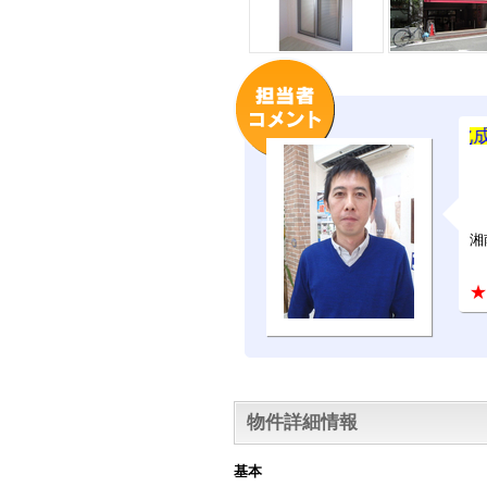
★ 旭化成のヘー
湘
★
物件詳細情報
基本