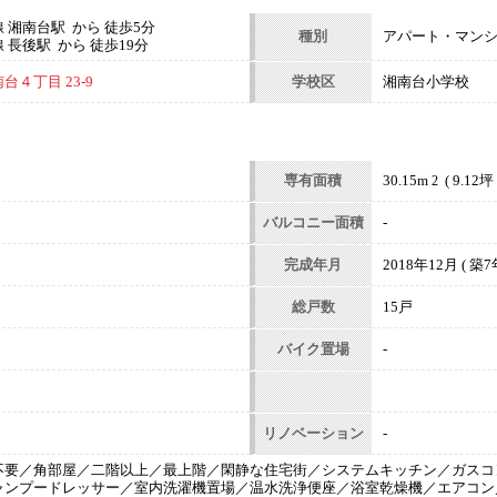
 湘南台駅 から 徒歩5分
種別
アパート・マン
長後駅 から 徒歩19分
４丁目 23-9
学校区
湘南台小学校
専有面積
30.15m
( 9.12坪 
2
バルコニー面積
-
完成年月
2018年12月 ( 築7年
総戸数
15戸
バイク置場
-
リノベーション
-
不要／角部屋／二階以上／最上階／閑静な住宅街／システムキッチン／ガスコ
ャンプードレッサー／室内洗濯機置場／温水洗浄便座／浴室乾燥機／エアコン