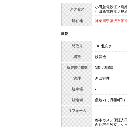
小田急電鉄江ノ島線
アクセス
小田急電鉄江ノ島線 
所在地
神奈川県藤沢市湘南台
建物
間取り
1K 北向き
構造
鉄骨造
所在階 / 階数
3階 / 3階建
管理
巡回管理
駐車場
-
駐輪場
敷地内 ( 月額0円 )
リフォーム
-
都市ガス／保証人
面化粧台独立／シ