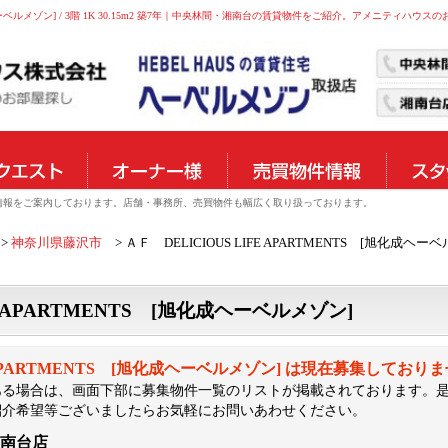
旭化成ヘーベルメゾン] / 3階 1K 30.15m2 築7年｜中央林間・湘南台の賃貸物件をご紹介。アメニティハウスの
物件情報をご案内しております。店舗・事務所、売買物件も幅広く取り扱っております。
神奈川県藤沢市
ＡＦ DELICIOUS LIFE APARTMENTS [旭化成ヘー
FE APARTMENTS [旭化成ヘーベルメゾン]
FE APARTMENTS [旭化成ヘーベルメゾン] は現在募集しており
ある場合は、画面下部に募集物件一覧のリストが掲載されております。
紹介希望等ございましたらお気軽にお問いあわせください。
湘南台店