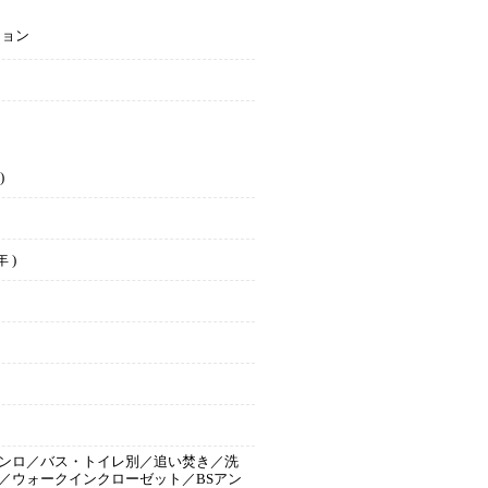
ション
)
 )
ンロ／バス・トイレ別／追い焚き／洗
／ウォークインクローゼット／BSアン