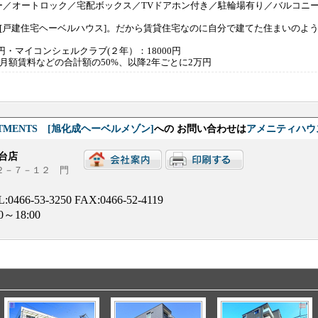
ー／オートロック／宅配ボックス／TVドアホン付き／駐輪場有り／バルコニ
、[戸建住宅ヘーベルハウス]。だから賃貸住宅なのに自分で建てた住まいのよ
0円・マイコンシェルクラブ(２年）：18000円
月額賃料などの合計額の50%、以降2年ごとに2万円
PARTMENTS [旭化成ヘーベルメゾン]
への お問い合わせは
アメニティハウ
台店
台２－７－１２ 門
L:
0466-53-3250
FAX:0466-52-4119
00～18:00