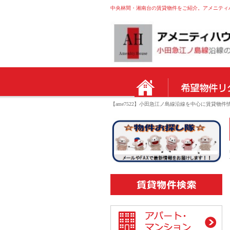
中央林間・湘南台の賃貸物件をご紹介。アメニティハウ
【ame7522】小田急江ノ島線沿線を中心に賃貸