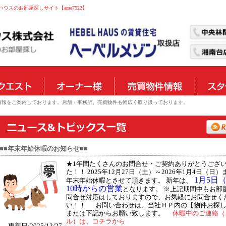
スのお部屋探しサイト【ame7522】
物件情報をご案内しております。店舗・事務所、売買物件も幅広く取り扱っております。
■■年末年始休暇のお知らせ■■
★1年間たくさんのお問合せ・ご契約ありがとうござ
た！！ 2025年12月27日（土）～2026年1月4日（日）
1月5日
年末年始休暇とさせて頂きます。 新年は、
10時からの営業
となります。 ※上記期間中もお部
問合せ対応はしておりますので、お気軽にお問合せく
い！！ お問い合わせは、当社ＨＰ内の【物件お探
または下記からお願い致します。
休暇中のご連絡（
ル）は、コチラから