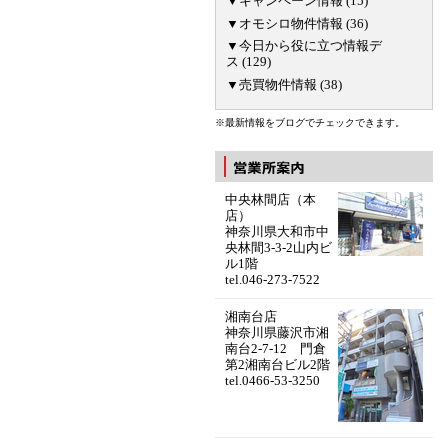
▼キャンペーン情報 (15)
▼オモシロ物件情報 (36)
▼今日から役に立つ情報デ
ス (129)
▼売買物件情報 (38)
※最新情報をブログでチェックできます。
中央林間店（本
店）
神奈川県大和市中
央林間3-3-2山内ビ
ル1階
tel.046-273-7522
湘南台店
神奈川県藤沢市湘
南台2-7-12 門倉
第2湘南台ビル2階
tel.0466-53-3250