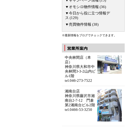
▼キャンペーン情報 (15)
▼オモシロ物件情報 (36)
▼今日から役に立つ情報デ
ス (129)
▼売買物件情報 (38)
※最新情報をブログでチェックできます。
中央林間店（本
店）
神奈川県大和市中
央林間3-3-2山内ビ
ル1階
tel.046-273-7522
湘南台店
神奈川県藤沢市湘
南台2-7-12 門倉
第2湘南台ビル2階
tel.0466-53-3250