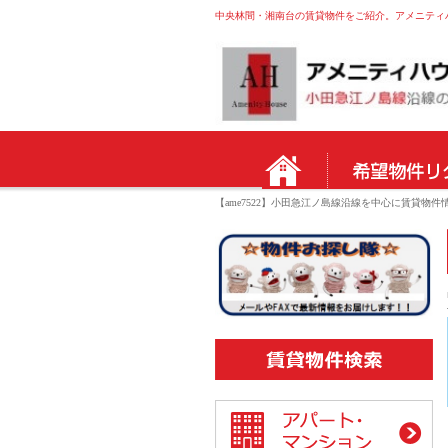
中央林間・湘南台の賃貸物件をご紹介。アメニティハウ
【ame7522】小田急江ノ島線沿線を中心に賃貸