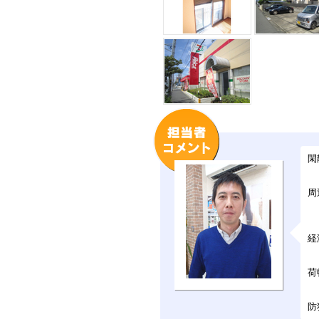
閑
周
経
荷
防