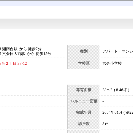
 湘南台駅 から 徒歩7分
種別
アパート・マン
 六会日大前駅 から 徒歩15分
２丁目 37-12
学校区
六会小学校
専有面積
28m
( 8.46坪 )
2
バルコニー面積
-
完成年月
2004年01月 ( 築22
総戸数
8戸