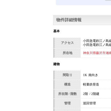
物件詳細情報
基本
小田急電鉄江ノ島線
アクセス
小田急電鉄江ノ島線
所在地
神奈川県藤沢市湘南台
建物
間取り
1K 南向き
構造
軽量鉄骨造
所在階 / 階数
2階 / 2階建
管理
巡回管理