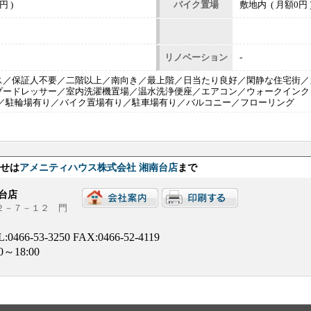
円 )
バイク置場
敷地内 ( 月額0円 
リノベーション
-
ス／保証人不要／二階以上／南向き／最上階／日当たり良好／閑静な住宅街／
プードレッサー／室内洗濯機置場／温水洗浄便座／エアコン／ウォークインクロ
き／駐輪場有り／バイク置場有り／駐車場有り／バルコニー／フローリング
わせは
アメニティハウス株式会社 湘南台店
まで
台店
台２－７－１２ 門
L:
0466-53-3250
FAX:0466-52-4119
00～18:00