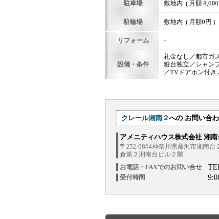
駐車場
敷地内 ( 月額 8,000
駐輪場
敷地内 ( 月額0円 )
リフォーム
-
礼金なし／都市ガ
設備・条件
粧台独立／シャン
／TVドアホン付
クレール湘南２
への お問い合
アメニティハウス株式会社 湘南
〒252-0804神奈川県藤沢市湘南
倉第２湘南台ビル２階
TE
お電話・FAXでのお問い合せ
9:
受付時間