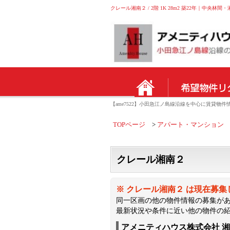
クレール湘南２ / 2階 1K 28m2 築22年｜中
【ame7522】小田急江ノ島線沿線を中心に賃貸
TOPページ
アパート・マンション
クレール湘南２
※ クレール湘南２ は現在募
同一区画の他の物件情報の募集が
最新状況や条件に近い他の物件の
アメニティハウス株式会社 