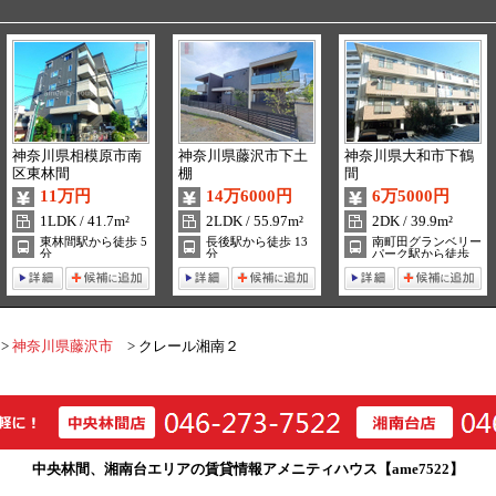
神奈川県相模原市南
神奈川県藤沢市下土
神奈川県大和市下鶴
区東林間
棚
間
11万円
14万6000円
6万5000円
1LDK / 41.7m²
2LDK / 55.97m²
2DK / 39.9m²
東林間駅から徒歩 5
長後駅から徒歩 13
南町田グランベリー
分
分
パーク駅から徒歩
18分
神奈川県藤沢市
クレール湘南２
中央林間、湘南台エリアの賃貸情報アメニティハウス【ame7522】