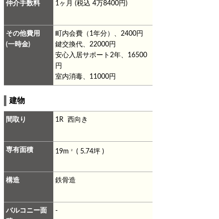
仲介手数料
1ヶ月 (税込 4万8400円)
その他費用
町内会費（1年分）、2400円
(一時金)
鍵交換代、22000円
安心入居サポート2年、16500
円
室内消毒、11000円
建物
間取り
1R 西向き
専有面積
19m
( 5.74坪 )
2
構造
鉄骨造
バルコニー面
-