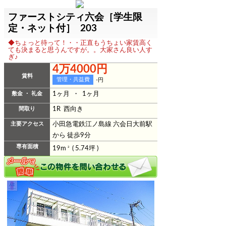
ファーストシティ六会［学生限
定・ネット付］ 203
◆ちょっと待って！・・正直もうちょい家賃高く
ても決まると思うんですが。。大家さん良い人す
ぎ♪
4万4000円
賃料
管理・共益費
-円
敷金 ・ 礼金
1ヶ月 ・ 1ヶ月
間取り
1R 西向き
主要アクセス
小田急電鉄江ノ島線 六会日大前駅
から 徒歩9分
専有面積
19m
2
( 5.74坪 )