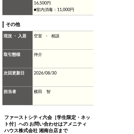
16,500円
■室内消毒：11,000円
その他
現況 ・ 入居
空室 ・ 相談
取引態様
仲介
次回更新日
2026/08/30
担当者
横田 智
ファーストシティ六会［学生限定・ネッ
ト付］
への お問い合わせは
アメニティ
ハウス株式会社 湘南台店
まで