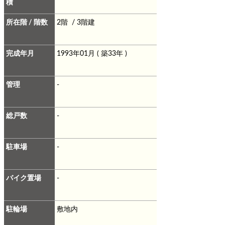
積
所在階 / 階数
2階 / 3階建
完成年月
1993年01月 ( 築33年 )
管理
-
総戸数
-
駐車場
-
バイク置場
-
駐輪場
敷地内