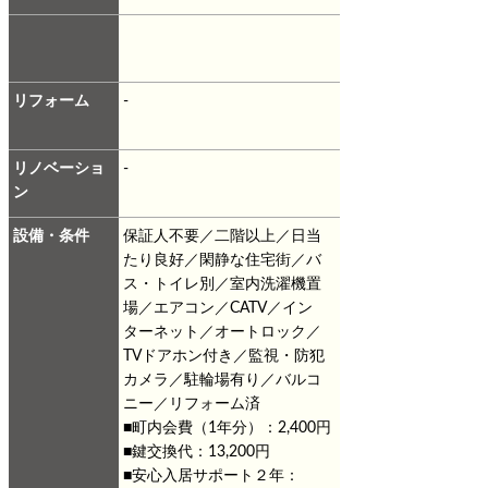
リフォーム
-
リノベーショ
-
ン
設備・条件
保証人不要／二階以上／日当
たり良好／閑静な住宅街／バ
ス・トイレ別／室内洗濯機置
場／エアコン／CATV／イン
ターネット／オートロック／
TVドアホン付き／監視・防犯
カメラ／駐輪場有り／バルコ
ニー／リフォーム済
■町内会費（1年分）：2,400円
■鍵交換代：13,200円
■安心入居サポート２年：