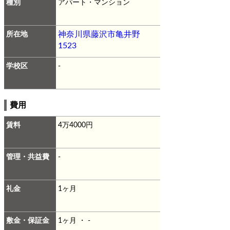
種別
アパート・マンション
所在地
神奈川県藤沢市亀井野
1523
学校区
-
費用
賃料
4万4000円
管理・共益費
-
礼金
1ヶ月
敷金・保証金
1ヶ月 ・ -