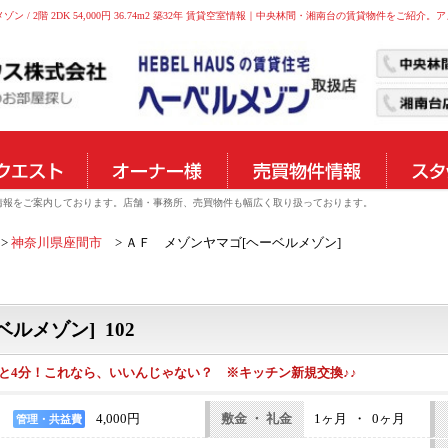
ン / 2階 2DK 54,000円 36.74m2 築32年 賃貸空室情報｜中央林間・湘南台の賃貸物件をご紹介
物件情報をご案内しております。店舗・事務所、売買物件も幅広く取り扱っております。
神奈川県座間市
ＡＦ メゾンヤマゴ[ヘーベルメゾン]
ルメゾン] 102
と4分！これなら、いいんじゃない？ ※キッチン新規交換♪♪
4,000円
敷金 ・ 礼金
1ヶ月 ・ 0ヶ月
管理・共益費