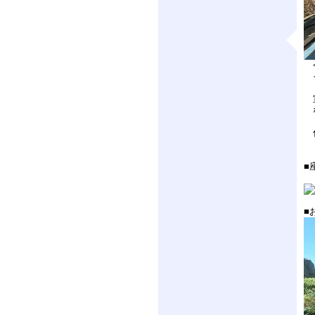
今
そ
室
な
住
■
■