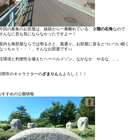
回の募集のお部屋は、線路から一番離れている、
２階の右角
なので
んなに音も気にならなかったですよー！
内も角部屋ならでは明るさと、風通り。お部屋に居るとついつい眠く
っちゃう・・・、そんなお部屋です♪♪
環境と利便性を備えたヘーベルメゾン。なかなか やるな。。。
座間市のキャラクターの
ざまりん
もよろしく！！
おすすめの公園情報