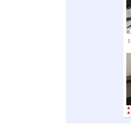
谷
【
▲
▲