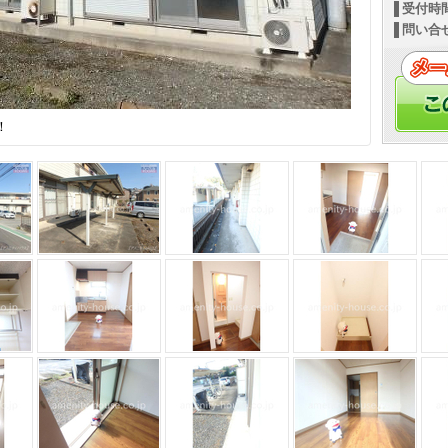
受付時
問い合
！