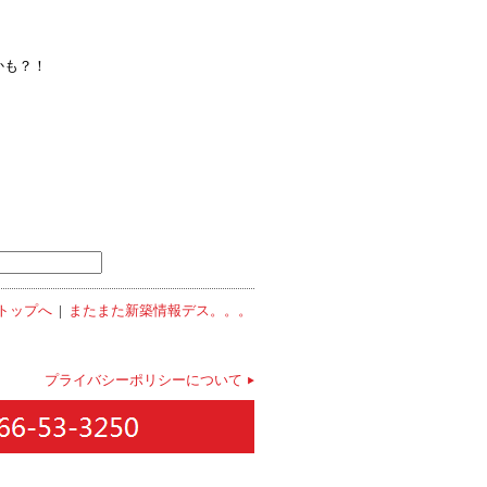
かも？！
 トップへ
|
またまた新築情報デス。。。
プライバシーポリシーについて