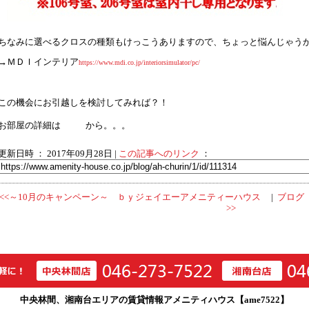
ちなみに選べるクロスの種類もけっこうありますので、ちょっと悩んじゃう
→ＭＤＩインテリア
https://www.mdi.co.jp/interiorsimulator/pc/
この機会にお引越しを検討してみれば？！
お部屋の詳細は
から。。。
更新日時 ： 2017年09月28日
|
この記事へのリンク
：
<<～10月のキャンペーン～ ｂｙジェイエーアメニティーハウス
|
ブログ
>>
中央林間、湘南台エリアの賃貸情報アメニティハウス【ame7522】