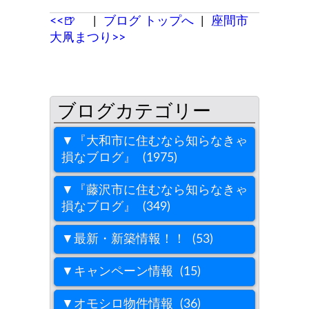
<<🍺
|
ブログ トップへ
|
座間市
大凧まつり>>
▼『大和市に住むなら知らなきゃ
損なブログ』 (1975)
▼『藤沢市に住むなら知らなきゃ
損なブログ』 (349)
▼最新・新築情報！！ (53)
▼キャンペーン情報 (15)
▼オモシロ物件情報 (36)