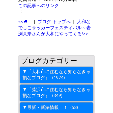
この記事へのリンク
：
<<⛸
|
ブログ トップへ
|
大和な
でしこサッカーフェスティバル～岩
渕真奈さんが大和にやってくる!>>
▼『大和市に住むなら知らなきゃ
損なブログ』 (1974)
▼『藤沢市に住むなら知らなきゃ
損なブログ』 (349)
▼最新・新築情報！！ (53)