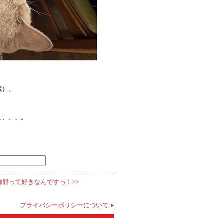
蔵）。
と、、、。
御餅って好きなんですっ！>>
プライバシーポリシーについて