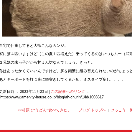
自宅で仕事してると大抵こんなカンジ。
家に猫４匹いますけど（この夏１匹増えた）乗ってくるのはいつもムー（武
３兄妹の末っ子だから甘えん坊なんでしょう、きっと。
冬はあったかくていいんですけど、脚を頻繁に組み替えられないのがちょっ
あとキーボードを打つ腕に頭突きしてくるため、ミスタイプ多し、、、。
更新日時 ： 2023年11月23日
|
この記事へのリンク
：
<<相原で“うどん”食べてきた。
|
ブログ トップへ
|
けっこう 