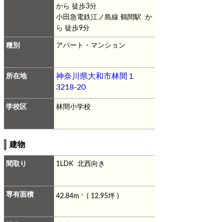
から 徒歩3分
小田急電鉄江ノ島線 鶴間駅 か
ら 徒歩9分
種別
アパート・マンション
所在地
神奈川県大和市林間１
3218-20
学校区
林間小学校
建物
間取り
1LDK 北西向き
専有面積
42.84m
( 12.95坪 )
2