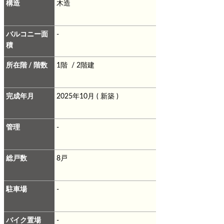
構造
木造
バルコニー面
-
積
所在階 / 階数
1階 / 2階建
完成年月
2025年10月 ( 新築 )
管理
-
総戸数
8戸
駐車場
-
バイク置場
-