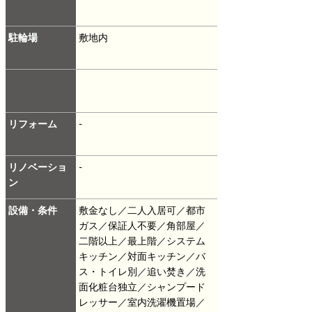
駐輪場
敷地内
リフォーム
-
リノベーショ
-
ン
設備・条件
敷金なし／二人入居可／都市
ガス／保証人不要／角部屋／
二階以上／最上階／システム
キッチン／対面キッチン／バ
ス・トイレ別／追い焚き／洗
面化粧台独立／シャンプード
レッサー／室内洗濯機置場／