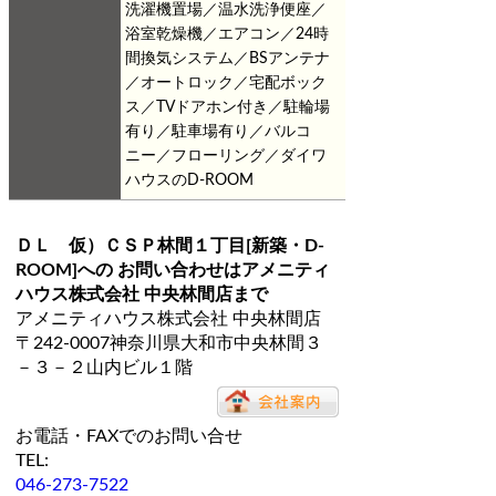
洗濯機置場／温水洗浄便座／
浴室乾燥機／エアコン／24時
間換気システム／BSアンテナ
／オートロック／宅配ボック
ス／TVドアホン付き／駐輪場
有り／駐車場有り／バルコ
ニー／フローリング／ダイワ
ハウスのD-ROOM
ＤＬ 仮）ＣＳＰ林間１丁目[新築・D-
ROOM]
への お問い合わせは
アメニティ
ハウス株式会社 中央林間店
まで
アメニティハウス株式会社 中央林間店
〒242-0007神奈川県大和市中央林間３
－３－２山内ビル１階
お電話・FAXでのお問い合せ
TEL:
046-273-7522