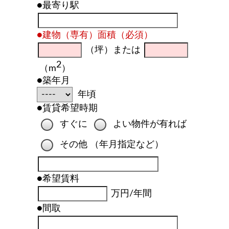
●最寄り駅
●建物（専有）面積（必須）
（坪）または
2
（m
）
●築年月
年頃
●賃貸希望時期
すぐに
よい物件が有れば
その他
（年月指定など）
●希望賃料
万円/年間
●間取