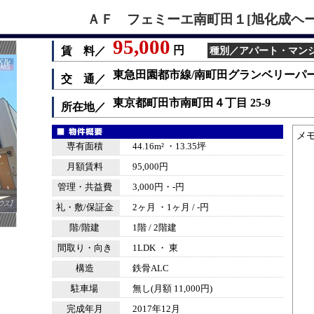
ＡＦ フェミーエ南町田１[旭化成ヘーベル
95,000
円
賃 料／
種別／アパート・マンション
東急田園都市線/南町田グランベリーパーク
交 通／
東京都町田市南町田４丁目 25-9
所在地／
メ
専有面積
44.16m² ・13.35坪
月額賃料
95,000円
管理・共益費
3,000円・-円
礼・敷/保証金
2ヶ月 ・1ヶ月 / -円
階/階建
1階 / 2階建
間取り・向き
1LDK ・ 東
構造
鉄骨ALC
駐車場
無し(月額 11,000円)
完成年月
2017年12月