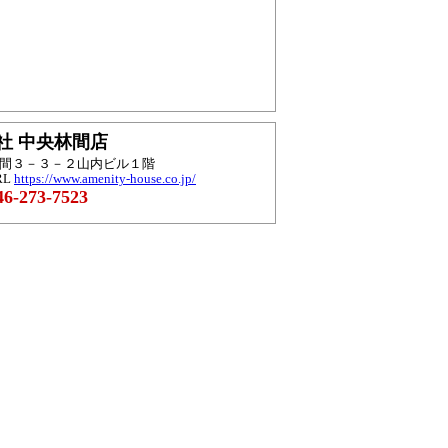
社 中央林間店
央林間３－３－２山内ビル１階
RL
https://www.amenity-house.co.jp/
6-273-7523