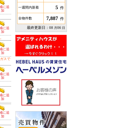
5
補に追
件
一週間内新着
加
7,887
件
全物件数
最終更新日：
08
06
補に追
月
日
加
。
補に追
加
市ガスで
補に追
加
補に追
加
補に追
加