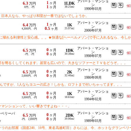
アパート・マンショ
1
6.3
ヶ月
1LDK
万円
ン
候
1
ヶ月
38.25m
0円、-円
2
1990年03月
。日本人なら、やっぱり和室が一番ではないでしょうか。
アパート・マンショ
1
6.4
ヶ月
1K
万円
ン
候
0.5
ヶ月
25.97m
4,300円、-円
2
2006年07月
に帰れる利便性と安心感。。。★快適な[ヘーベルメゾン]で手に入れるなら、今し
アパート・マンショ
0
6.5
ヶ月
1DK
万円
ン
候
0
ヶ月
30.38m
-円、-円
2
1998年07月
屋を明るくしてくれます。居室も広いので、大きなソファーとＴＶをどうぞ。。。
アパート・マンショ
0
6.5
ヶ月
2K
万円
ン
候
0
分
ヶ月
32.40m
2,000円、-円
2
1986年09月
いんですが、1人ならヨユーの広さ！しかも、ロフトまで付いちゃってます。。。
アパート・マンショ
0
6.5
ヶ月
1K
万円
ン
候
0
ヶ月
18.61m
3,000円、-円
2
1994年02月
クマンションって、いい響きですよね・・・。
アパート・マンショ
ンベリーパ
0
6.5
ヶ月
2DK
万円
ン
候
0
ヶ月
39.90m
-円、 2,000円
2
1989年03月
分
リのお部屋（国道246、16号、東名高速町田）さらには、今、ホットなグランベリ