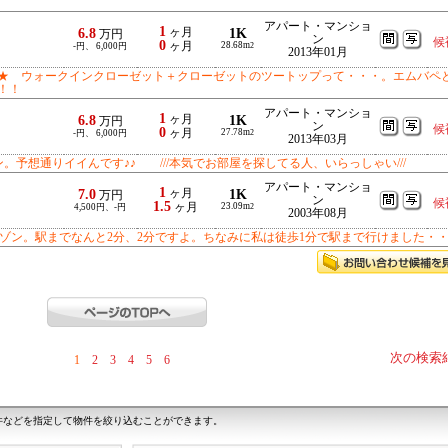
アパート・マンショ
1
6.8
ヶ月
1K
万円
ン
候
0
ヶ月
28.68m
-円、 6,000円
2
2013年01月
★ ウォークインクローゼット＋クローゼットのツートップって・・・。エムバペ
！！
アパート・マンショ
1
6.8
ヶ月
1K
万円
ン
候
0
ヶ月
27.78m
-円、 6,000円
2
2013年03月
予想通りイイんです♪♪ ///本気でお部屋を探してる人、いらっしゃい///
アパート・マンショ
1
7.0
ヶ月
1K
万円
ン
候
1.5
ヶ月
23.09m
4,500円、-円
2
2003年08月
ゾン。駅までなんと2分、2分ですよ。ちなみに私は徒歩1分で駅まで行けました・
次の検索
1
2
3
4
5
6
件などを指定して物件を絞り込むことができます。