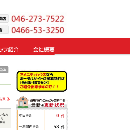
結果
0
い合わ
件
本日更新
せ
候補
53
件
一週間内更新