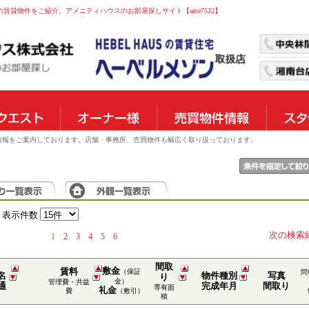
の賃貸物件をご紹介。アメニティハウスのお部屋探しサイト【ame7522】
物件情報をご案内しております。店舗・事務所、売買物件も幅広く取り扱っております。
表示件数
次の検索
1
2
3
4
5
6
間取
敷金
賃料
（保証
問
名
物件種別
写真
り
金）
管理費・共益
通
完成年月
間取り
専有面
礼金
費
（敷引）
積