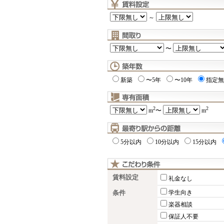
～
〜
新築
〜5年
〜10年
指定無
2
2
m
〜
m
5分以内
10分以内
15分以内
賃料設定
礼金なし
条件
学生向き
楽器相談
保証人不要