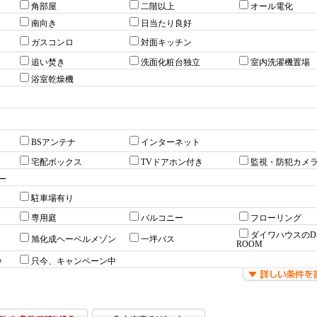
角部屋
二階以上
オール電化
南向き
日当たり良好
ガスコンロ
対面キッチン
追い焚き
洗面化粧台独立
室内洗濯機置場
浴室乾燥機
BSアンテナ
インターネット
宅配ボックス
TVドアホン付き
監視・防犯カメ
ー
駐車場有り
専用庭
バルコニー
フローリング
ダイワハウスのD
旭化成ヘーベルメゾン
一坪バス
ROOM
♪
只今、キャンペーン中