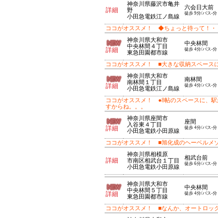
神奈川県藤沢市亀井
六会日大前
詳細
野
徒歩 9分/バス-分
小田急電鉄江ノ島線
ココがオススメ！ ◆ちょっと待って！・
神奈川県大和市
中央林間
中央林間４丁目
詳細
徒歩 4分/バス-分
東急田園都市線
ココがオススメ！ ■大きな収納スペース
神奈川県大和市
南林間
南林間１丁目
詳細
徒歩 4分/バス-分
小田急電鉄江ノ島線
ココがオススメ！ ●8帖のスペースに、
すからね。。。
神奈川県座間市
座間
入谷東４丁目
詳細
徒歩 4分/バス-分
小田急電鉄小田原線
ココがオススメ！ ■旭化成のヘーベルメ
神奈川県相模原
相武台前
詳細
市南区相武台１丁目
徒歩 6分/バス-分
小田急電鉄小田原線
神奈川県大和市
中央林間
中央林間５丁目
詳細
徒歩 4分/バス-分
東急田園都市線
ココがオススメ！ ■なんか、オートロッ