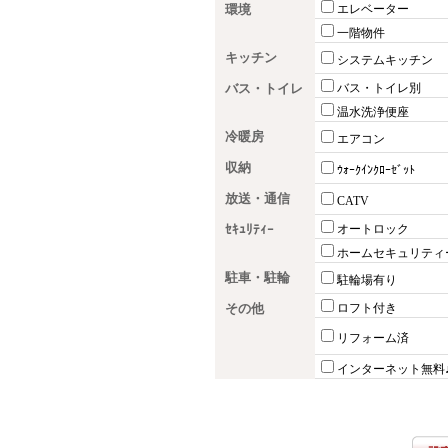
環境
エレベーター
一階物件
キッチン
システムキッチン
バス・トイレ
バス・トイレ別
温水洗浄便座
冷暖房
エアコン
収納
ｳｫｰｸｲﾝｸﾛｰｾﾞｯﾄ
放送・通信
CATV
ｾｷｭﾘﾃｨｰ
オートロック
ホームセキュリティ
駐車・駐輪
駐輪場有り
その他
ロフト付き
リフォーム済
インターネット無料