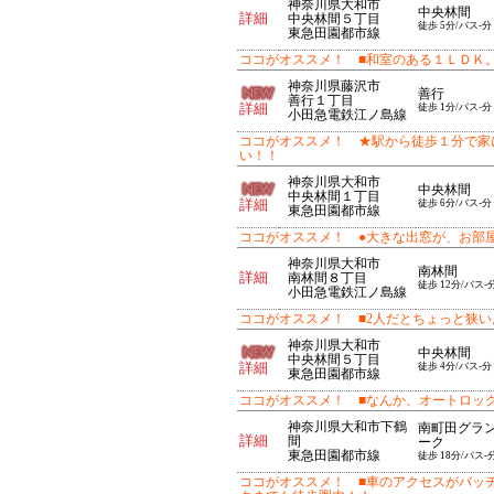
神奈川県大和市
中央林間
詳細
中央林間５丁目
徒歩 5分/バス-分
東急田園都市線
ココがオススメ！ ■和室のある１ＬＤＫ
神奈川県藤沢市
善行
善行１丁目
詳細
徒歩 1分/バス-分
小田急電鉄江ノ島線
ココがオススメ！ ★駅から徒歩１分で家
い！！
神奈川県大和市
中央林間
中央林間１丁目
詳細
徒歩 6分/バス-分
東急田園都市線
ココがオススメ！ ●大きな出窓が、お部
神奈川県大和市
南林間
詳細
南林間８丁目
徒歩 12分/バス-
小田急電鉄江ノ島線
ココがオススメ！ ■2人だとちょっと狭
神奈川県大和市
中央林間
中央林間５丁目
詳細
徒歩 4分/バス-分
東急田園都市線
ココがオススメ！ ■なんか、オートロッ
神奈川県大和市下鶴
南町田グラ
詳細
間
ーク
東急田園都市線
徒歩 18分/バス-
ココがオススメ！ ■車のアクセスがバッチ