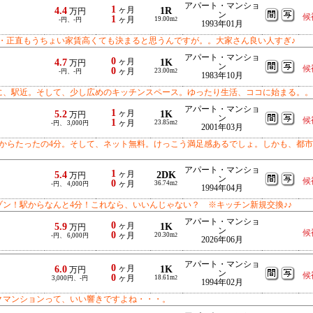
アパート・マンショ
1
4.4
ヶ月
1R
万円
ン
候
1
ヶ月
19.00m
-円、-円
2
1993年01月
・正直もうちょい家賃高くても決まると思うんですが。。大家さん良い人すぎ♪
アパート・マンショ
0
4.7
ヶ月
1K
万円
ン
候
0
ヶ月
23.00m
-円、-円
2
1983年10月
に、駅近。そして、少し広めのキッチンスペース。ゆったり生活、ココに始まる。。
アパート・マンショ
1
5.2
ヶ月
1K
万円
ン
候
1
ヶ月
23.85m
-円、 3,000円
2
2001年03月
駅からたったの4分。そして、ネット無料。けっこう満足感あるでしょ。しかも、都
アパート・マンショ
1
5.4
ヶ月
2DK
万円
ン
候
0
ヶ月
36.74m
-円、 4,000円
2
1994年04月
ゾン！駅からなんと4分！これなら、いいんじゃない？ ※キッチン新規交換♪♪
アパート・マンショ
0
5.9
ヶ月
1K
万円
ン
候
0
ヶ月
20.30m
-円、 6,000円
2
2026年06月
アパート・マンショ
0
6.0
ヶ月
1K
万円
ン
候
0
ヶ月
18.61m
3,000円、-円
2
1994年02月
クマンションって、いい響きですよね・・・。