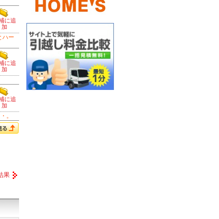
補に追
加
とハー
補に追
加
補に追
加
・・。
結果