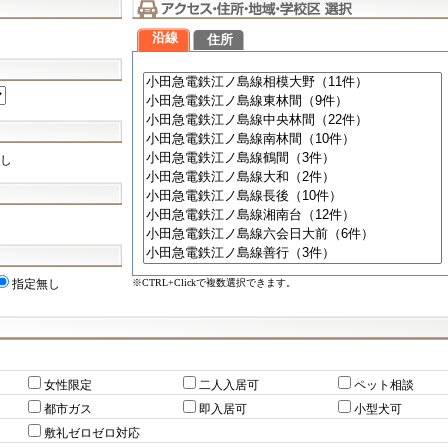
沿線
住所
し
※CTRL+Clickで複数選択できます。
指定無し
女性限定
二人入居可
ペット相談
都市ガス
即入居可
小型犬可
敷礼ゼロゼロ対応