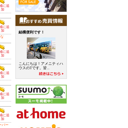
補に追
加
補に追
加
結構便利です！
かな
補に追
加
こんにちは！アメニティハ
ウスのTです。皆...
補に追
加
補に追
加
補に追
加
ーパー