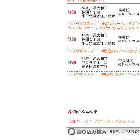
クまでも徒歩圏内！！
神奈川県大和市
南林間
詳細
林間１丁目
徒歩 2分/バス-分
小田急電鉄江ノ島線
ココがオススメ！ ★駅近ヘーベルメゾン
ランドのツートップみたいなもんじゃんっ
神奈川県大和市
南林間
詳細
林間１丁目
徒歩 2分/バス-分
小田急電鉄江ノ島線
ココがオススメ！ ■駅近のヘーベルメゾン。
神奈川県大和市
中央林間
詳細
中央林間３丁目
徒歩 2分/バス-分
東急田園都市線
ココがオススメ！ ■■旭化成のヘーベルメ
前の検索結果
TOPページ
＞
アパート・マンション
※賃料、こだわり条