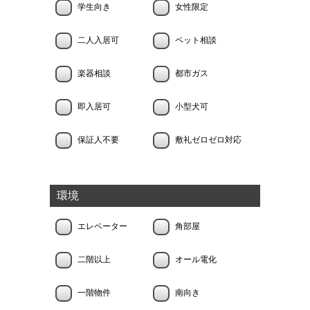
学生向き
女性限定
二人入居可
ペット相談
楽器相談
都市ガス
即入居可
小型犬可
保証人不要
敷礼ゼロゼロ対応
環境
エレベーター
角部屋
二階以上
オール電化
一階物件
南向き