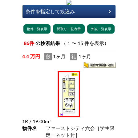
86件
の検索結果
（ 1 〜 15 件を表示）
4.4 万円
敷
1ヶ月
礼
1ヶ月
1R
/ 19.00m
2
物件名
ファーストシティ六会［学生限
定・ネット付］