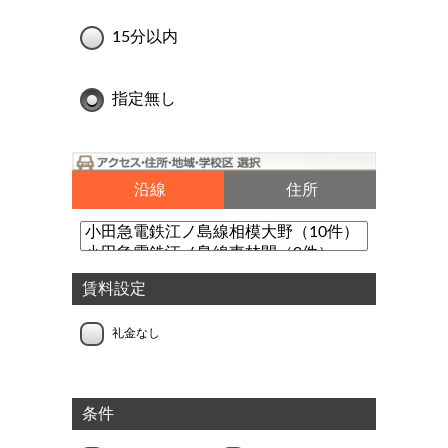
15分以内
指定無し
沿線
住所
賃料設定
礼金なし
条件