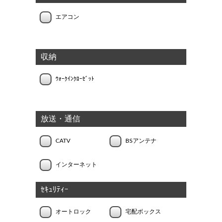
エアコン
収納
ｳｫｰｸｲﾝｸﾛｰｾﾞｯﾄ
放送・通信
CATV
BSアンテナ
インターネット
ｾｷｭﾘﾃｨｰ
オートロック
宅配ボックス