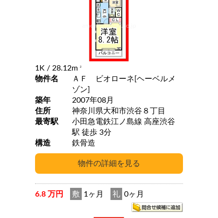
1K
/ 28.12m
2
物件名
ＡＦ ビオローネ[ヘーベルメ
ゾン]
築年
2007年08月
住所
神奈川県大和市渋谷８丁目
最寄駅
小田急電鉄江ノ島線 高座渋谷
駅 徒歩 3分
構造
鉄骨造
6.8 万円
敷
1ヶ月
礼
0ヶ月