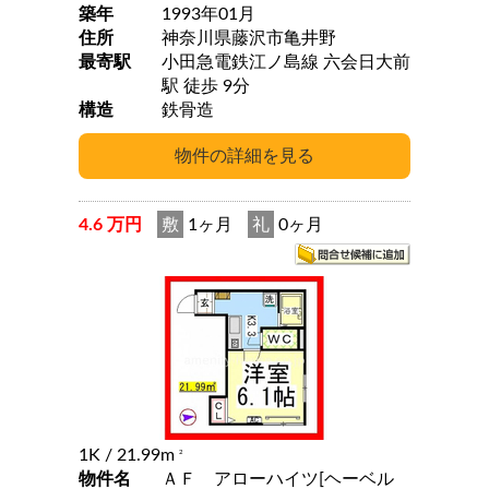
築年
1993年01月
住所
神奈川県藤沢市亀井野
最寄駅
小田急電鉄江ノ島線 六会日大前
駅 徒歩 9分
構造
鉄骨造
4.6 万円
敷
1ヶ月
礼
0ヶ月
1K
/ 21.99m
2
物件名
ＡＦ アローハイツ[ヘーベル