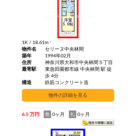
1K
/ 18.61m
2
物件名
セリーヌ中央林間
築年
1994年02月
住所
神奈川県大和市中央林間５丁目
最寄駅
東急田園都市線 中央林間 駅 徒
歩 4分
構造
鉄筋コンクリート造
6.5 万円
敷
0ヶ月
礼
0ヶ月