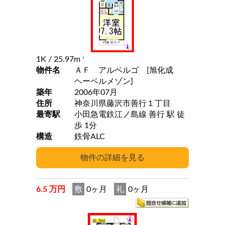
1K
/ 25.97m
2
物件名
ＡＦ アルベルゴ [旭化成
ヘーベルメゾン]
築年
2006年07月
住所
神奈川県藤沢市善行１丁目
最寄駅
小田急電鉄江ノ島線 善行 駅 徒
歩 1分
構造
鉄骨ALC
6.5 万円
敷
0ヶ月
礼
0ヶ月