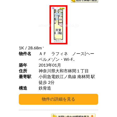
1K
/ 28.68m
2
物件名
ＡＦ ラフィネ ノース[ヘー
ベルメゾン・Wi-F..
築年
2013年01月
住所
神奈川県大和市林間１丁目
最寄駅
小田急電鉄江ノ島線 南林間 駅
徒歩 2分
構造
鉄骨造