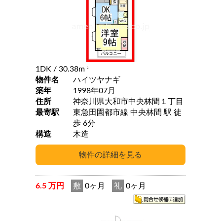
1DK
/ 30.38m
2
物件名
ハイツヤナギ
築年
1998年07月
住所
神奈川県大和市中央林間１丁目
最寄駅
東急田園都市線 中央林間 駅 徒
歩 6分
構造
木造
6.5 万円
敷
0ヶ月
礼
0ヶ月