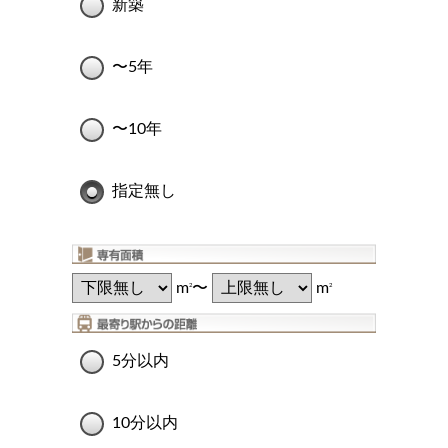
新築
〜5年
〜10年
指定無し
m
〜
m
2
2
5分以内
10分以内