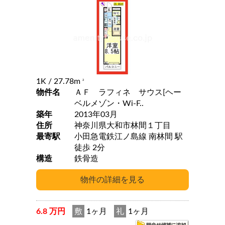
1K
/ 27.78m
2
物件名
ＡＦ ラフィネ サウス[ヘー
ベルメゾン・Wi-F..
築年
2013年03月
住所
神奈川県大和市林間１丁目
最寄駅
小田急電鉄江ノ島線 南林間 駅
徒歩 2分
構造
鉄骨造
6.8 万円
敷
1ヶ月
礼
1ヶ月