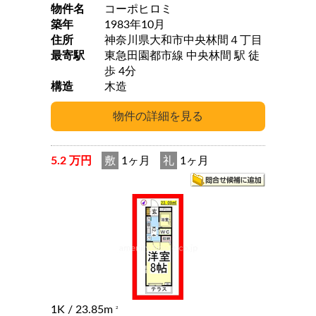
物件名
コーポヒロミ
築年
1983年10月
住所
神奈川県大和市中央林間４丁目
最寄駅
東急田園都市線 中央林間 駅 徒
歩 4分
構造
木造
5.2 万円
敷
1ヶ月
礼
1ヶ月
1K
/ 23.85m
2