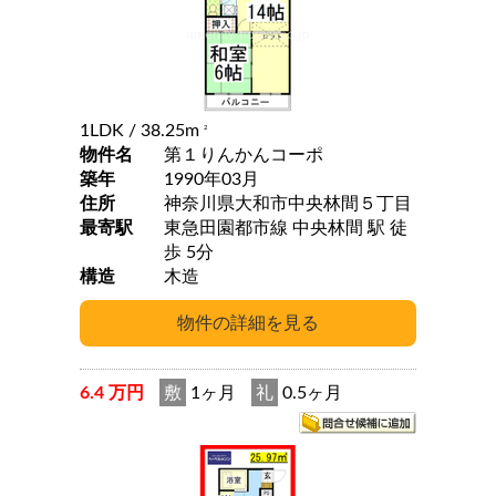
1LDK
/ 38.25m
2
物件名
第１りんかんコーポ
築年
1990年03月
住所
神奈川県大和市中央林間５丁目
最寄駅
東急田園都市線 中央林間 駅 徒
歩 5分
構造
木造
6.4 万円
敷
1ヶ月
礼
0.5ヶ月