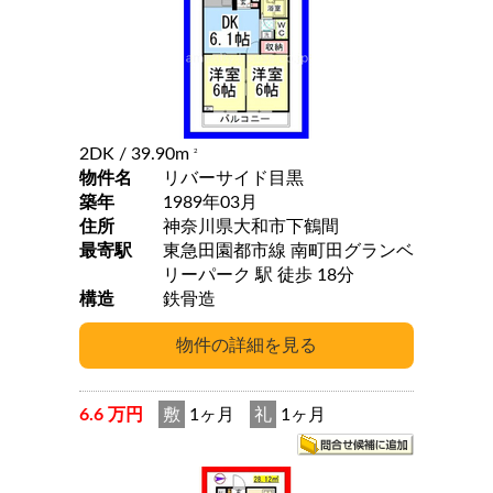
2DK
/ 39.90m
2
物件名
リバーサイド目黒
築年
1989年03月
住所
神奈川県大和市下鶴間
最寄駅
東急田園都市線 南町田グランベ
リーパーク 駅 徒歩 18分
構造
鉄骨造
6.6 万円
敷
1ヶ月
礼
1ヶ月