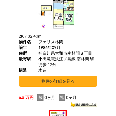
2K
/ 32.40m
2
物件名
フェリス林間
築年
1986年09月
住所
神奈川県大和市南林間８丁目
最寄駅
小田急電鉄江ノ島線 南林間 駅
徒歩 12分
構造
木造
6.5 万円
敷
0ヶ月
礼
0ヶ月