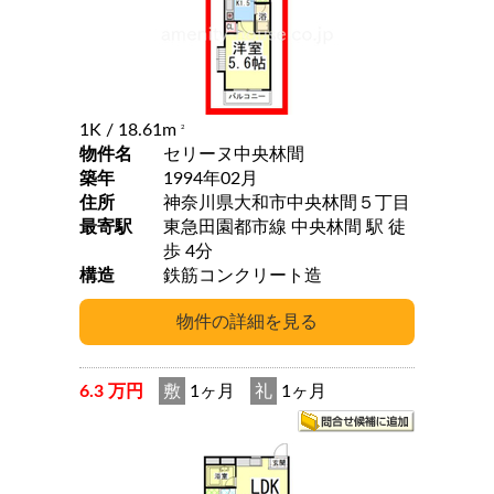
1K
/ 18.61m
2
物件名
セリーヌ中央林間
築年
1994年02月
住所
神奈川県大和市中央林間５丁目
最寄駅
東急田園都市線 中央林間 駅 徒
歩 4分
構造
鉄筋コンクリート造
6.3 万円
敷
1ヶ月
礼
1ヶ月