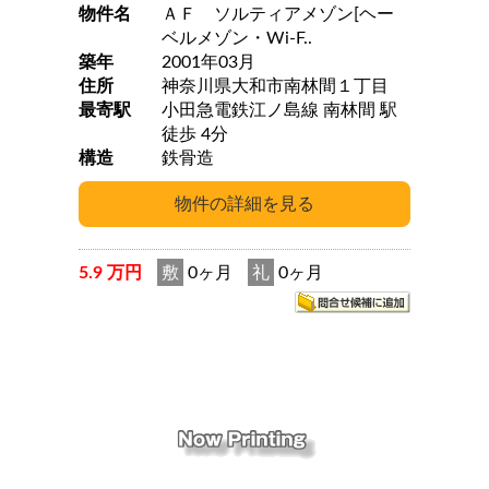
物件名
ＡＦ ソルティアメゾン[ヘー
ベルメゾン・Wi-F..
築年
2001年03月
住所
神奈川県大和市南林間１丁目
最寄駅
小田急電鉄江ノ島線 南林間 駅
徒歩 4分
構造
鉄骨造
5.9 万円
敷
0ヶ月
礼
0ヶ月