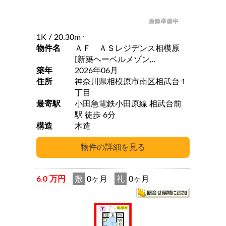
1K
/ 20.30m
2
物件名
ＡＦ ＡＳレジデンス相模原
[新築ヘーベルメゾン,..
築年
2026年06月
住所
神奈川県相模原市南区相武台１
丁目
最寄駅
小田急電鉄小田原線 相武台前
駅 徒歩 6分
構造
木造
6.0 万円
敷
0ヶ月
礼
0ヶ月