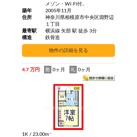
メゾン・Wi-Fi付..
築年
2005年11月
住所
神奈川県相模原市中央区淵野辺
１丁目
最寄駅
横浜線 矢部 駅 徒歩 3分
構造
鉄骨造
4.7 万円
敷
0ヶ月
礼
0ヶ月
1K
/ 23.00m
2