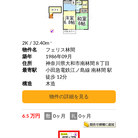
2K
/ 32.40m
2
物件名
フェリス林間
築年
1986年09月
住所
神奈川県大和市南林間８丁目
最寄駅
小田急電鉄江ノ島線 南林間 駅
徒歩 12分
構造
木造
6.5 万円
敷
0ヶ月
礼
0ヶ月