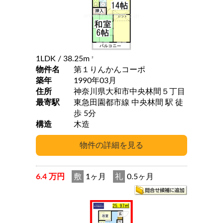
1LDK
/ 38.25m
2
物件名
第１りんかんコーポ
築年
1990年03月
住所
神奈川県大和市中央林間５丁目
最寄駅
東急田園都市線 中央林間 駅 徒
歩 5分
構造
木造
6.4 万円
敷
1ヶ月
礼
0.5ヶ月