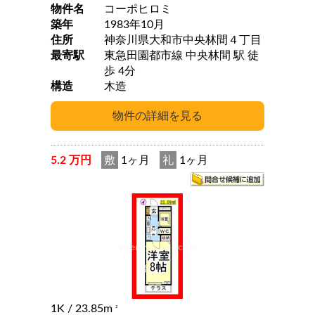
物件名
コーポヒロミ
築年
1983年10月
住所
神奈川県大和市中央林間４丁目
最寄駅
東急田園都市線 中央林間 駅 徒
歩 4分
構造
木造
5.2 万円
敷
1ヶ月
礼
1ヶ月
1K
/ 23.85m
2