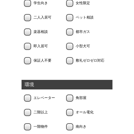
学生向き
女性限定
二人入居可
ペット相談
楽器相談
都市ガス
即入居可
小型犬可
保証人不要
敷礼ゼロゼロ対応
環境
エレベーター
角部屋
二階以上
オール電化
一階物件
南向き