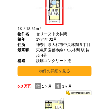
1K
/ 18.61m
2
物件名
セリーヌ中央林間
築年
1994年02月
住所
神奈川県大和市中央林間５丁目
最寄駅
東急田園都市線 中央林間 駅 徒
歩 4分
構造
鉄筋コンクリート造
6.3 万円
敷
1ヶ月
礼
1ヶ月