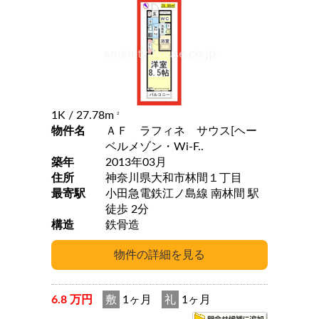
1K
/ 27.78m
2
物件名
ＡＦ ラフィネ サウス[ヘー
ベルメゾン・Wi-F..
築年
2013年03月
住所
神奈川県大和市林間１丁目
最寄駅
小田急電鉄江ノ島線 南林間 駅
徒歩 2分
構造
鉄骨造
6.8 万円
敷
1ヶ月
礼
1ヶ月