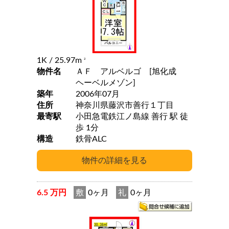
1K
/ 25.97m
2
物件名
ＡＦ アルベルゴ [旭化成
ヘーベルメゾン]
築年
2006年07月
住所
神奈川県藤沢市善行１丁目
最寄駅
小田急電鉄江ノ島線 善行 駅 徒
歩 1分
構造
鉄骨ALC
6.5 万円
敷
0ヶ月
礼
0ヶ月