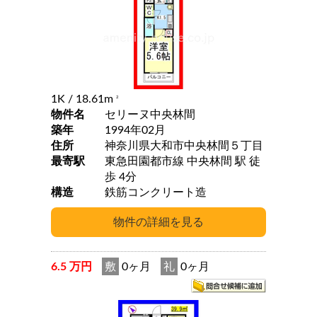
1K
/ 18.61m
2
物件名
セリーヌ中央林間
築年
1994年02月
住所
神奈川県大和市中央林間５丁目
最寄駅
東急田園都市線 中央林間 駅 徒
歩 4分
構造
鉄筋コンクリート造
6.5 万円
敷
0ヶ月
礼
0ヶ月