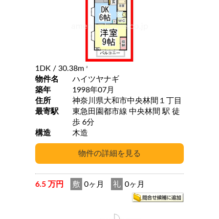
1DK
/ 30.38m
2
物件名
ハイツヤナギ
築年
1998年07月
住所
神奈川県大和市中央林間１丁目
最寄駅
東急田園都市線 中央林間 駅 徒
歩 6分
構造
木造
6.5 万円
敷
0ヶ月
礼
0ヶ月