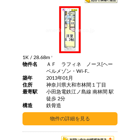
1K
/ 28.68m
2
物件名
ＡＦ ラフィネ ノース[ヘー
ベルメゾン・Wi-F..
築年
2013年01月
住所
神奈川県大和市林間１丁目
最寄駅
小田急電鉄江ノ島線 南林間 駅
徒歩 2分
構造
鉄骨造