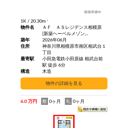
1K
/ 20.30m
2
物件名
ＡＦ ＡＳレジデンス相模原
[新築ヘーベルメゾン,..
築年
2026年06月
住所
神奈川県相模原市南区相武台１
丁目
最寄駅
小田急電鉄小田原線 相武台前
駅 徒歩 6分
構造
木造
6.0 万円
敷
0ヶ月
礼
0ヶ月