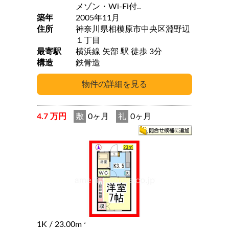
メゾン・Wi-Fi付..
築年
2005年11月
住所
神奈川県相模原市中央区淵野辺
１丁目
最寄駅
横浜線 矢部 駅 徒歩 3分
構造
鉄骨造
4.7 万円
敷
0ヶ月
礼
0ヶ月
1K
/ 23.00m
2