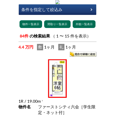
84件
の検索結果
（ 1 〜 15 件を表示）
4.4 万円
敷
1ヶ月
礼
1ヶ月
1R
/ 19.00m
2
物件名
ファーストシティ六会［学生限
定・ネット付］