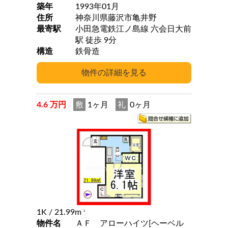
築年
1993年01月
住所
神奈川県藤沢市亀井野
最寄駅
小田急電鉄江ノ島線 六会日大前
駅 徒歩 9分
構造
鉄骨造
4.6 万円
敷
1ヶ月
礼
0ヶ月
1K
/ 21.99m
2
物件名
ＡＦ アローハイツ[ヘーベル