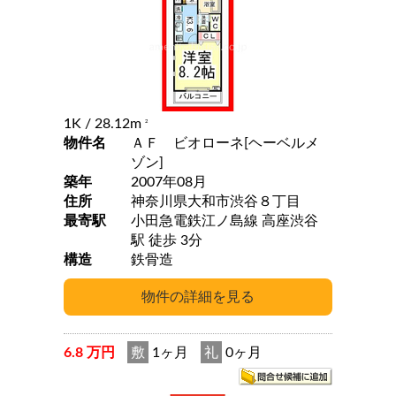
1K
/ 28.12m
2
物件名
ＡＦ ビオローネ[ヘーベルメ
ゾン]
築年
2007年08月
住所
神奈川県大和市渋谷８丁目
最寄駅
小田急電鉄江ノ島線 高座渋谷
駅 徒歩 3分
構造
鉄骨造
6.8 万円
敷
1ヶ月
礼
0ヶ月