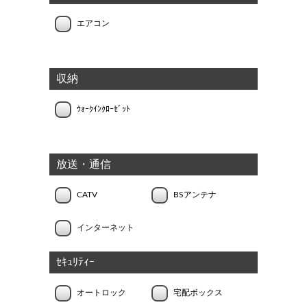
エアコン
収納
ｳｫｰｸｲﾝｸﾛｰｾﾞｯﾄ
放送・通信
CATV
BSアンテナ
インターネット
ｾｷｭﾘﾃｨｰ
オートロック
宅配ボックス