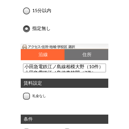
15分以内
指定無し
沿線
住所
賃料設定
礼金なし
条件