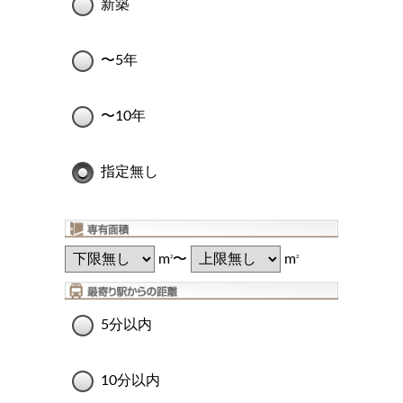
新築
〜5年
〜10年
指定無し
m
〜
m
2
2
5分以内
10分以内