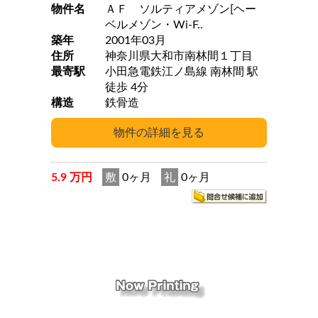
物件名
ＡＦ ソルティアメゾン[ヘー
ベルメゾン・Wi-F..
築年
2001年03月
住所
神奈川県大和市南林間１丁目
最寄駅
小田急電鉄江ノ島線 南林間 駅
徒歩 4分
構造
鉄骨造
5.9 万円
敷
0ヶ月
礼
0ヶ月