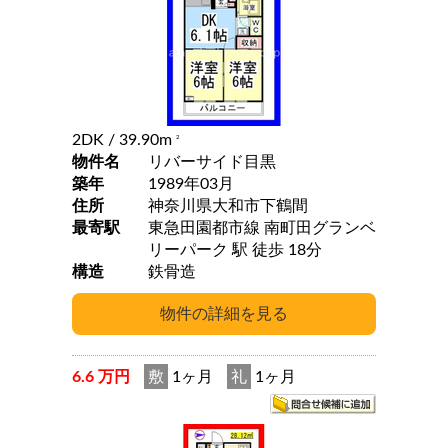
2DK
/ 39.90m
2
物件名
リバーサイド目黒
築年
1989年03月
住所
神奈川県大和市下鶴間
最寄駅
東急田園都市線 南町田グランベ
リーパーク 駅 徒歩 18分
構造
鉄骨造
6.6 万円
敷
1ヶ月
礼
1ヶ月