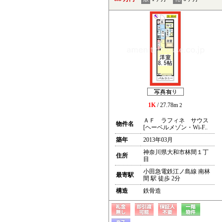
1K
/ 27.78m
2
ＡＦ ラフィネ サウス
物件名
[ヘーベルメゾン・Wi-F..
築年
2013年03月
神奈川県大和市林間１丁
住所
目
小田急電鉄江ノ島線 南林
最寄駅
間 駅 徒歩 2分
構造
鉄骨造