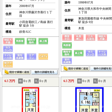
築年
1998年07月
築年
2006年07月
神奈川県大和市中央林間
住所
神奈川県藤沢市善行１丁
１丁目
住所
目
東急田園都市線 中央林間
最寄駅
小田急電鉄江ノ島線 善行
駅 徒歩 6分
最寄駅
駅 徒歩 1分
構造
木造
構造
鉄骨ALC
6.5 万円
敷
0ヶ月
礼
0ヶ月
6.5 万円
敷
0ヶ月
礼
0ヶ月