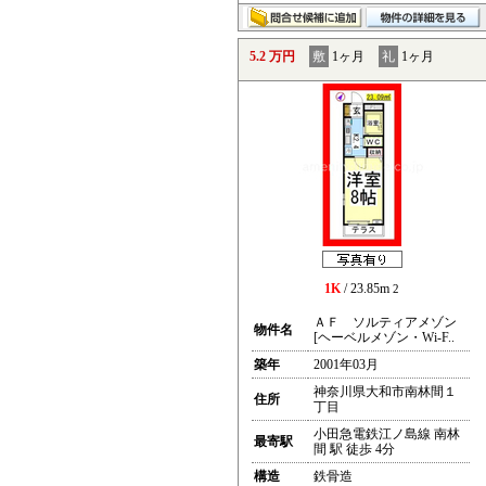
5.2 万円
敷
1ヶ月
礼
1ヶ月
1K
/ 23.85m
2
ＡＦ ソルティアメゾン
物件名
[ヘーベルメゾン・Wi-F..
築年
2001年03月
神奈川県大和市南林間１
住所
丁目
小田急電鉄江ノ島線 南林
最寄駅
間 駅 徒歩 4分
構造
鉄骨造