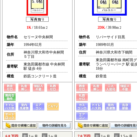
1K
/ 18.61m
2DK
/ 39.90m
2
2
物件名
セリーヌ中央林間
物件名
リバーサイド目黒
築年
1994年02月
築年
1989年03月
神奈川県大和市中央林間
住所
神奈川県大和市下鶴間
住所
５丁目
東急田園都市線 南町田グ
東急田園都市線 中央林間
最寄駅
ランベリーパーク 駅 徒
最寄駅
駅 徒歩 4分
18分
構造
鉄筋コンクリート造
構造
鉄骨造
6.8 万円
敷
1ヶ月
礼
1ヶ月
7.0 万円
敷
1ヶ月
礼
1.5ヶ月