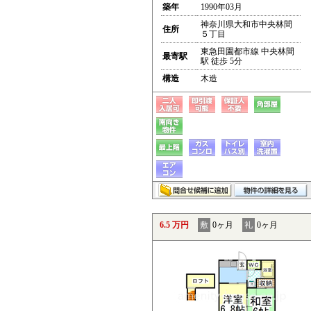
築年
1990年03月
神奈川県大和市中央林間
住所
５丁目
東急田園都市線 中央林間
最寄駅
駅 徒歩 5分
構造
木造
6.5 万円
敷
0ヶ月
礼
0ヶ月