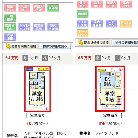
6.4 万円
敷
1ヶ月
礼
0.5ヶ月
6.5 万円
敷
0ヶ月
礼
0ヶ月
1K
/ 25.97m
1DK
/ 30.38m
2
2
ＡＦ アルベルゴ [旭化
物件名
ハイツヤナギ
物件名
成ヘーベルメゾン]