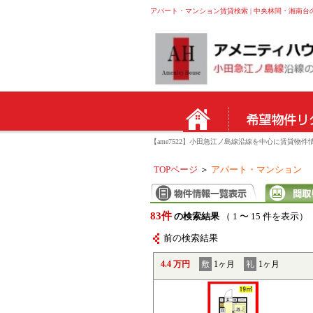
アパート・マンション賃貸検索 | 中央林間・湘南台
【ame7522】小田急江ノ島線沿線を中心に賃貸
TOPページ
＞
アパート・マンション
83件
の検索結果
（ 1 〜 15 件を表示）
前の検索結果
4.4 万円
敷
1ヶ月
礼
1ヶ月