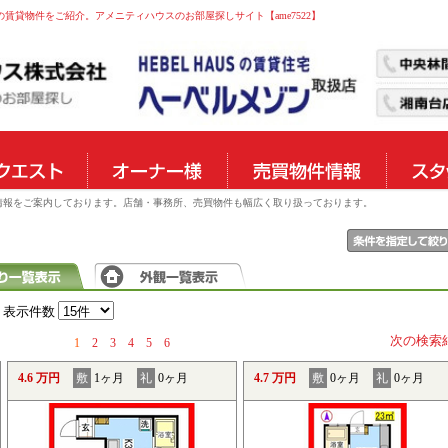
の賃貸物件をご紹介。アメニティハウスのお部屋探しサイト【ame7522】
物件情報をご案内しております。店舗・事務所、売買物件も幅広く取り扱っております。
表示件数
次の検索
1
2
3
4
5
6
4.6 万円
敷
1ヶ月
礼
0ヶ月
4.7 万円
敷
0ヶ月
礼
0ヶ月