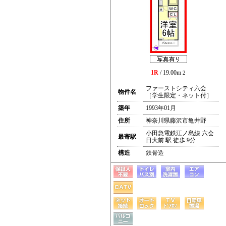
1R
/ 19.00m
2
ファーストシティ六会
物件名
［学生限定・ネット付］
築年
1993年01月
住所
神奈川県藤沢市亀井野
小田急電鉄江ノ島線 六会
最寄駅
日大前 駅 徒歩 9分
構造
鉄骨造