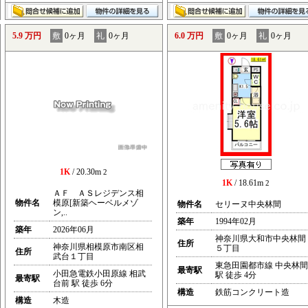
5.9 万円
敷
0ヶ月
礼
0ヶ月
6.0 万円
敷
0ヶ月
礼
0ヶ月
1K
/ 20.30m
2
1K
/ 18.61m
2
ＡＦ ＡＳレジデンス相
物件名
模原[新築ヘーベルメゾ
物件名
セリーヌ中央林間
ン,..
築年
1994年02月
築年
2026年06月
神奈川県大和市中央林間
住所
神奈川県相模原市南区相
５丁目
住所
武台１丁目
東急田園都市線 中央林間
最寄駅
小田急電鉄小田原線 相武
駅 徒歩 4分
最寄駅
台前 駅 徒歩 6分
構造
鉄筋コンクリート造
構造
木造