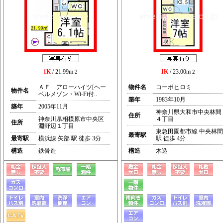
1K
/ 21.99m
1K
/ 23.00m
2
2
ＡＦ アローハイツ[ヘー
物件名
コーポヒロミ
物件名
ベルメゾン・Wi-Fi付..
築年
1983年10月
築年
2005年11月
神奈川県大和市中央林間
住所
神奈川県相模原市中央区
４丁目
住所
淵野辺１丁目
東急田園都市線 中央林間
最寄駅
最寄駅
横浜線 矢部 駅 徒歩 3分
駅 徒歩 4分
構造
鉄骨造
構造
木造