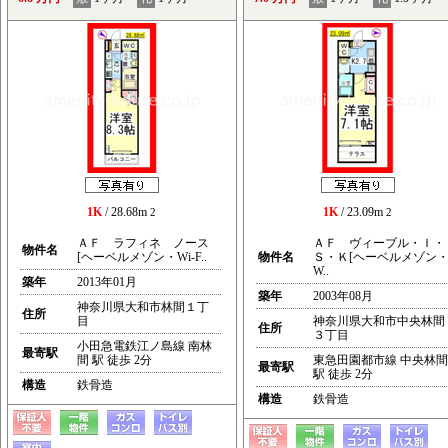
1K
/ 28.68m
1K
/ 23.09m
2
2
ＡＦ ラフィネ ノース
ＡＦ ヴィーブル・Ｉ・
物件名
[ヘーベルメゾン・Wi-F..
物件名
Ｓ・Ｋ[ヘーベルメゾン
W..
築年
2013年01月
築年
2003年08月
神奈川県大和市林間１丁
住所
目
神奈川県大和市中央林間
住所
３丁目
小田急電鉄江ノ島線 南林
最寄駅
間 駅 徒歩 2分
東急田園都市線 中央林間
最寄駅
駅 徒歩 2分
構造
鉄骨造
構造
鉄骨造