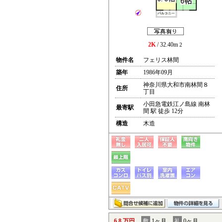
2K
/ 32.40m
2
物件名
フェリス林間
築年
1986年09月
神奈川県大和市南林間８
住所
丁目
小田急電鉄江ノ島線 南林
最寄駅
間 駅 徒歩 12分
構造
木造
6.8 万円
敷
1ヶ月
礼
0ヶ月