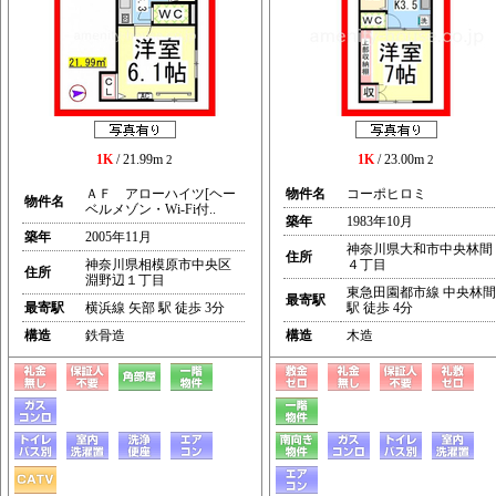
1K
/ 21.99m
1K
/ 23.00m
2
2
ＡＦ アローハイツ[ヘー
物件名
コーポヒロミ
物件名
ベルメゾン・Wi-Fi付..
築年
1983年10月
築年
2005年11月
神奈川県大和市中央林間
住所
神奈川県相模原市中央区
４丁目
住所
淵野辺１丁目
東急田園都市線 中央林間
最寄駅
最寄駅
横浜線 矢部 駅 徒歩 3分
駅 徒歩 4分
構造
鉄骨造
構造
木造