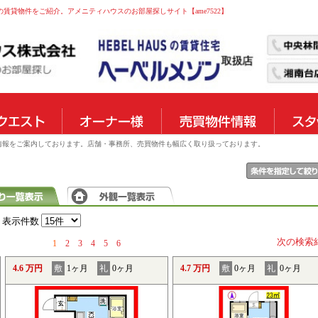
の賃貸物件をご紹介。アメニティハウスのお部屋探しサイト【ame7522】
物件情報をご案内しております。店舗・事務所、売買物件も幅広く取り扱っております。
表示件数
次の検索
1
2
3
4
5
6
4.6 万円
敷
1ヶ月
礼
0ヶ月
4.7 万円
敷
0ヶ月
礼
0ヶ月