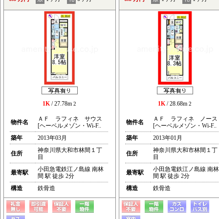
1K
/ 27.78m
1K
/ 28.68m
2
2
ＡＦ ラフィネ サウス
ＡＦ ラフィネ ノース
物件名
物件名
[ヘーベルメゾン・Wi-F..
[ヘーベルメゾン・Wi-F..
築年
2013年03月
築年
2013年01月
神奈川県大和市林間１丁
神奈川県大和市林間１丁
住所
住所
目
目
小田急電鉄江ノ島線 南林
小田急電鉄江ノ島線 南林
最寄駅
最寄駅
間 駅 徒歩 2分
間 駅 徒歩 2分
構造
鉄骨造
構造
鉄骨造