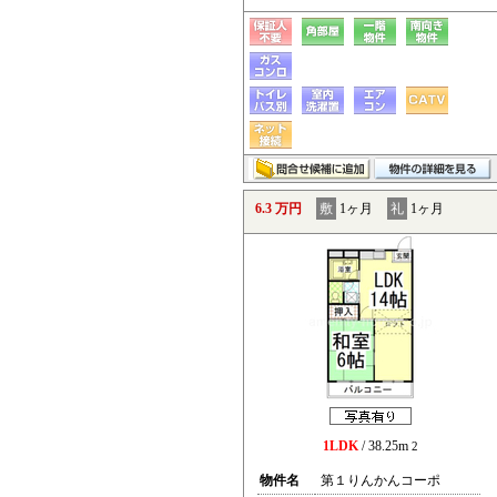
6.3 万円
敷
1ヶ月
礼
1ヶ月
1LDK
/ 38.25m
2
物件名
第１りんかんコーポ