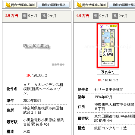
5.9 万円
敷
0ヶ月
礼
0ヶ月
6.0 万円
敷
0ヶ月
礼
0ヶ月
1K
/ 20.30m
2
1K
/ 18.61m
2
ＡＦ ＡＳレジデンス相
物件名
模原[新築ヘーベルメゾ
物件名
セリーヌ中央林間
ン,..
築年
1994年02月
築年
2026年06月
神奈川県大和市中央林間
住所
神奈川県相模原市南区相
５丁目
住所
武台１丁目
東急田園都市線 中央林間
最寄駅
小田急電鉄小田原線 相武
駅 徒歩 4分
最寄駅
台前 駅 徒歩 6分
構造
鉄筋コンクリート造
構造
木造