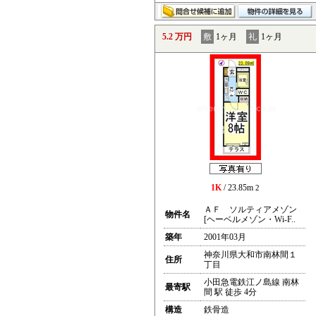
5.2 万円
敷
1ヶ月
礼
1ヶ月
1K
/ 23.85m
2
ＡＦ ソルティアメゾン
物件名
[ヘーベルメゾン・Wi-F..
築年
2001年03月
神奈川県大和市南林間１
住所
丁目
小田急電鉄江ノ島線 南林
最寄駅
間 駅 徒歩 4分
構造
鉄骨造