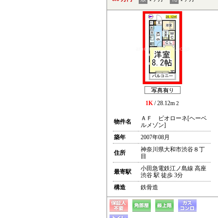
1K
/ 28.12m
2
ＡＦ ビオローネ[ヘーベ
物件名
ルメゾン]
築年
2007年08月
神奈川県大和市渋谷８丁
住所
目
小田急電鉄江ノ島線 高座
最寄駅
渋谷 駅 徒歩 3分
構造
鉄骨造