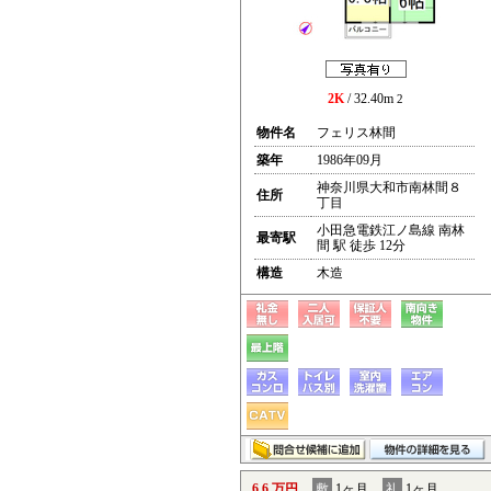
2K
/ 32.40m
2
物件名
フェリス林間
築年
1986年09月
神奈川県大和市南林間８
住所
丁目
小田急電鉄江ノ島線 南林
最寄駅
間 駅 徒歩 12分
構造
木造
6.6 万円
敷
1ヶ月
礼
1ヶ月