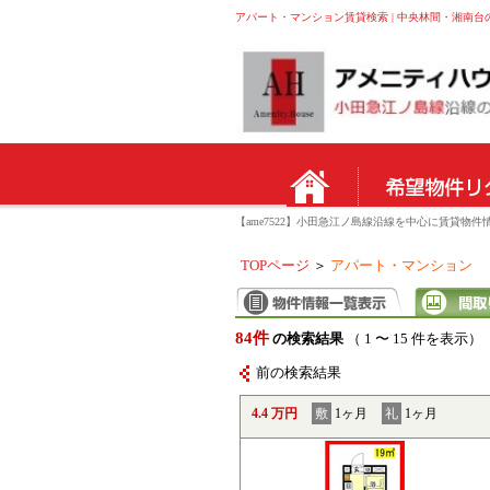
アパート・マンション賃貸検索 | 中央林間・湘南台
【ame7522】小田急江ノ島線沿線を中心に賃貸
TOPページ
＞
アパート・マンション
84件
の検索結果
（ 1 〜 15 件を表示）
前の検索結果
4.4 万円
敷
1ヶ月
礼
1ヶ月