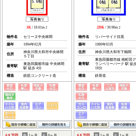
1K
/ 18.61m
2DK
/ 39.90m
2
2
物件名
セリーヌ中央林間
物件名
リバーサイド目黒
築年
1994年02月
築年
1989年03月
神奈川県大和市中央林間
住所
神奈川県大和市下鶴間
住所
５丁目
東急田園都市線 南町田グ
東急田園都市線 中央林間
最寄駅
ランベリーパーク 駅 徒
最寄駅
駅 徒歩 4分
18分
構造
鉄筋コンクリート造
構造
鉄骨造
6.8 万円
敷
1ヶ月
礼
0ヶ月
6.8 万円
敷
1ヶ月
礼
1ヶ月