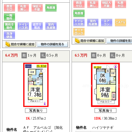
6.4 万円
敷
1ヶ月
礼
0.5ヶ月
6.5 万円
敷
0ヶ月
礼
0ヶ月
1K
/ 25.97m
1DK
/ 30.38m
2
2
ＡＦ アルベルゴ [旭化
物件名
ハイツヤナギ
物件名
成ヘーベルメゾン]