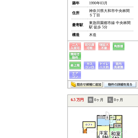
築年
1990年03月
神奈川県大和市中央林間
住所
５丁目
東急田園都市線 中央林間
最寄駅
駅 徒歩 5分
構造
木造
6.5 万円
敷
0ヶ月
礼
0ヶ月