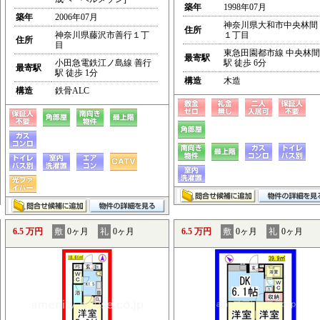
築年
1998年07月
築年
2006年07月
神奈川県大和市中央林間
住所
神奈川県藤沢市善行１丁
１丁目
住所
目
東急田園都市線 中央林間
最寄駅
小田急電鉄江ノ島線 善行
駅 徒歩 6分
最寄駅
駅 徒歩 1分
構造
木造
構造
鉄骨ALC
6.5 万円
敷
0ヶ月
礼
0ヶ月
6.5 万円
敷
0ヶ月
礼
0ヶ月