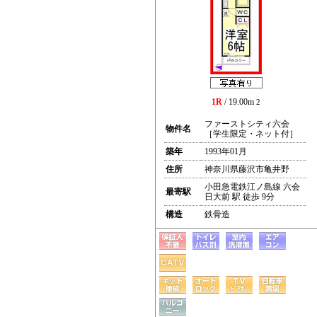
1R
/ 19.00m
2
ファーストシティ六会
物件名
［学生限定・ネット付］
築年
1993年01月
住所
神奈川県藤沢市亀井野
小田急電鉄江ノ島線 六会
最寄駅
日大前 駅 徒歩 9分
構造
鉄骨造