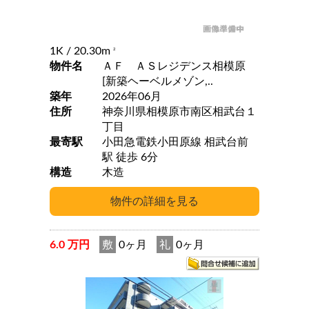
1K
/ 20.30m
2
物件名
ＡＦ ＡＳレジデンス相模原
[新築ヘーベルメゾン,..
築年
2026年06月
住所
神奈川県相模原市南区相武台１
丁目
最寄駅
小田急電鉄小田原線 相武台前
駅 徒歩 6分
構造
木造
6.0 万円
敷
0ヶ月
礼
0ヶ月