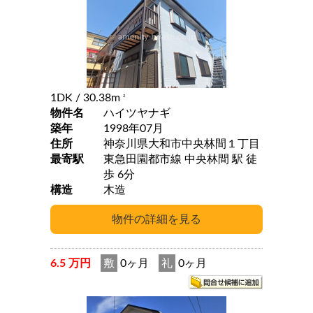
1DK
/ 30.38m
2
物件名
ハイツヤナギ
築年
1998年07月
住所
神奈川県大和市中央林間１丁目
最寄駅
東急田園都市線 中央林間 駅 徒
歩 6分
構造
木造
6.5 万円
敷
0ヶ月
礼
0ヶ月