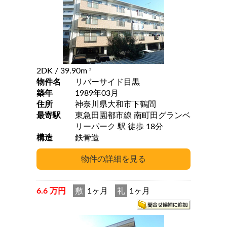
2DK
/ 39.90m
2
物件名
リバーサイド目黒
築年
1989年03月
住所
神奈川県大和市下鶴間
最寄駅
東急田園都市線 南町田グランベ
リーパーク 駅 徒歩 18分
構造
鉄骨造
6.6 万円
敷
1ヶ月
礼
1ヶ月