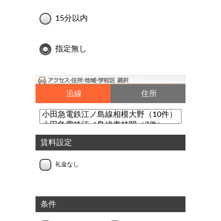
15分以内
指定無し
沿線
住所
賃料設定
礼金なし
条件