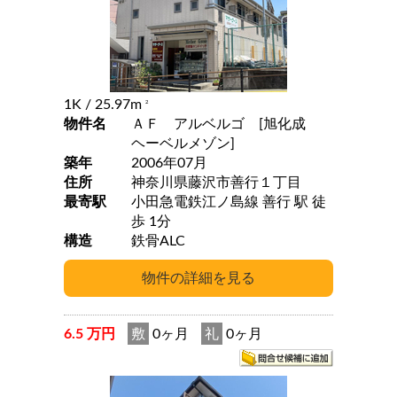
1K
/ 25.97m
2
物件名
ＡＦ アルベルゴ [旭化成
ヘーベルメゾン]
築年
2006年07月
住所
神奈川県藤沢市善行１丁目
最寄駅
小田急電鉄江ノ島線 善行 駅 徒
歩 1分
構造
鉄骨ALC
6.5 万円
敷
0ヶ月
礼
0ヶ月