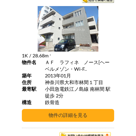
1K
/ 28.68m
2
物件名
ＡＦ ラフィネ ノース[ヘー
ベルメゾン・Wi-F..
築年
2013年01月
住所
神奈川県大和市林間１丁目
最寄駅
小田急電鉄江ノ島線 南林間 駅
徒歩 2分
構造
鉄骨造