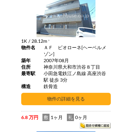
1K
/ 28.12m
2
物件名
ＡＦ ビオローネ[ヘーベルメ
ゾン]
築年
2007年08月
住所
神奈川県大和市渋谷８丁目
最寄駅
小田急電鉄江ノ島線 高座渋谷
駅 徒歩 3分
構造
鉄骨造
6.8 万円
敷
1ヶ月
礼
0ヶ月