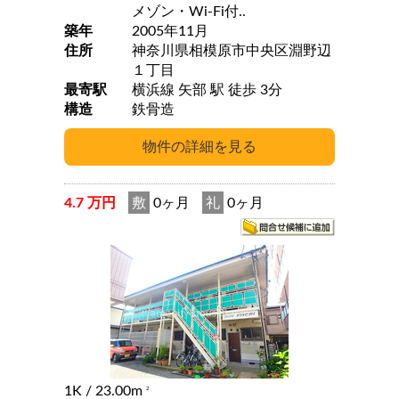
メゾン・Wi-Fi付..
築年
2005年11月
住所
神奈川県相模原市中央区淵野辺
１丁目
最寄駅
横浜線 矢部 駅 徒歩 3分
構造
鉄骨造
4.7 万円
敷
0ヶ月
礼
0ヶ月
1K
/ 23.00m
2