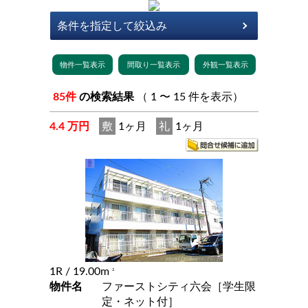
85件
の検索結果
（ 1 〜 15 件を表示）
4.4 万円
敷
1ヶ月
礼
1ヶ月
1R
/ 19.00m
2
物件名
ファーストシティ六会［学生限
定・ネット付］