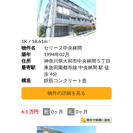
1K
/ 18.61m
2
物件名
セリーヌ中央林間
築年
1994年02月
住所
神奈川県大和市中央林間５丁目
最寄駅
東急田園都市線 中央林間 駅 徒
歩 4分
構造
鉄筋コンクリート造
6.5 万円
敷
0ヶ月
礼
0ヶ月