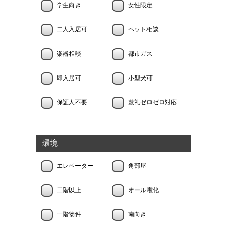
学生向き
女性限定
二人入居可
ペット相談
楽器相談
都市ガス
即入居可
小型犬可
保証人不要
敷礼ゼロゼロ対応
環境
エレベーター
角部屋
二階以上
オール電化
一階物件
南向き