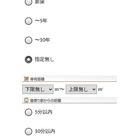
新築
〜5年
〜10年
指定無し
m
〜
m
2
2
5分以内
10分以内