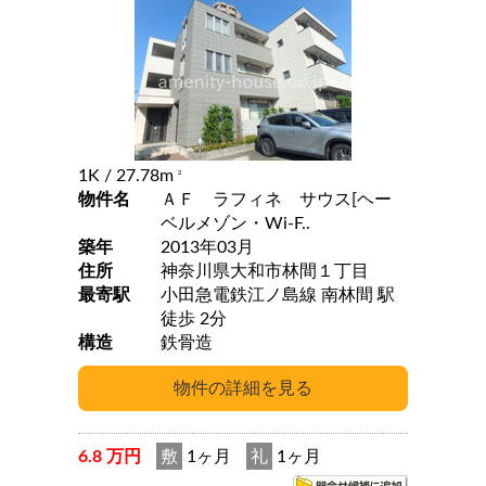
1K
/ 27.78m
2
物件名
ＡＦ ラフィネ サウス[ヘー
ベルメゾン・Wi-F..
築年
2013年03月
住所
神奈川県大和市林間１丁目
最寄駅
小田急電鉄江ノ島線 南林間 駅
徒歩 2分
構造
鉄骨造
6.8 万円
敷
1ヶ月
礼
1ヶ月