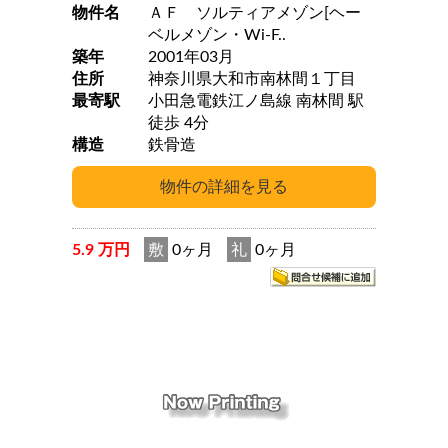
物件名
ＡＦ ソルティアメゾン[ヘー
ベルメゾン・Wi-F..
築年
2001年03月
住所
神奈川県大和市南林間１丁目
最寄駅
小田急電鉄江ノ島線 南林間 駅
徒歩 4分
構造
鉄骨造
5.9 万円
敷
0ヶ月
礼
0ヶ月