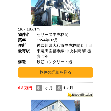
1K
/ 18.61m
2
物件名
セリーヌ中央林間
築年
1994年02月
住所
神奈川県大和市中央林間５丁目
最寄駅
東急田園都市線 中央林間 駅 徒
歩 4分
構造
鉄筋コンクリート造
6.3 万円
敷
1ヶ月
礼
1ヶ月