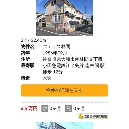
2K
/ 32.40m
2
物件名
フェリス林間
築年
1986年09月
住所
神奈川県大和市南林間８丁目
最寄駅
小田急電鉄江ノ島線 南林間 駅
徒歩 12分
構造
木造
6.5 万円
敷
0ヶ月
礼
0ヶ月