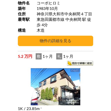
物件名
コーポヒロミ
築年
1983年10月
住所
神奈川県大和市中央林間４丁目
最寄駅
東急田園都市線 中央林間 駅 徒
歩 4分
構造
木造
5.2 万円
敷
1ヶ月
礼
1ヶ月
1K
/ 23.85m
2