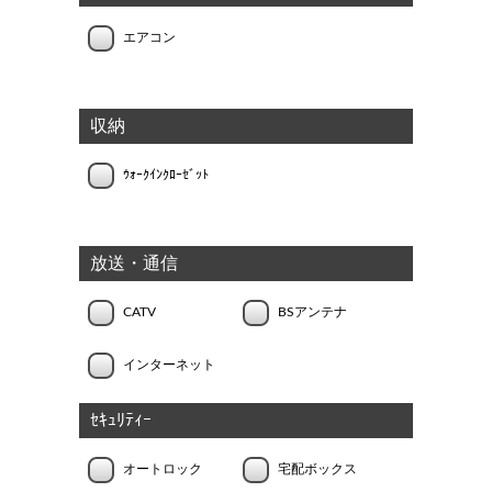
エアコン
収納
ｳｫｰｸｲﾝｸﾛｰｾﾞｯﾄ
放送・通信
CATV
BSアンテナ
インターネット
ｾｷｭﾘﾃｨｰ
オートロック
宅配ボックス