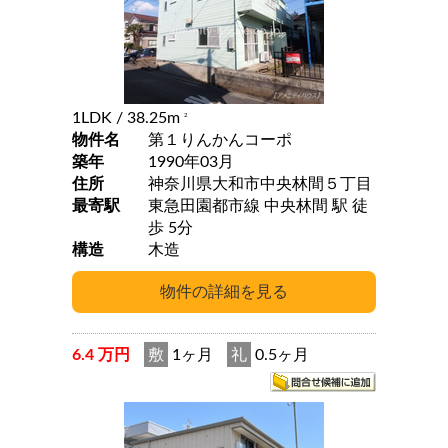
1LDK
/ 38.25m
2
物件名
第１りんかんコーポ
築年
1990年03月
住所
神奈川県大和市中央林間５丁目
最寄駅
東急田園都市線 中央林間 駅 徒
歩 5分
構造
木造
6.4 万円
敷
1ヶ月
礼
0.5ヶ月