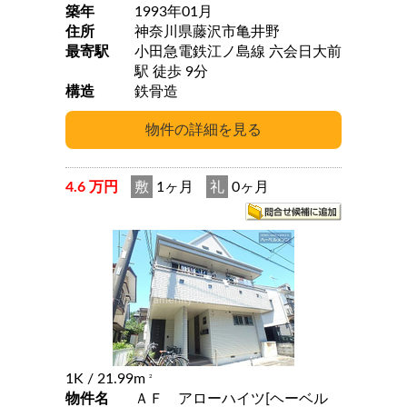
築年
1993年01月
住所
神奈川県藤沢市亀井野
最寄駅
小田急電鉄江ノ島線 六会日大前
駅 徒歩 9分
構造
鉄骨造
4.6 万円
敷
1ヶ月
礼
0ヶ月
1K
/ 21.99m
2
物件名
ＡＦ アローハイツ[ヘーベル