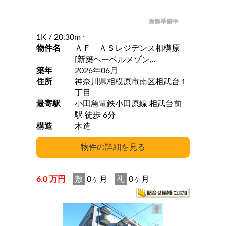
1K
/ 20.30m
2
物件名
ＡＦ ＡＳレジデンス相模原
[新築ヘーベルメゾン,..
築年
2026年06月
住所
神奈川県相模原市南区相武台１
丁目
最寄駅
小田急電鉄小田原線 相武台前
駅 徒歩 6分
構造
木造
6.0 万円
敷
0ヶ月
礼
0ヶ月