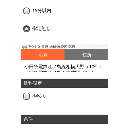
15分以内
指定無し
沿線
住所
賃料設定
礼金なし
条件