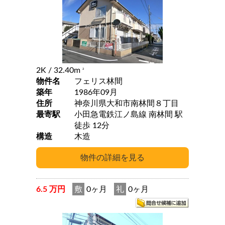
2K
/ 32.40m
2
物件名
フェリス林間
築年
1986年09月
住所
神奈川県大和市南林間８丁目
最寄駅
小田急電鉄江ノ島線 南林間 駅
徒歩 12分
構造
木造
6.5 万円
敷
0ヶ月
礼
0ヶ月