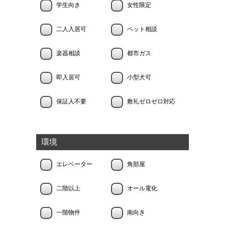
学生向き
女性限定
二人入居可
ペット相談
楽器相談
都市ガス
即入居可
小型犬可
保証人不要
敷礼ゼロゼロ対応
環境
エレベーター
角部屋
二階以上
オール電化
一階物件
南向き