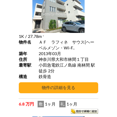
1K
/ 27.78m
2
物件名
ＡＦ ラフィネ サウス[ヘー
ベルメゾン・Wi-F..
築年
2013年03月
住所
神奈川県大和市林間１丁目
最寄駅
小田急電鉄江ノ島線 南林間 駅
徒歩 2分
構造
鉄骨造
6.8 万円
敷
1ヶ月
礼
1ヶ月