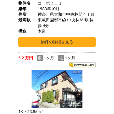
物件名
コーポヒロミ
築年
1983年10月
住所
神奈川県大和市中央林間４丁目
最寄駅
東急田園都市線 中央林間 駅 徒
歩 4分
構造
木造
5.2 万円
敷
1ヶ月
礼
1ヶ月
1K
/ 23.85m
2