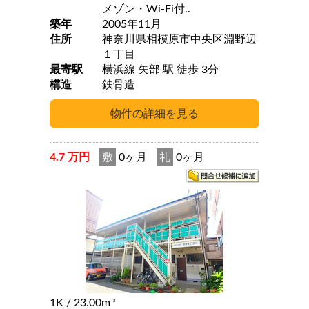
メゾン・Wi-Fi付..
築年
2005年11月
住所
神奈川県相模原市中央区淵野辺
１丁目
最寄駅
横浜線 矢部 駅 徒歩 3分
構造
鉄骨造
4.7 万円
敷
0ヶ月
礼
0ヶ月
1K
/ 23.00m
2