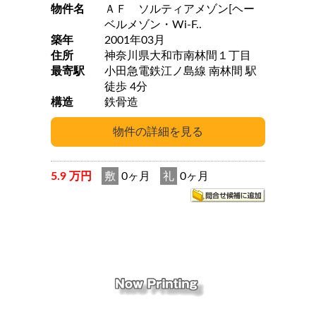
物件名
ＡＦ ソルティアメゾン[ヘー
ベルメゾン・Wi-F..
築年
2001年03月
住所
神奈川県大和市南林間１丁目
最寄駅
小田急電鉄江ノ島線 南林間 駅
徒歩 4分
構造
鉄骨造
5.9 万円
敷
0ヶ月
礼
0ヶ月