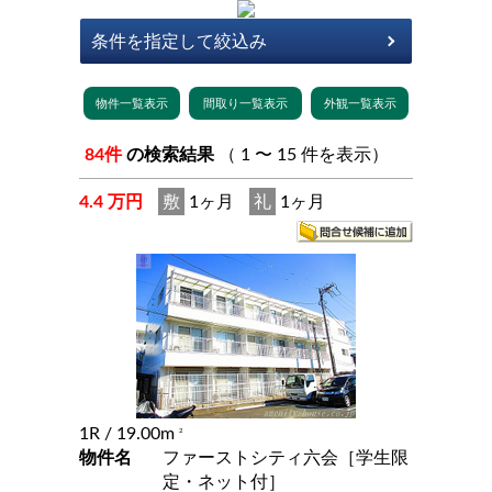
84件
の検索結果
（ 1 〜 15 件を表示）
4.4 万円
敷
1ヶ月
礼
1ヶ月
1R
/ 19.00m
2
物件名
ファーストシティ六会［学生限
定・ネット付］