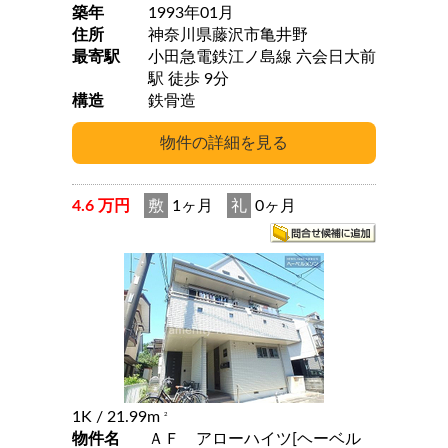
築年
1993年01月
住所
神奈川県藤沢市亀井野
最寄駅
小田急電鉄江ノ島線 六会日大前
駅 徒歩 9分
構造
鉄骨造
4.6 万円
敷
1ヶ月
礼
0ヶ月
1K
/ 21.99m
2
物件名
ＡＦ アローハイツ[ヘーベル