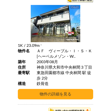
1K
/ 23.09m
2
物件名
ＡＦ ヴィーブル・Ｉ・Ｓ・Ｋ
[ヘーベルメゾン・W..
築年
2003年08月
住所
神奈川県大和市中央林間３丁目
最寄駅
東急田園都市線 中央林間 駅 徒
歩 2分
構造
鉄骨造