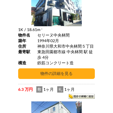
1K
/ 18.61m
2
物件名
セリーヌ中央林間
築年
1994年02月
住所
神奈川県大和市中央林間５丁目
最寄駅
東急田園都市線 中央林間 駅 徒
歩 4分
構造
鉄筋コンクリート造
6.3 万円
敷
1ヶ月
礼
1ヶ月