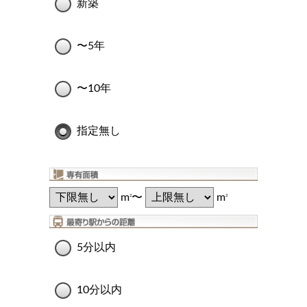
新築
〜5年
〜10年
指定無し
m
〜
m
2
2
5分以内
10分以内