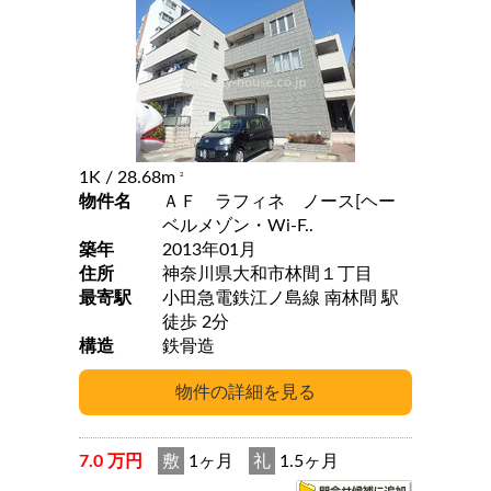
1K
/ 28.68m
2
物件名
ＡＦ ラフィネ ノース[ヘー
ベルメゾン・Wi-F..
築年
2013年01月
住所
神奈川県大和市林間１丁目
最寄駅
小田急電鉄江ノ島線 南林間 駅
徒歩 2分
構造
鉄骨造
7.0 万円
敷
1ヶ月
礼
1.5ヶ月