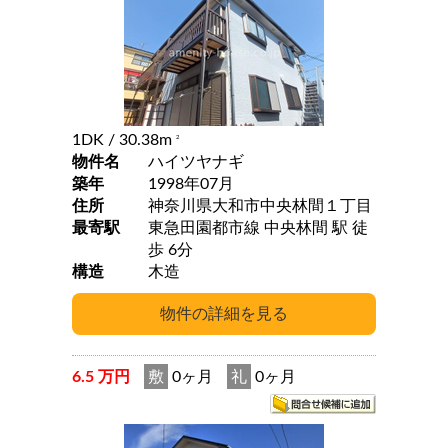
1DK
/ 30.38m
2
物件名
ハイツヤナギ
築年
1998年07月
住所
神奈川県大和市中央林間１丁目
最寄駅
東急田園都市線 中央林間 駅 徒
歩 6分
構造
木造
6.5 万円
敷
0ヶ月
礼
0ヶ月