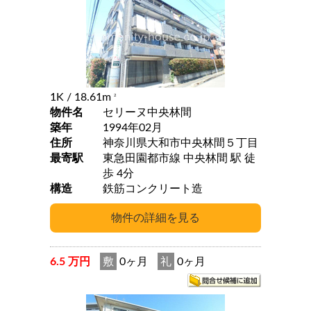
1K
/ 18.61m
2
物件名
セリーヌ中央林間
築年
1994年02月
住所
神奈川県大和市中央林間５丁目
最寄駅
東急田園都市線 中央林間 駅 徒
歩 4分
構造
鉄筋コンクリート造
6.5 万円
敷
0ヶ月
礼
0ヶ月