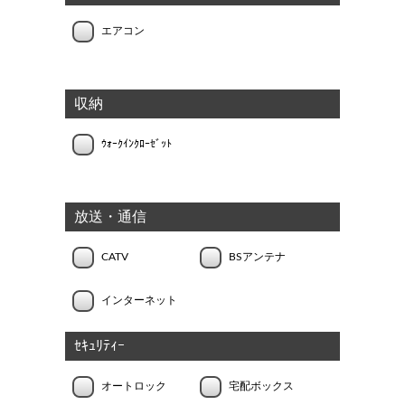
エアコン
収納
ｳｫｰｸｲﾝｸﾛｰｾﾞｯﾄ
放送・通信
CATV
BSアンテナ
インターネット
ｾｷｭﾘﾃｨｰ
オートロック
宅配ボックス