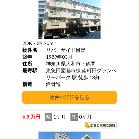
2DK
/ 39.90m
2
物件名
リバーサイド目黒
築年
1989年03月
住所
神奈川県大和市下鶴間
最寄駅
東急田園都市線 南町田グランベ
リーパーク 駅 徒歩 18分
構造
鉄骨造
6.8 万円
敷
1ヶ月
礼
0ヶ月