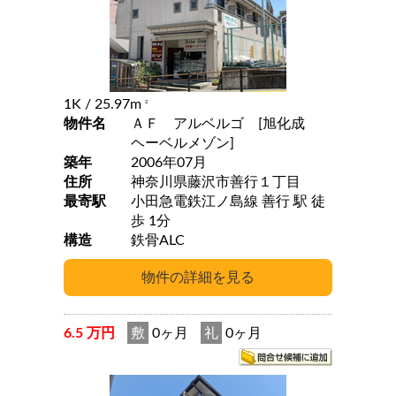
1K
/ 25.97m
2
物件名
ＡＦ アルベルゴ [旭化成
ヘーベルメゾン]
築年
2006年07月
住所
神奈川県藤沢市善行１丁目
最寄駅
小田急電鉄江ノ島線 善行 駅 徒
歩 1分
構造
鉄骨ALC
6.5 万円
敷
0ヶ月
礼
0ヶ月