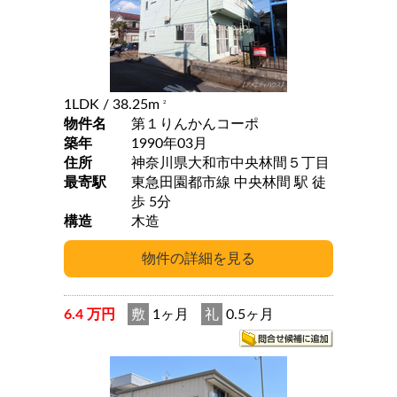
1LDK
/ 38.25m
2
物件名
第１りんかんコーポ
築年
1990年03月
住所
神奈川県大和市中央林間５丁目
最寄駅
東急田園都市線 中央林間 駅 徒
歩 5分
構造
木造
6.4 万円
敷
1ヶ月
礼
0.5ヶ月