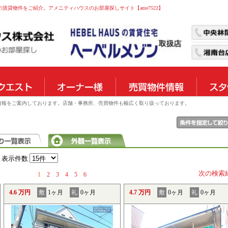
の賃貸物件をご紹介。アメニティハウスのお部屋探しサイト【ame7522】
物件情報をご案内しております。店舗・事務所、売買物件も幅広く取り扱っております。
表示件数
次の検索
1
2
3
4
5
6
4.6 万円
敷
1ヶ月
礼
0ヶ月
4.7 万円
敷
0ヶ月
礼
0ヶ月