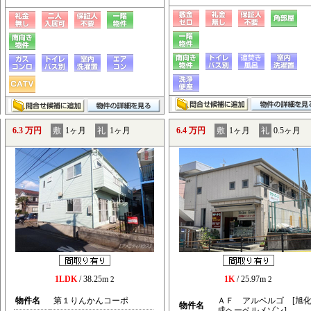
6.3 万円
敷
1ヶ月
礼
1ヶ月
6.4 万円
敷
1ヶ月
礼
0.5ヶ月
1LDK
/ 38.25m
1K
/ 25.97m
2
2
物件名
第１りんかんコーポ
ＡＦ アルベルゴ [旭
物件名
成ヘーベルメゾン]