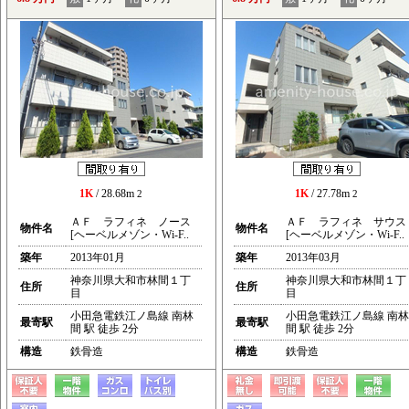
1K
/ 28.68m
1K
/ 27.78m
2
2
ＡＦ ラフィネ ノース
ＡＦ ラフィネ サウス
物件名
物件名
[ヘーベルメゾン・Wi-F..
[ヘーベルメゾン・Wi-F..
築年
2013年01月
築年
2013年03月
神奈川県大和市林間１丁
神奈川県大和市林間１丁
住所
住所
目
目
小田急電鉄江ノ島線 南林
小田急電鉄江ノ島線 南林
最寄駅
最寄駅
間 駅 徒歩 2分
間 駅 徒歩 2分
構造
鉄骨造
構造
鉄骨造