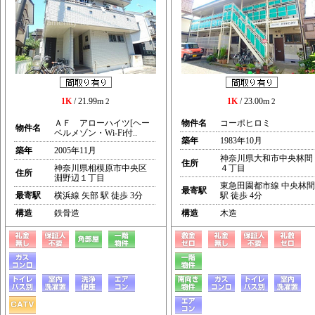
1K
/ 21.99m
1K
/ 23.00m
2
2
ＡＦ アローハイツ[ヘー
物件名
コーポヒロミ
物件名
ベルメゾン・Wi-Fi付..
築年
1983年10月
築年
2005年11月
神奈川県大和市中央林間
住所
神奈川県相模原市中央区
４丁目
住所
淵野辺１丁目
東急田園都市線 中央林間
最寄駅
最寄駅
横浜線 矢部 駅 徒歩 3分
駅 徒歩 4分
構造
鉄骨造
構造
木造