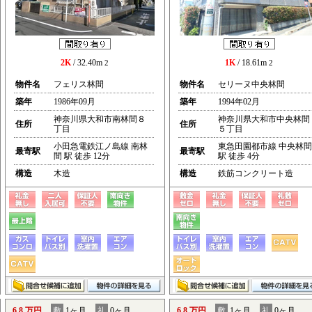
2K
/ 32.40m
1K
/ 18.61m
2
2
物件名
フェリス林間
物件名
セリーヌ中央林間
築年
1986年09月
築年
1994年02月
神奈川県大和市南林間８
神奈川県大和市中央林間
住所
住所
丁目
５丁目
小田急電鉄江ノ島線 南林
東急田園都市線 中央林間
最寄駅
最寄駅
間 駅 徒歩 12分
駅 徒歩 4分
構造
木造
構造
鉄筋コンクリート造
6.8 万円
敷
1ヶ月
礼
0ヶ月
6.8 万円
敷
1ヶ月
礼
0ヶ月