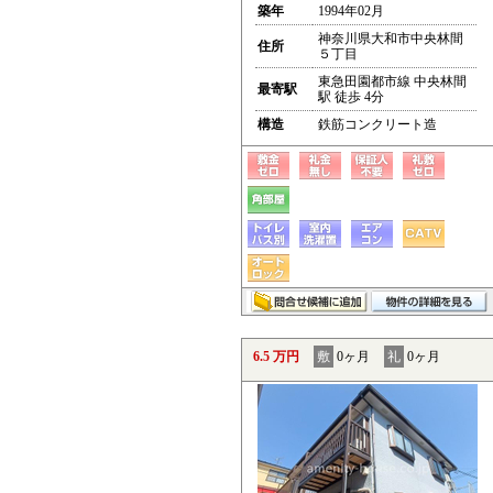
築年
1994年02月
神奈川県大和市中央林間
住所
５丁目
東急田園都市線 中央林間
最寄駅
駅 徒歩 4分
構造
鉄筋コンクリート造
6.5 万円
敷
0ヶ月
礼
0ヶ月