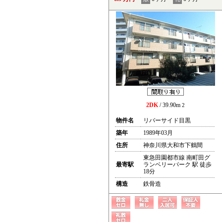
2DK
/ 39.90m
2
物件名
リバーサイド目黒
築年
1989年03月
住所
神奈川県大和市下鶴間
東急田園都市線 南町田グ
最寄駅
ランベリーパーク 駅 徒歩
18分
構造
鉄骨造