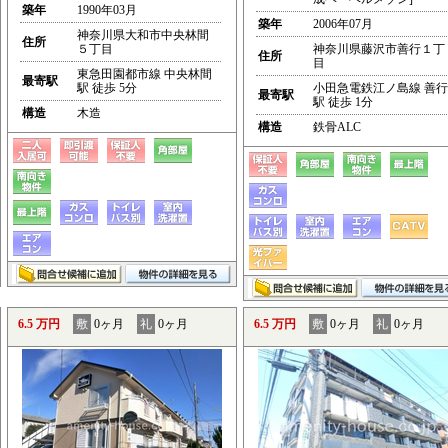
築年
1990年03月
築年
2006年07月
神奈川県大和市中央林間
住所
５丁目
神奈川県藤沢市善行１丁
住所
目
東急田園都市線 中央林間
最寄駅
駅 徒歩 5分
小田急電鉄江ノ島線 善行
最寄駅
駅 徒歩 1分
構造
木造
構造
鉄骨ALC
6.5 万円
敷
0ヶ月
礼
0ヶ月
6.5 万円
敷
0ヶ月
礼
0ヶ月