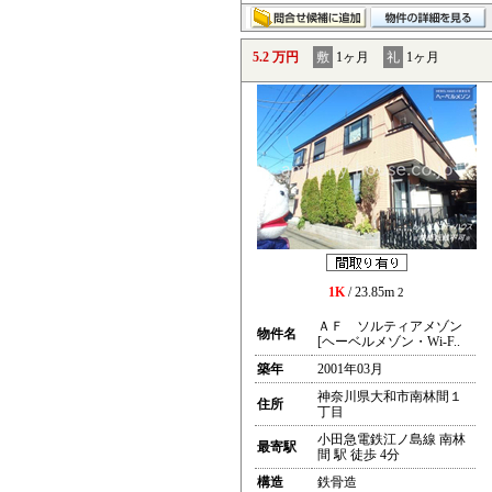
5.2 万円
敷
1ヶ月
礼
1ヶ月
1K
/ 23.85m
2
ＡＦ ソルティアメゾン
物件名
[ヘーベルメゾン・Wi-F..
築年
2001年03月
神奈川県大和市南林間１
住所
丁目
小田急電鉄江ノ島線 南林
最寄駅
間 駅 徒歩 4分
構造
鉄骨造