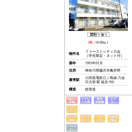
1R
/ 19.00m
2
ファーストシティ六会
物件名
［学生限定・ネット付］
築年
1993年01月
住所
神奈川県藤沢市亀井野
小田急電鉄江ノ島線 六会
最寄駅
日大前 駅 徒歩 9分
構造
鉄骨造