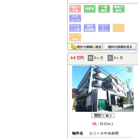
6.0 万円
敷
0ヶ月
礼
0ヶ月
1K
/ 18.61m
2
物件名
セリーヌ中央林間