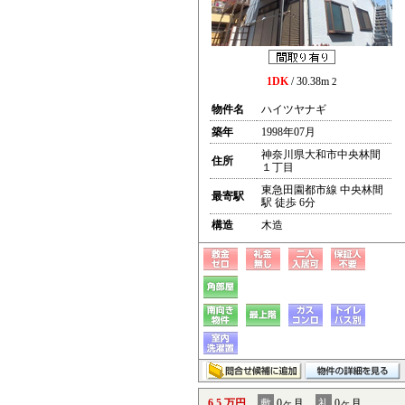
1DK
/ 30.38m
2
物件名
ハイツヤナギ
築年
1998年07月
神奈川県大和市中央林間
住所
１丁目
東急田園都市線 中央林間
最寄駅
駅 徒歩 6分
構造
木造
6.5 万円
敷
0ヶ月
礼
0ヶ月