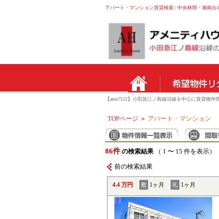
アパート・マンション賃貸検索 | 中央林間・湘南台
【ame7522】小田急江ノ島線沿線を中心に賃貸
TOPページ
＞
アパート・マンション
86件
の検索結果
（ 1 〜 15 件を表示）
前の検索結果
4.4 万円
敷
1ヶ月
礼
1ヶ月