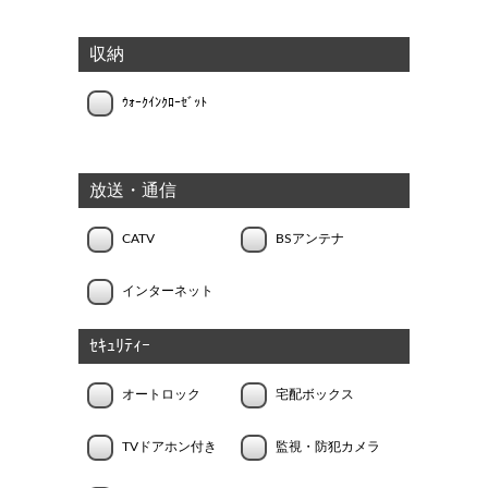
収納
ｳｫｰｸｲﾝｸﾛｰｾﾞｯﾄ
放送・通信
CATV
BSアンテナ
インターネット
ｾｷｭﾘﾃｨｰ
オートロック
宅配ボックス
TVドアホン付き
監視・防犯カメラ