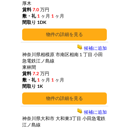
厚木
7.0
万円
1
ヶ月
1
ヶ月
1DK
詳細
候補に追加
神奈川県相模原
市南区相南１丁目
小田
急電鉄江ノ島線
東林間
7.2
万円
1
ヶ月
1
ヶ月
1K
詳細
候補に追加
神奈川県大和市
大和東3丁目
小田急電鉄
江ノ島線