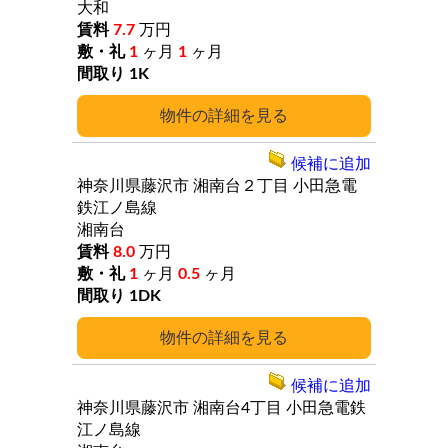
大和
7.7
万円
1
ヶ月
1
ヶ月
1K
詳細
候補に追加
神奈川県藤沢市
湘南台２丁目
小田急電
鉄江ノ島線
湘南台
8.0
万円
1
ヶ月
0.5
ヶ月
1DK
詳細
候補に追加
神奈川県藤沢市
湘南台4丁目
小田急電鉄
江ノ島線