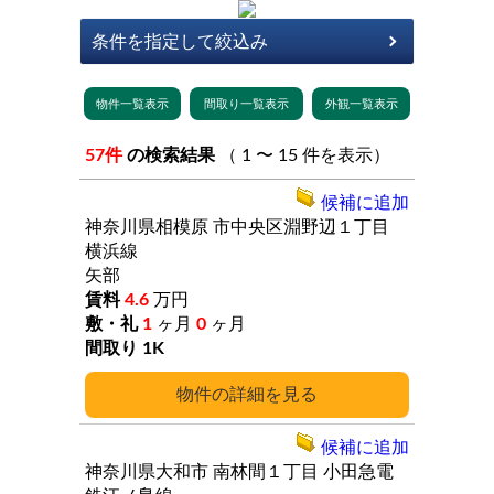
57件
の検索結果
（ 1 〜 15 件を表示）
候補に追加
神奈川県相模原
市中央区淵野辺１丁目
横浜線
矢部
4.6
万円
1
ヶ月
0
ヶ月
1K
詳細
候補に追加
神奈川県大和市
南林間１丁目
小田急電