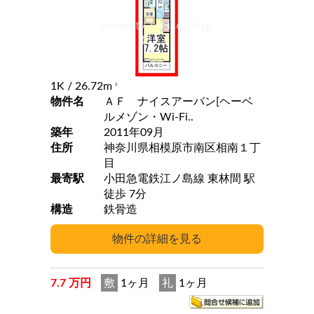
1K
/ 26.72m
2
物件名
ＡＦ ナイスアーバン[ヘーベ
ルメゾン・Wi-Fi..
築年
2011年09月
住所
神奈川県相模原市南区相南１丁
目
最寄駅
小田急電鉄江ノ島線 東林間 駅
徒歩 7分
構造
鉄骨造
7.7 万円
敷
1ヶ月
礼
1ヶ月