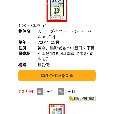
1DK
/ 30.79m
2
物件名
ＡＦ ダイヤガーデン[ヘーベ
ルメゾン]
築年
2001年03月
住所
神奈川県海老名市中新田２丁目
最寄駅
小田急電鉄小田原線 厚木 駅 徒
歩 6分
構造
鉄骨造
7.2 万円
敷
1ヶ月
礼
1ヶ月