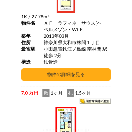
1K
/ 27.78m
2
物件名
ＡＦ ラフィネ サウス[ヘー
ベルメゾン・Wi-F..
築年
2013年03月
住所
神奈川県大和市林間１丁目
最寄駅
小田急電鉄江ノ島線 南林間 駅
徒歩 2分
構造
鉄骨造
7.0 万円
敷
1ヶ月
礼
1.5ヶ月