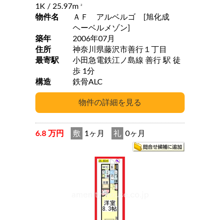
1K
/ 25.97m
2
物件名
ＡＦ アルベルゴ [旭化成
ヘーベルメゾン]
築年
2006年07月
住所
神奈川県藤沢市善行１丁目
最寄駅
小田急電鉄江ノ島線 善行 駅 徒
歩 1分
構造
鉄骨ALC
6.8 万円
敷
1ヶ月
礼
0ヶ月