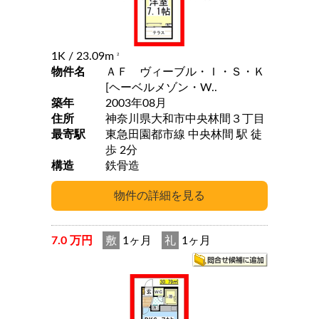
1K
/ 23.09m
2
物件名
ＡＦ ヴィーブル・Ｉ・Ｓ・Ｋ
[ヘーベルメゾン・W..
築年
2003年08月
住所
神奈川県大和市中央林間３丁目
最寄駅
東急田園都市線 中央林間 駅 徒
歩 2分
構造
鉄骨造
7.0 万円
敷
1ヶ月
礼
1ヶ月