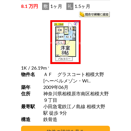
8.1 万円
敷
1ヶ月
礼
1.5ヶ月
1K
/ 26.19m
2
物件名
ＡＦ グラスコート相模大野
[ヘーベルメゾン・Wi..
築年
2009年06月
住所
神奈川県相模原市南区相模大野
９丁目
最寄駅
小田急電鉄江ノ島線 相模大野
駅 徒歩 9分
構造
鉄骨造