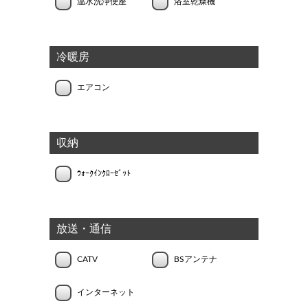
温水洗浄便座
浴室乾燥機
冷暖房
エアコン
収納
ｳｫｰｸｲﾝｸﾛｰｾﾞｯﾄ
放送・通信
CATV
BSアンテナ
インターネット