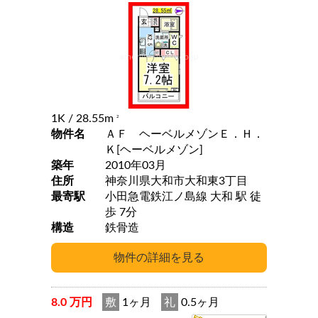
1K
/ 28.55m
2
物件名
ＡＦ ヘーベルメゾンＥ．Ｈ．
Ｋ[ヘーベルメゾン]
築年
2010年03月
住所
神奈川県大和市大和東3丁目
最寄駅
小田急電鉄江ノ島線 大和 駅 徒
歩 7分
構造
鉄骨造
8.0 万円
敷
1ヶ月
礼
0.5ヶ月