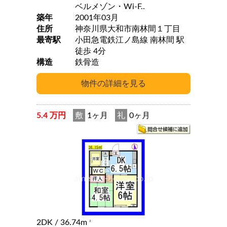
ベルメゾン・Wi-F..
築年
2001年03月
住所
神奈川県大和市南林間１丁目
最寄駅
小田急電鉄江ノ島線 南林間 駅
徒歩 4分
構造
鉄骨造
5.4 万円
敷
1ヶ月
礼
0ヶ月
2DK
/ 36.74m
2