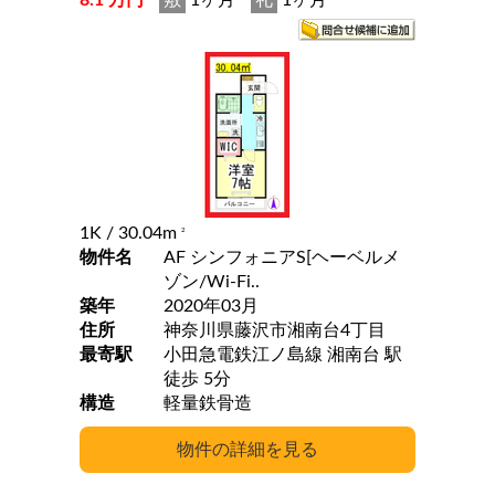
8.1 万円
敷
1ヶ月
礼
1ヶ月
1K
/ 30.04m
2
物件名
AF シンフォニアS[ヘーベルメ
ゾン/Wi-Fi..
築年
2020年03月
住所
神奈川県藤沢市湘南台4丁目
最寄駅
小田急電鉄江ノ島線 湘南台 駅
徒歩 5分
構造
軽量鉄骨造