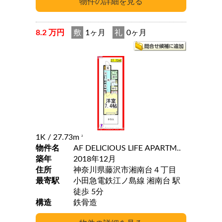
8.2 万円
敷
1ヶ月
礼
0ヶ月
1K
/ 27.73m
2
物件名
AF DELICIOUS LIFE APARTM..
築年
2018年12月
住所
神奈川県藤沢市湘南台４丁目
最寄駅
小田急電鉄江ノ島線 湘南台 駅
徒歩 5分
構造
鉄骨造