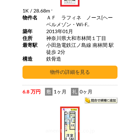
1K
/ 28.68m
2
物件名
ＡＦ ラフィネ ノース[ヘー
ベルメゾン・Wi-F..
築年
2013年01月
住所
神奈川県大和市林間１丁目
最寄駅
小田急電鉄江ノ島線 南林間 駅
徒歩 2分
構造
鉄骨造
6.8 万円
敷
1ヶ月
礼
0ヶ月