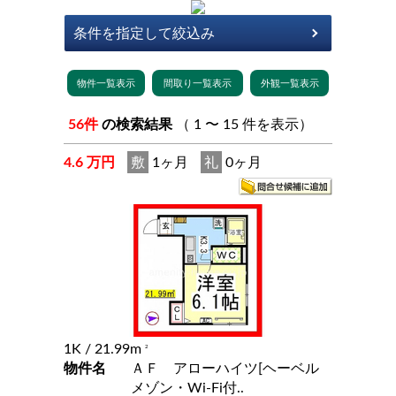
56件
の検索結果
（ 1 〜 15 件を表示）
4.6 万円
敷
1ヶ月
礼
0ヶ月
1K
/ 21.99m
2
物件名
ＡＦ アローハイツ[ヘーベル
メゾン・Wi-Fi付..