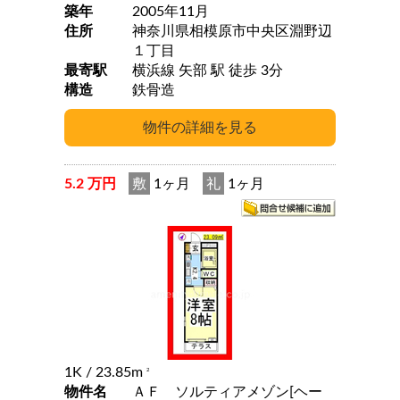
築年
2005年11月
住所
神奈川県相模原市中央区淵野辺
１丁目
最寄駅
横浜線 矢部 駅 徒歩 3分
構造
鉄骨造
5.2 万円
敷
1ヶ月
礼
1ヶ月
1K
/ 23.85m
2
物件名
ＡＦ ソルティアメゾン[ヘー