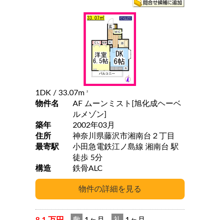
1DK
/ 33.07m
2
物件名
AF ムーンミスト[旭化成ヘーベ
ルメゾン]
築年
2002年03月
住所
神奈川県藤沢市湘南台２丁目
最寄駅
小田急電鉄江ノ島線 湘南台 駅
徒歩 5分
構造
鉄骨ALC