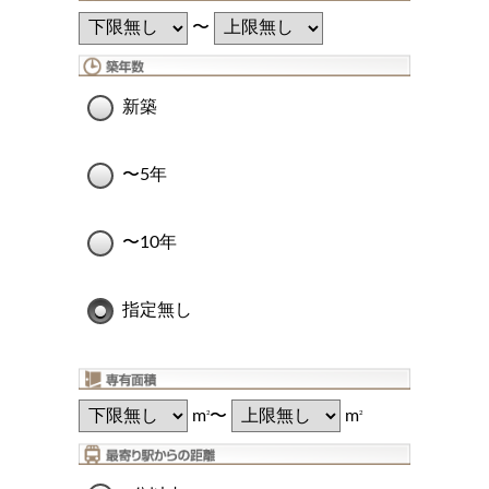
〜
新築
〜5年
〜10年
指定無し
m
〜
m
2
2