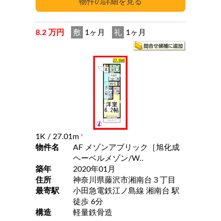
8.2 万円
敷
1ヶ月
礼
1ヶ月
1K
/ 27.01m
2
物件名
AF メゾンアブリック［旭化成
ヘーベルメゾン/W..
築年
2020年01月
住所
神奈川県藤沢市湘南台３丁目
最寄駅
小田急電鉄江ノ島線 湘南台 駅
徒歩 6分
構造
軽量鉄骨造