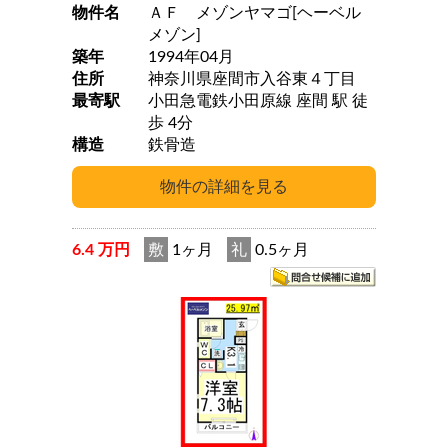
物件名
ＡＦ メゾンヤマゴ[ヘーベル
メゾン]
築年
1994年04月
住所
神奈川県座間市入谷東４丁目
最寄駅
小田急電鉄小田原線 座間 駅 徒
歩 4分
構造
鉄骨造
6.4 万円
敷
1ヶ月
礼
0.5ヶ月