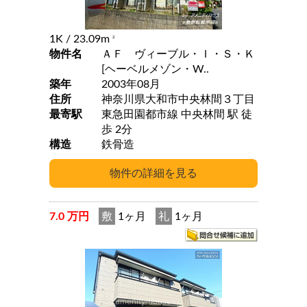
1K
/ 23.09m
2
物件名
ＡＦ ヴィーブル・Ｉ・Ｓ・Ｋ
[ヘーベルメゾン・W..
築年
2003年08月
住所
神奈川県大和市中央林間３丁目
最寄駅
東急田園都市線 中央林間 駅 徒
歩 2分
構造
鉄骨造
7.0 万円
敷
1ヶ月
礼
1ヶ月