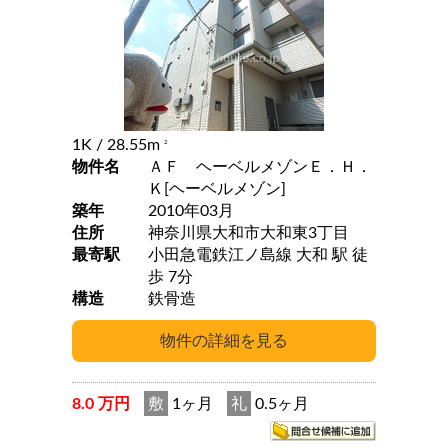
1K
/ 28.55m
2
物件名
ＡＦ ヘーベルメゾンＥ．Ｈ．
Ｋ[ヘーベルメゾン]
築年
2010年03月
住所
神奈川県大和市大和東3丁目
最寄駅
小田急電鉄江ノ島線 大和 駅 徒
歩 7分
構造
鉄骨造
8.0 万円
敷
1ヶ月
礼
0.5ヶ月