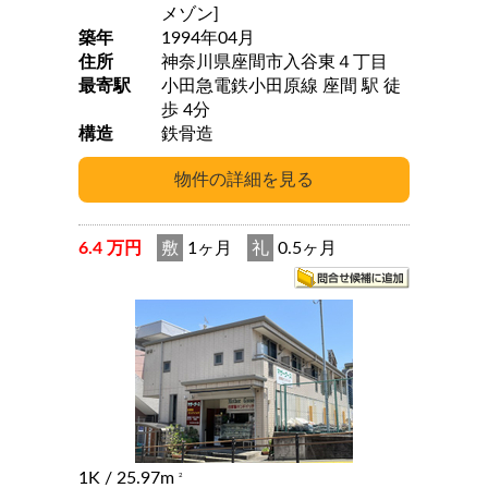
メゾン]
築年
1994年04月
住所
神奈川県座間市入谷東４丁目
最寄駅
小田急電鉄小田原線 座間 駅 徒
歩 4分
構造
鉄骨造
6.4 万円
敷
1ヶ月
礼
0.5ヶ月
1K
/ 25.97m
2