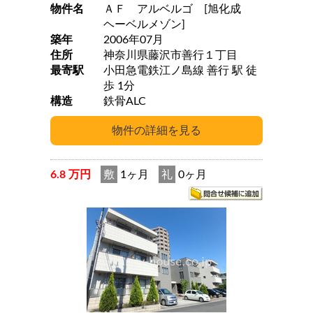
物件名
ＡＦ アルベルゴ [旭化成
ヘーベルメゾン]
築年
2006年07月
住所
神奈川県藤沢市善行１丁目
最寄駅
小田急電鉄江ノ島線 善行 駅 徒
歩 1分
構造
鉄骨ALC
6.8 万円
敷
1ヶ月
礼
0ヶ月