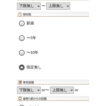
〜
新築
〜5年
〜10年
指定無し
m
〜
m
2
2