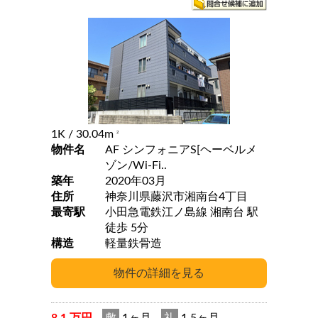
1K
/ 30.04m
2
物件名
AF シンフォニアS[ヘーベルメ
ゾン/Wi-Fi..
築年
2020年03月
住所
神奈川県藤沢市湘南台4丁目
最寄駅
小田急電鉄江ノ島線 湘南台 駅
徒歩 5分
構造
軽量鉄骨造