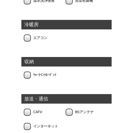
温水洗浄便座
浴室乾燥機
冷暖房
エアコン
収納
ｳｫｰｸｲﾝｸﾛｰｾﾞｯﾄ
放送・通信
CATV
BSアンテナ
インターネット