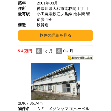
築年
2001年03月
住所
神奈川県大和市南林間１丁目
最寄駅
小田急電鉄江ノ島線 南林間 駅
徒歩 4分
構造
鉄骨造
5.4 万円
敷
1ヶ月
礼
0ヶ月
2DK
/ 36.74m
2
物件名
ＡＦ メゾンヤマゴ[ヘーベル