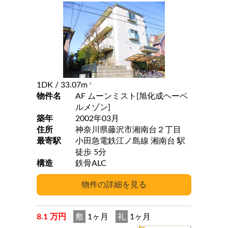
1DK
/ 33.07m
2
物件名
AF ムーンミスト[旭化成ヘーベ
ルメゾン]
築年
2002年03月
住所
神奈川県藤沢市湘南台２丁目
最寄駅
小田急電鉄江ノ島線 湘南台 駅
徒歩 5分
構造
鉄骨ALC
8.1 万円
敷
1ヶ月
礼
1ヶ月