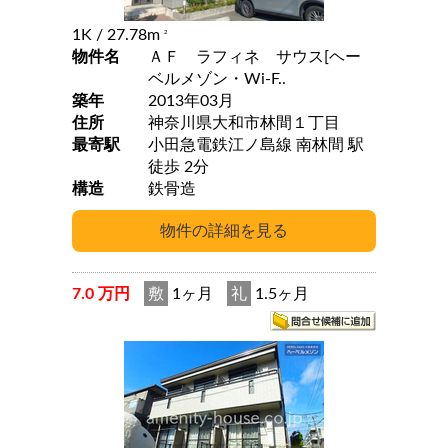
1K
/ 27.78m
2
物件名
ＡＦ ラフィネ サウス[ヘー
ベルメゾン・Wi-F..
築年
2013年03月
住所
神奈川県大和市林間１丁目
最寄駅
小田急電鉄江ノ島線 南林間 駅
徒歩 2分
構造
鉄骨造
7.0 万円
敷
1ヶ月
礼
1.5ヶ月