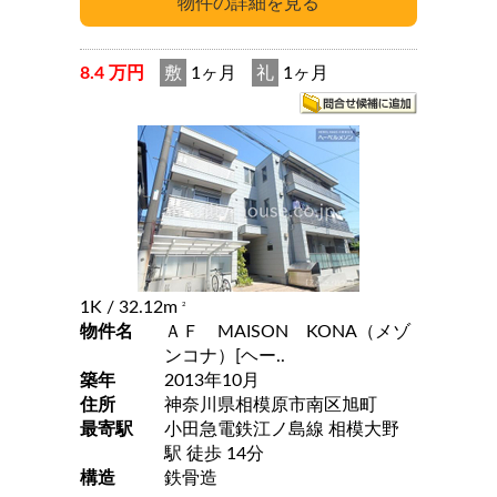
8.4 万円
敷
1ヶ月
礼
1ヶ月
1K
/ 32.12m
2
物件名
ＡＦ MAISON KONA（メゾ
ンコナ）[ヘー..
築年
2013年10月
住所
神奈川県相模原市南区旭町
最寄駅
小田急電鉄江ノ島線 相模大野
駅 徒歩 14分
構造
鉄骨造