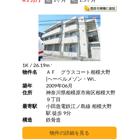
8.1 万円
敷
1ヶ月
礼
1.5ヶ月
1K
/ 26.19m
2
物件名
ＡＦ グラスコート相模大野
[ヘーベルメゾン・Wi..
築年
2009年06月
住所
神奈川県相模原市南区相模大野
９丁目
最寄駅
小田急電鉄江ノ島線 相模大野
駅 徒歩 9分
構造
鉄骨造