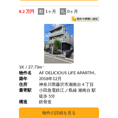
8.2 万円
敷
1ヶ月
礼
0ヶ月
1K
/ 27.73m
2
物件名
AF DELICIOUS LIFE APARTM..
築年
2018年12月
住所
神奈川県藤沢市湘南台４丁目
最寄駅
小田急電鉄江ノ島線 湘南台 駅
徒歩 5分
構造
鉄骨造