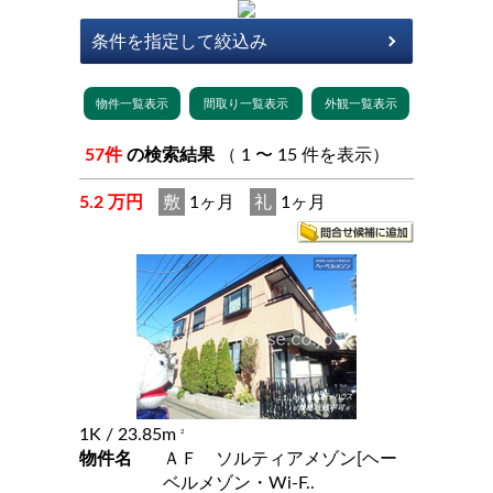
57件
の検索結果
（ 1 〜 15 件を表示）
5.2 万円
敷
1ヶ月
礼
1ヶ月
1K
/ 23.85m
2
物件名
ＡＦ ソルティアメゾン[ヘー
ベルメゾン・Wi-F..