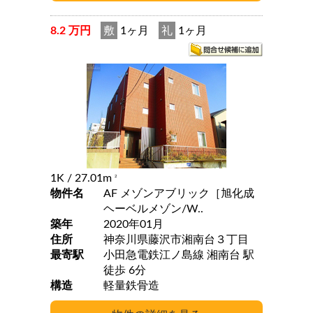
8.2 万円
敷
1ヶ月
礼
1ヶ月
1K
/ 27.01m
2
物件名
AF メゾンアブリック［旭化成
ヘーベルメゾン/W..
築年
2020年01月
住所
神奈川県藤沢市湘南台３丁目
最寄駅
小田急電鉄江ノ島線 湘南台 駅
徒歩 6分
構造
軽量鉄骨造