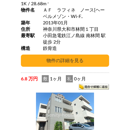
1K
/ 28.68m
2
物件名
ＡＦ ラフィネ ノース[ヘー
ベルメゾン・Wi-F..
築年
2013年01月
住所
神奈川県大和市林間１丁目
最寄駅
小田急電鉄江ノ島線 南林間 駅
徒歩 2分
構造
鉄骨造
6.8 万円
敷
1ヶ月
礼
0ヶ月