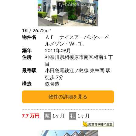
1K
/ 26.72m
2
物件名
ＡＦ ナイスアーバン[ヘーベ
ルメゾン・Wi-Fi..
築年
2011年09月
住所
神奈川県相模原市南区相南１丁
目
最寄駅
小田急電鉄江ノ島線 東林間 駅
徒歩 7分
構造
鉄骨造
7.7 万円
敷
1ヶ月
礼
1ヶ月