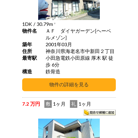
1DK
/ 30.79m
2
物件名
ＡＦ ダイヤガーデン[ヘーベ
ルメゾン]
築年
2001年03月
住所
神奈川県海老名市中新田２丁目
最寄駅
小田急電鉄小田原線 厚木 駅 徒
歩 6分
構造
鉄骨造
7.2 万円
敷
1ヶ月
礼
1ヶ月