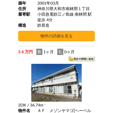
築年
2001年03月
住所
神奈川県大和市南林間１丁目
最寄駅
小田急電鉄江ノ島線 南林間 駅
徒歩 4分
構造
鉄骨造
5.4 万円
敷
1ヶ月
礼
0ヶ月
2DK
/ 36.74m
2
物件名
ＡＦ メゾンヤマゴ[ヘーベル