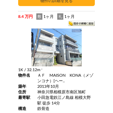
8.4 万円
敷
1ヶ月
礼
1ヶ月
1K
/ 32.12m
2
物件名
ＡＦ MAISON KONA（メゾ
ンコナ）[ヘー..
築年
2013年10月
住所
神奈川県相模原市南区旭町
最寄駅
小田急電鉄江ノ島線 相模大野
駅 徒歩 14分
構造
鉄骨造