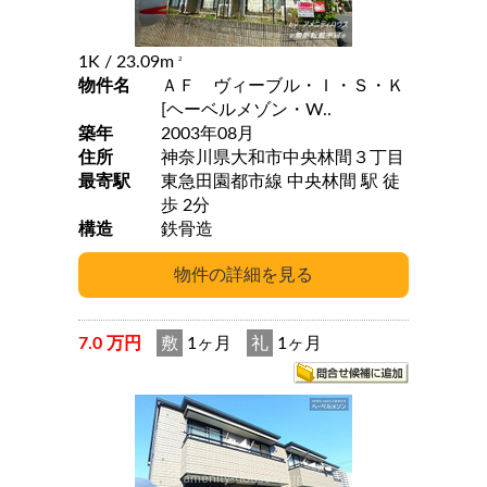
1K
/ 23.09m
2
物件名
ＡＦ ヴィーブル・Ｉ・Ｓ・Ｋ
[ヘーベルメゾン・W..
築年
2003年08月
住所
神奈川県大和市中央林間３丁目
最寄駅
東急田園都市線 中央林間 駅 徒
歩 2分
構造
鉄骨造
7.0 万円
敷
1ヶ月
礼
1ヶ月