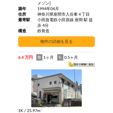
メゾン]
築年
1994年04月
住所
神奈川県座間市入谷東４丁目
最寄駅
小田急電鉄小田原線 座間 駅 徒
歩 4分
構造
鉄骨造
6.4 万円
敷
1ヶ月
礼
0.5ヶ月
1K
/ 25.97m
2