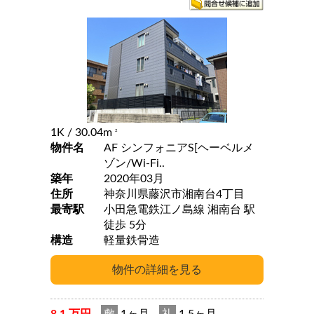
1K
/ 30.04m
2
物件名
AF シンフォニアS[ヘーベルメ
ゾン/Wi-Fi..
築年
2020年03月
住所
神奈川県藤沢市湘南台4丁目
最寄駅
小田急電鉄江ノ島線 湘南台 駅
徒歩 5分
構造
軽量鉄骨造