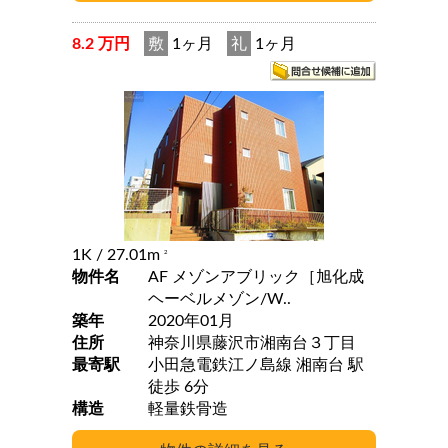
8.2 万円
敷
1ヶ月
礼
1ヶ月
1K
/ 27.01m
2
物件名
AF メゾンアブリック［旭化成
ヘーベルメゾン/W..
築年
2020年01月
住所
神奈川県藤沢市湘南台３丁目
最寄駅
小田急電鉄江ノ島線 湘南台 駅
徒歩 6分
構造
軽量鉄骨造