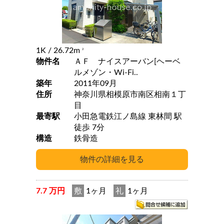
1K
/ 26.72m
2
物件名
ＡＦ ナイスアーバン[ヘーベ
ルメゾン・Wi-Fi..
築年
2011年09月
住所
神奈川県相模原市南区相南１丁
目
最寄駅
小田急電鉄江ノ島線 東林間 駅
徒歩 7分
構造
鉄骨造
7.7 万円
敷
1ヶ月
礼
1ヶ月