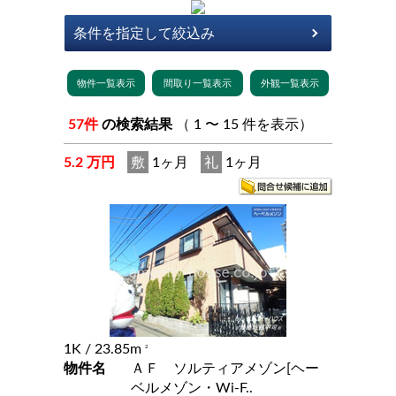
57件
の検索結果
（ 1 〜 15 件を表示）
5.2 万円
敷
1ヶ月
礼
1ヶ月
1K
/ 23.85m
2
物件名
ＡＦ ソルティアメゾン[ヘー
ベルメゾン・Wi-F..