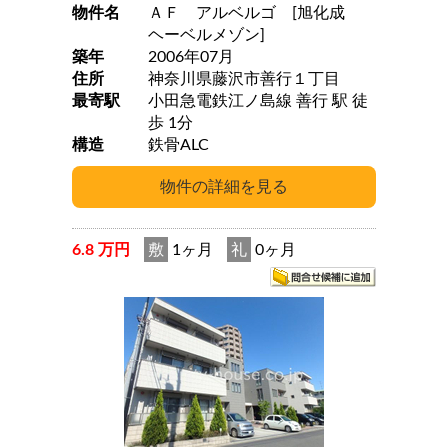
物件名
ＡＦ アルベルゴ [旭化成
ヘーベルメゾン]
築年
2006年07月
住所
神奈川県藤沢市善行１丁目
最寄駅
小田急電鉄江ノ島線 善行 駅 徒
歩 1分
構造
鉄骨ALC
6.8 万円
敷
1ヶ月
礼
0ヶ月