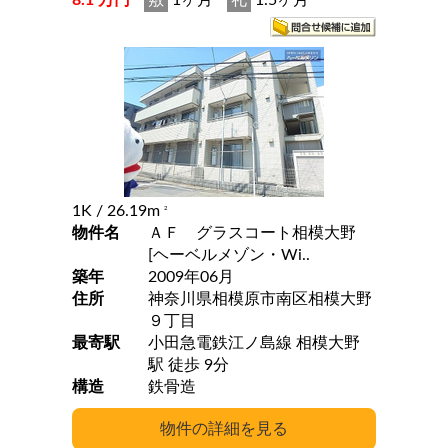
8.1 万円
敷
1ヶ月
礼
1.5ヶ月
1K
/ 26.19m
2
物件名
ＡＦ グラスコート相模大野
[ヘーベルメゾン・Wi..
築年
2009年06月
住所
神奈川県相模原市南区相模大野
９丁目
最寄駅
小田急電鉄江ノ島線 相模大野
駅 徒歩 9分
構造
鉄骨造