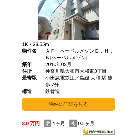
1K
/ 28.55m
2
物件名
ＡＦ ヘーベルメゾンＥ．Ｈ．
Ｋ[ヘーベルメゾン]
築年
2010年03月
住所
神奈川県大和市大和東3丁目
最寄駅
小田急電鉄江ノ島線 大和 駅 徒
歩 7分
構造
鉄骨造
8.0 万円
敷
1ヶ月
礼
0.5ヶ月