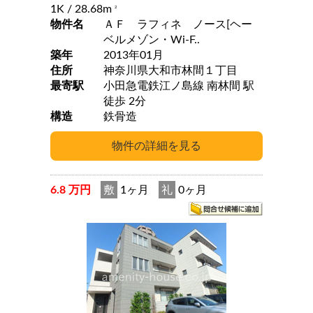
1K
/ 28.68m
2
物件名
ＡＦ ラフィネ ノース[ヘー
ベルメゾン・Wi-F..
築年
2013年01月
住所
神奈川県大和市林間１丁目
最寄駅
小田急電鉄江ノ島線 南林間 駅
徒歩 2分
構造
鉄骨造
6.8 万円
敷
1ヶ月
礼
0ヶ月