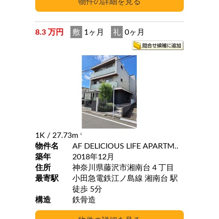
8.3 万円
敷
1ヶ月
礼
0ヶ月
1K
/ 27.73m
2
物件名
AF DELICIOUS LIFE APARTM..
築年
2018年12月
住所
神奈川県藤沢市湘南台４丁目
最寄駅
小田急電鉄江ノ島線 湘南台 駅
徒歩 5分
構造
鉄骨造