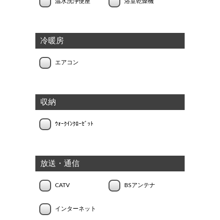
温水洗浄便座
浴室乾燥機
冷暖房
エアコン
収納
ｳｫｰｸｲﾝｸﾛｰｾﾞｯﾄ
放送・通信
CATV
BSアンテナ
インターネット