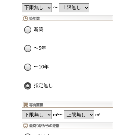
〜
新築
〜5年
〜10年
指定無し
m
〜
m
2
2