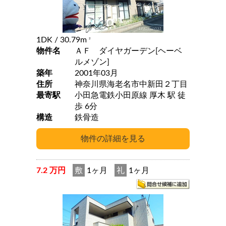
1DK
/ 30.79m
2
物件名
ＡＦ ダイヤガーデン[ヘーベ
ルメゾン]
築年
2001年03月
住所
神奈川県海老名市中新田２丁目
最寄駅
小田急電鉄小田原線 厚木 駅 徒
歩 6分
構造
鉄骨造
7.2 万円
敷
1ヶ月
礼
1ヶ月