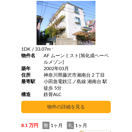
1DK
/ 33.07m
2
物件名
AF ムーンミスト[旭化成ヘーベ
ルメゾン]
築年
2002年03月
住所
神奈川県藤沢市湘南台２丁目
最寄駅
小田急電鉄江ノ島線 湘南台 駅
徒歩 5分
構造
鉄骨ALC
8.1 万円
敷
1ヶ月
礼
1ヶ月