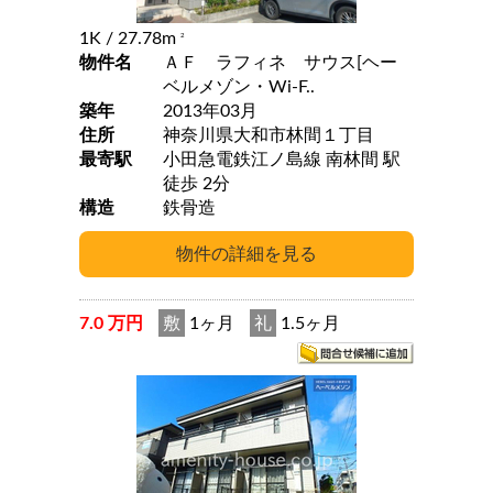
1K
/ 27.78m
2
物件名
ＡＦ ラフィネ サウス[ヘー
ベルメゾン・Wi-F..
築年
2013年03月
住所
神奈川県大和市林間１丁目
最寄駅
小田急電鉄江ノ島線 南林間 駅
徒歩 2分
構造
鉄骨造
7.0 万円
敷
1ヶ月
礼
1.5ヶ月