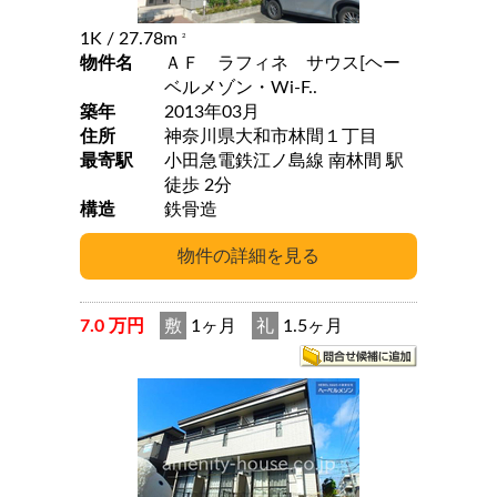
1K
/ 27.78m
2
物件名
ＡＦ ラフィネ サウス[ヘー
ベルメゾン・Wi-F..
築年
2013年03月
住所
神奈川県大和市林間１丁目
最寄駅
小田急電鉄江ノ島線 南林間 駅
徒歩 2分
構造
鉄骨造
7.0 万円
敷
1ヶ月
礼
1.5ヶ月