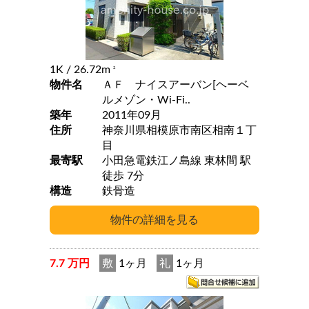
1K
/ 26.72m
2
物件名
ＡＦ ナイスアーバン[ヘーベ
ルメゾン・Wi-Fi..
築年
2011年09月
住所
神奈川県相模原市南区相南１丁
目
最寄駅
小田急電鉄江ノ島線 東林間 駅
徒歩 7分
構造
鉄骨造
7.7 万円
敷
1ヶ月
礼
1ヶ月