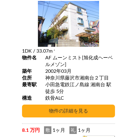
1DK
/ 33.07m
2
物件名
AF ムーンミスト[旭化成ヘーベ
ルメゾン]
築年
2002年03月
住所
神奈川県藤沢市湘南台２丁目
最寄駅
小田急電鉄江ノ島線 湘南台 駅
徒歩 5分
構造
鉄骨ALC
8.1 万円
敷
1ヶ月
礼
1ヶ月