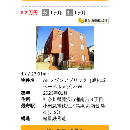
8.2 万円
敷
1ヶ月
礼
1ヶ月
1K
/ 27.01m
2
物件名
AF メゾンアブリック［旭化成
ヘーベルメゾン/W..
築年
2020年01月
住所
神奈川県藤沢市湘南台３丁目
最寄駅
小田急電鉄江ノ島線 湘南台 駅
徒歩 6分
構造
軽量鉄骨造