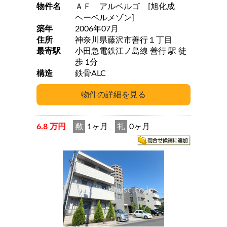
物件名
ＡＦ アルベルゴ [旭化成
ヘーベルメゾン]
築年
2006年07月
住所
神奈川県藤沢市善行１丁目
最寄駅
小田急電鉄江ノ島線 善行 駅 徒
歩 1分
構造
鉄骨ALC
6.8 万円
敷
1ヶ月
礼
0ヶ月