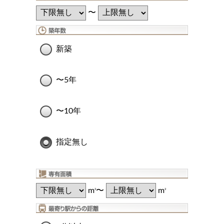
〜
新築
〜5年
〜10年
指定無し
m
〜
m
2
2