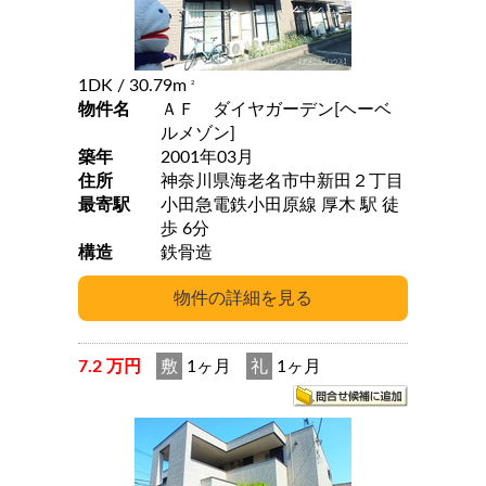
1DK
/ 30.79m
2
物件名
ＡＦ ダイヤガーデン[ヘーベ
ルメゾン]
築年
2001年03月
住所
神奈川県海老名市中新田２丁目
最寄駅
小田急電鉄小田原線 厚木 駅 徒
歩 6分
構造
鉄骨造
7.2 万円
敷
1ヶ月
礼
1ヶ月