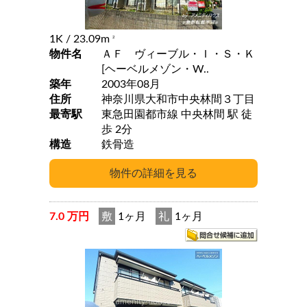
1K
/ 23.09m
2
物件名
ＡＦ ヴィーブル・Ｉ・Ｓ・Ｋ
[ヘーベルメゾン・W..
築年
2003年08月
住所
神奈川県大和市中央林間３丁目
最寄駅
東急田園都市線 中央林間 駅 徒
歩 2分
構造
鉄骨造
7.0 万円
敷
1ヶ月
礼
1ヶ月