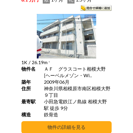
8.1 万円
敷
1ヶ月
礼
1.5ヶ月
1K
/ 26.19m
2
物件名
ＡＦ グラスコート相模大野
[ヘーベルメゾン・Wi..
築年
2009年06月
住所
神奈川県相模原市南区相模大野
９丁目
最寄駅
小田急電鉄江ノ島線 相模大野
駅 徒歩 9分
構造
鉄骨造