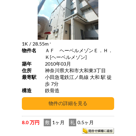
1K
/ 28.55m
2
物件名
ＡＦ ヘーベルメゾンＥ．Ｈ．
Ｋ[ヘーベルメゾン]
築年
2010年03月
住所
神奈川県大和市大和東3丁目
最寄駅
小田急電鉄江ノ島線 大和 駅 徒
歩 7分
構造
鉄骨造
8.0 万円
敷
1ヶ月
礼
0.5ヶ月