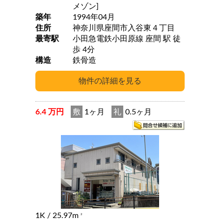
メゾン]
築年
1994年04月
住所
神奈川県座間市入谷東４丁目
最寄駅
小田急電鉄小田原線 座間 駅 徒
歩 4分
構造
鉄骨造
6.4 万円
敷
1ヶ月
礼
0.5ヶ月
1K
/ 25.97m
2