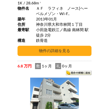
1K
/ 28.68m
2
物件名
ＡＦ ラフィネ ノース[ヘー
ベルメゾン・Wi-F..
築年
2013年01月
住所
神奈川県大和市林間１丁目
最寄駅
小田急電鉄江ノ島線 南林間 駅
徒歩 2分
構造
鉄骨造
6.8 万円
敷
1ヶ月
礼
0ヶ月