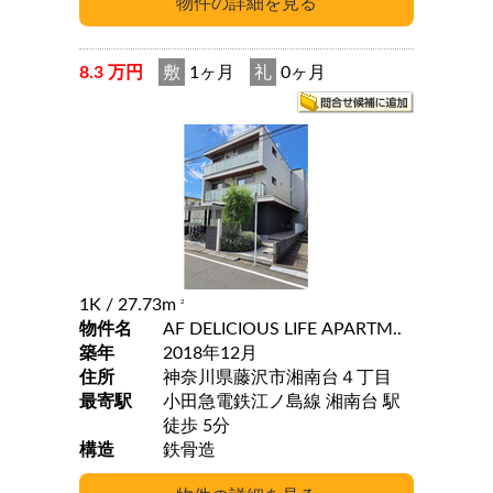
8.3 万円
敷
1ヶ月
礼
0ヶ月
1K
/ 27.73m
2
物件名
AF DELICIOUS LIFE APARTM..
築年
2018年12月
住所
神奈川県藤沢市湘南台４丁目
最寄駅
小田急電鉄江ノ島線 湘南台 駅
徒歩 5分
構造
鉄骨造