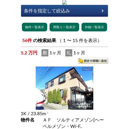
56件
の検索結果
（ 1 〜 15 件を表示）
5.2 万円
敷
1ヶ月
礼
1ヶ月
1K
/ 23.85m
2
物件名
ＡＦ ソルティアメゾン[ヘー
ベルメゾン・Wi-F..