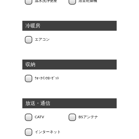
温水洗浄便座
浴室乾燥機
冷暖房
エアコン
収納
ｳｫｰｸｲﾝｸﾛｰｾﾞｯﾄ
放送・通信
CATV
BSアンテナ
インターネット