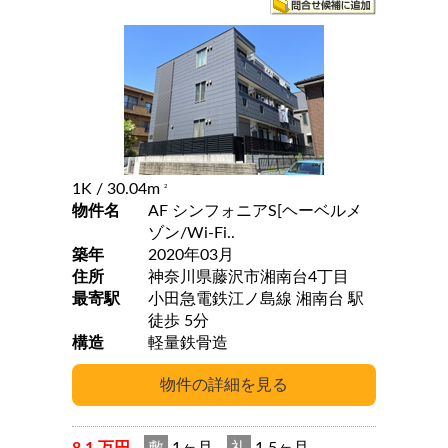
1K
/ 30.04m
2
物件名
AF シンフォニアS[ヘーベルメ
ゾン/Wi-Fi..
築年
2020年03月
住所
神奈川県藤沢市湘南台4丁目
最寄駅
小田急電鉄江ノ島線 湘南台 駅
徒歩 5分
構造
軽量鉄骨造