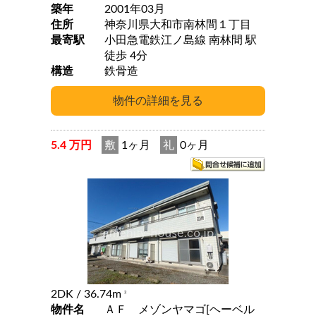
築年
2001年03月
住所
神奈川県大和市南林間１丁目
最寄駅
小田急電鉄江ノ島線 南林間 駅
徒歩 4分
構造
鉄骨造
5.4 万円
敷
1ヶ月
礼
0ヶ月
2DK
/ 36.74m
2
物件名
ＡＦ メゾンヤマゴ[ヘーベル