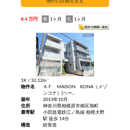
8.4 万円
敷
1ヶ月
礼
1ヶ月
1K
/ 32.12m
2
物件名
ＡＦ MAISON KONA（メゾ
ンコナ）[ヘー..
築年
2013年10月
住所
神奈川県相模原市南区旭町
最寄駅
小田急電鉄江ノ島線 相模大野
駅 徒歩 14分
構造
鉄骨造