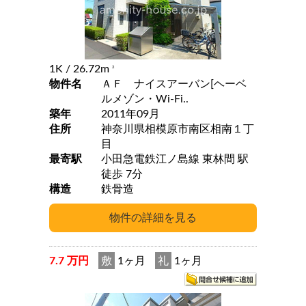
1K
/ 26.72m
2
物件名
ＡＦ ナイスアーバン[ヘーベ
ルメゾン・Wi-Fi..
築年
2011年09月
住所
神奈川県相模原市南区相南１丁
目
最寄駅
小田急電鉄江ノ島線 東林間 駅
徒歩 7分
構造
鉄骨造
7.7 万円
敷
1ヶ月
礼
1ヶ月