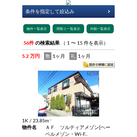
56件
の検索結果
（ 1 〜 15 件を表示）
5.2 万円
敷
1ヶ月
礼
1ヶ月
1K
/ 23.85m
2
物件名
ＡＦ ソルティアメゾン[ヘー
ベルメゾン・Wi-F..