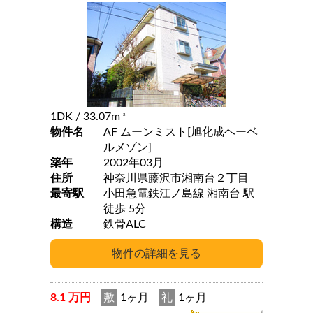
1DK
/ 33.07m
2
物件名
AF ムーンミスト[旭化成ヘーベ
ルメゾン]
築年
2002年03月
住所
神奈川県藤沢市湘南台２丁目
最寄駅
小田急電鉄江ノ島線 湘南台 駅
徒歩 5分
構造
鉄骨ALC
8.1 万円
敷
1ヶ月
礼
1ヶ月