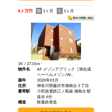
8.2 万円
敷
1ヶ月
礼
1ヶ月
1K
/ 27.01m
2
物件名
AF メゾンアブリック［旭化成
ヘーベルメゾン/W..
築年
2020年01月
住所
神奈川県藤沢市湘南台３丁目
最寄駅
小田急電鉄江ノ島線 湘南台 駅
徒歩 6分
構造
軽量鉄骨造