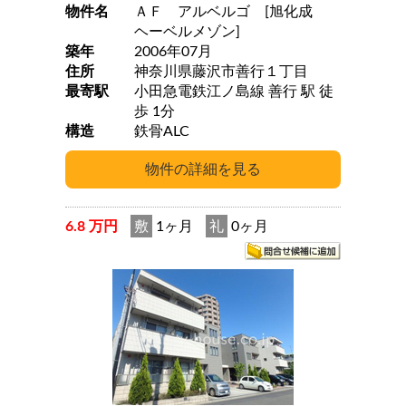
物件名
ＡＦ アルベルゴ [旭化成
ヘーベルメゾン]
築年
2006年07月
住所
神奈川県藤沢市善行１丁目
最寄駅
小田急電鉄江ノ島線 善行 駅 徒
歩 1分
構造
鉄骨ALC
6.8 万円
敷
1ヶ月
礼
0ヶ月