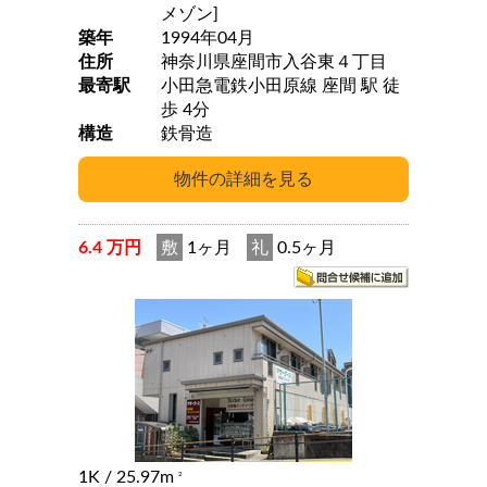
メゾン]
築年
1994年04月
住所
神奈川県座間市入谷東４丁目
最寄駅
小田急電鉄小田原線 座間 駅 徒
歩 4分
構造
鉄骨造
6.4 万円
敷
1ヶ月
礼
0.5ヶ月
1K
/ 25.97m
2