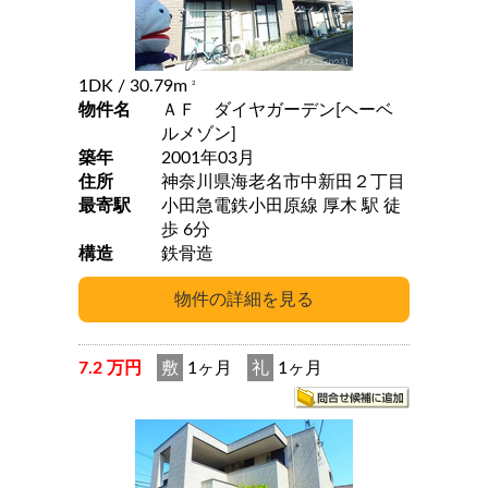
1DK
/ 30.79m
2
物件名
ＡＦ ダイヤガーデン[ヘーベ
ルメゾン]
築年
2001年03月
住所
神奈川県海老名市中新田２丁目
最寄駅
小田急電鉄小田原線 厚木 駅 徒
歩 6分
構造
鉄骨造
7.2 万円
敷
1ヶ月
礼
1ヶ月