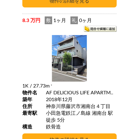
8.3 万円
敷
1ヶ月
礼
0ヶ月
1K
/ 27.73m
2
物件名
AF DELICIOUS LIFE APARTM..
築年
2018年12月
住所
神奈川県藤沢市湘南台４丁目
最寄駅
小田急電鉄江ノ島線 湘南台 駅
徒歩 5分
構造
鉄骨造