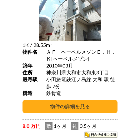
1K
/ 28.55m
2
物件名
ＡＦ ヘーベルメゾンＥ．Ｈ．
Ｋ[ヘーベルメゾン]
築年
2010年03月
住所
神奈川県大和市大和東3丁目
最寄駅
小田急電鉄江ノ島線 大和 駅 徒
歩 7分
構造
鉄骨造
8.0 万円
敷
1ヶ月
礼
0.5ヶ月