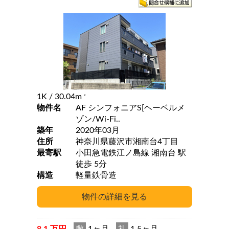
1K
/ 30.04m
2
物件名
AF シンフォニアS[ヘーベルメ
ゾン/Wi-Fi..
築年
2020年03月
住所
神奈川県藤沢市湘南台4丁目
最寄駅
小田急電鉄江ノ島線 湘南台 駅
徒歩 5分
構造
軽量鉄骨造