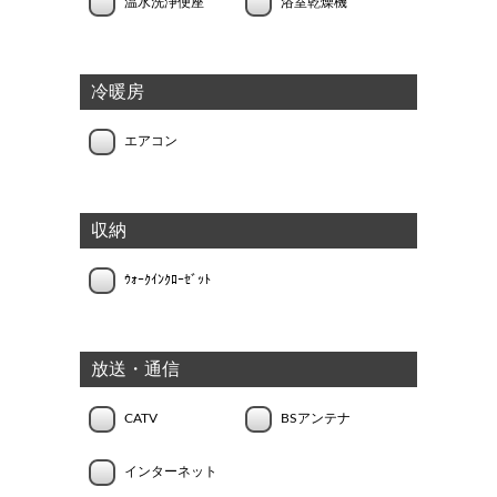
温水洗浄便座
浴室乾燥機
冷暖房
エアコン
収納
ｳｫｰｸｲﾝｸﾛｰｾﾞｯﾄ
放送・通信
CATV
BSアンテナ
インターネット