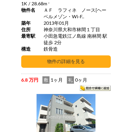
1K
/ 28.68m
2
物件名
ＡＦ ラフィネ ノース[ヘー
ベルメゾン・Wi-F..
築年
2013年01月
住所
神奈川県大和市林間１丁目
最寄駅
小田急電鉄江ノ島線 南林間 駅
徒歩 2分
構造
鉄骨造
6.8 万円
敷
1ヶ月
礼
0ヶ月