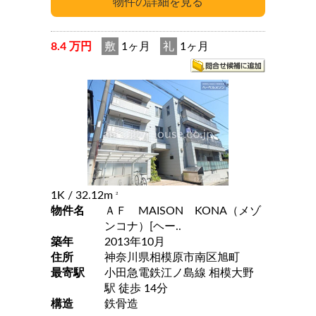
8.4 万円
敷
1ヶ月
礼
1ヶ月
1K
/ 32.12m
2
物件名
ＡＦ MAISON KONA（メゾ
ンコナ）[ヘー..
築年
2013年10月
住所
神奈川県相模原市南区旭町
最寄駅
小田急電鉄江ノ島線 相模大野
駅 徒歩 14分
構造
鉄骨造