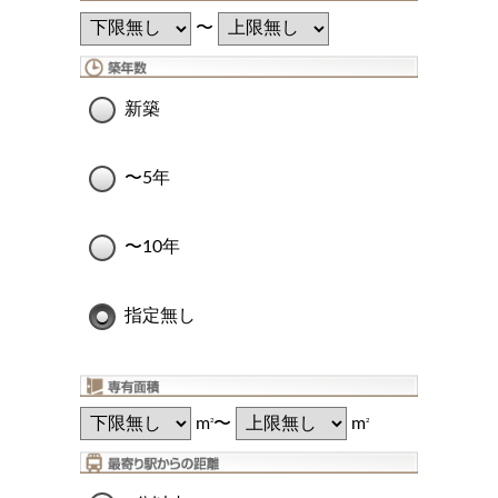
〜
新築
〜5年
〜10年
指定無し
m
〜
m
2
2