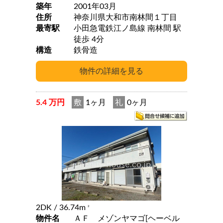
築年
2001年03月
住所
神奈川県大和市南林間１丁目
最寄駅
小田急電鉄江ノ島線 南林間 駅
徒歩 4分
構造
鉄骨造
5.4 万円
敷
1ヶ月
礼
0ヶ月
2DK
/ 36.74m
2
物件名
ＡＦ メゾンヤマゴ[ヘーベル