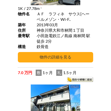
1K
/ 27.78m
2
物件名
ＡＦ ラフィネ サウス[ヘー
ベルメゾン・Wi-F..
築年
2013年03月
住所
神奈川県大和市林間１丁目
最寄駅
小田急電鉄江ノ島線 南林間 駅
徒歩 2分
構造
鉄骨造
7.0 万円
敷
1ヶ月
礼
1.5ヶ月