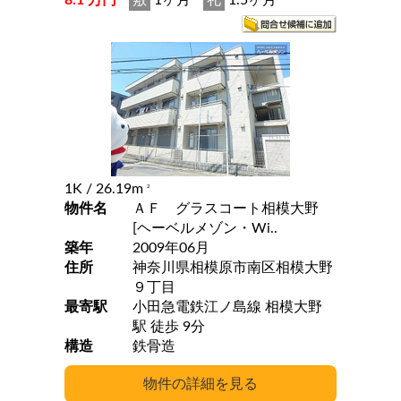
8.1 万円
敷
1ヶ月
礼
1.5ヶ月
1K
/ 26.19m
2
物件名
ＡＦ グラスコート相模大野
[ヘーベルメゾン・Wi..
築年
2009年06月
住所
神奈川県相模原市南区相模大野
９丁目
最寄駅
小田急電鉄江ノ島線 相模大野
駅 徒歩 9分
構造
鉄骨造