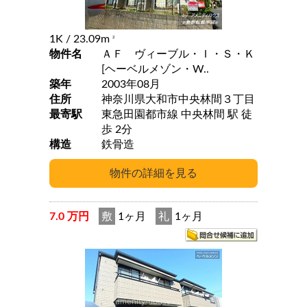
1K
/ 23.09m
2
物件名
ＡＦ ヴィーブル・Ｉ・Ｓ・Ｋ
[ヘーベルメゾン・W..
築年
2003年08月
住所
神奈川県大和市中央林間３丁目
最寄駅
東急田園都市線 中央林間 駅 徒
歩 2分
構造
鉄骨造
7.0 万円
敷
1ヶ月
礼
1ヶ月