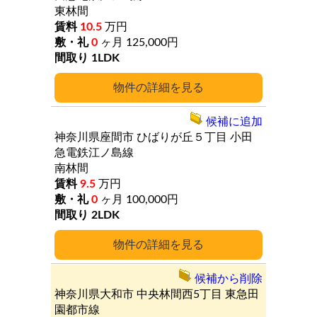
東林間
10.5
万円
0
ヶ月
125,000円
1LDK
詳細
候補に追加
神奈川県座間市
ひばりが丘５丁目
小田
急電鉄江ノ島線
南林間
9.5
万円
0
ヶ月
100,000円
2LDK
詳細
候補から削除
神奈川県大和市
中央林間西5丁目
東急田
園都市線