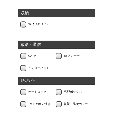
収納
ｳｫｰｸｲﾝｸﾛｰｾﾞｯﾄ
放送・通信
CATV
BSアンテナ
インターネット
ｾｷｭﾘﾃｨｰ
オートロック
宅配ボックス
TVドアホン付き
監視・防犯カメラ