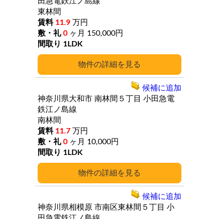
田急電鉄江ノ島線
東林間
11.9
万円
0
ヶ月
150,000円
1LDK
詳細
候補に追加
神奈川県大和市
南林間５丁目
小田急電
鉄江ノ島線
南林間
11.7
万円
0
ヶ月
10,000円
1LDK
詳細
候補に追加
神奈川県相模原
市南区東林間５丁目
小
田急電鉄江ノ島線