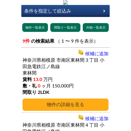
9件
の検索結果
（ 1 〜 9 件を表示）
候補に追加
神奈川県相模原
市南区東林間３丁目
小
田急電鉄江ノ島線
東林間
13.0
万円
0
ヶ月
150,000円
2LDK
詳細
候補に追加
神奈川県相模原
市南区東林間４丁目
小