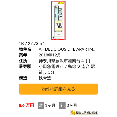
1K
/ 27.73m
2
物件名
AF DELICIOUS LIFE APARTM..
築年
2018年12月
住所
神奈川県藤沢市湘南台４丁目
最寄駅
小田急電鉄江ノ島線 湘南台 駅
徒歩 5分
構造
鉄骨造
8.6 万円
敷
1ヶ月
礼
0ヶ月