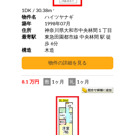
1DK
/ 30.38m
2
物件名
ハイツヤナギ
築年
1998年07月
住所
神奈川県大和市中央林間１丁目
最寄駅
東急田園都市線 中央林間 駅 徒
歩 6分
構造
木造
8.1 万円
敷
1ヶ月
礼
1ヶ月