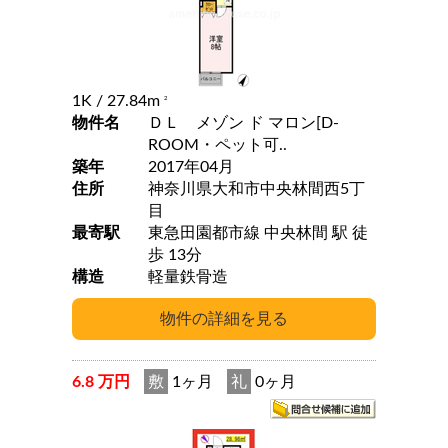
1K
/ 27.84m
2
物件名
ＤＬ メゾン ド マロン[D-
ROOM・ペット可..
築年
2017年04月
住所
神奈川県大和市中央林間西5丁
目
最寄駅
東急田園都市線 中央林間 駅 徒
歩 13分
構造
軽量鉄骨造
6.8 万円
敷
1ヶ月
礼
0ヶ月