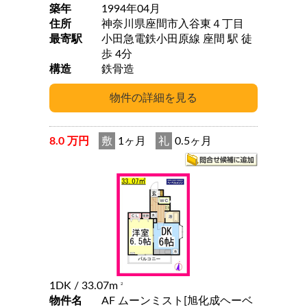
築年
1994年04月
住所
神奈川県座間市入谷東４丁目
最寄駅
小田急電鉄小田原線 座間 駅 徒
歩 4分
構造
鉄骨造
8.0 万円
敷
1ヶ月
礼
0.5ヶ月
1DK
/ 33.07m
2
物件名
AF ムーンミスト[旭化成ヘーベ