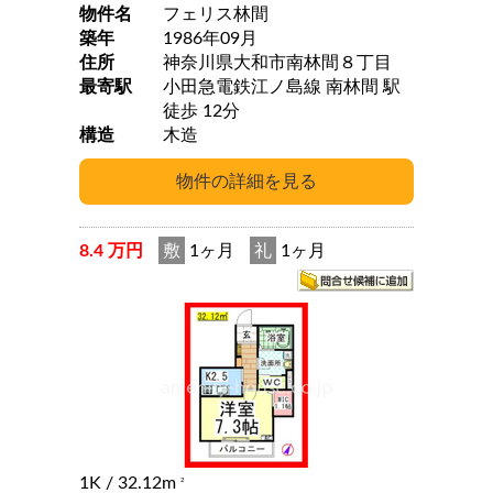
物件名
フェリス林間
築年
1986年09月
住所
神奈川県大和市南林間８丁目
最寄駅
小田急電鉄江ノ島線 南林間 駅
徒歩 12分
構造
木造
8.4 万円
敷
1ヶ月
礼
1ヶ月
1K
/ 32.12m
2