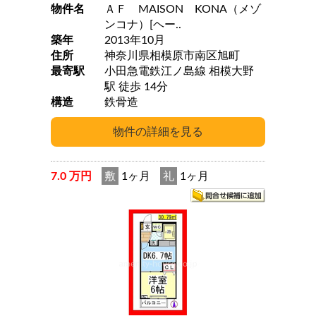
物件名
ＡＦ MAISON KONA（メゾ
ンコナ）[ヘー..
築年
2013年10月
住所
神奈川県相模原市南区旭町
最寄駅
小田急電鉄江ノ島線 相模大野
駅 徒歩 14分
構造
鉄骨造
7.0 万円
敷
1ヶ月
礼
1ヶ月