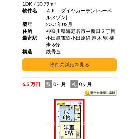
1DK
/ 30.79m
2
物件名
ＡＦ ダイヤガーデン[ヘーベ
ルメゾン]
築年
2001年03月
住所
神奈川県海老名市中新田２丁目
最寄駅
小田急電鉄小田原線 厚木 駅 徒
歩 6分
構造
鉄骨造
6.5 万円
敷
0ヶ月
礼
0ヶ月