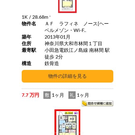
1K
/ 28.68m
2
物件名
ＡＦ ラフィネ ノース[ヘー
ベルメゾン・Wi-F..
築年
2013年01月
住所
神奈川県大和市林間１丁目
最寄駅
小田急電鉄江ノ島線 南林間 駅
徒歩 2分
構造
鉄骨造
7.7 万円
敷
1ヶ月
礼
1ヶ月