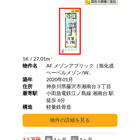
1K
/ 27.01m
2
物件名
AF メゾンアブリック［旭化成
ヘーベルメゾン/W..
築年
2020年01月
住所
神奈川県藤沢市湘南台３丁目
最寄駅
小田急電鉄江ノ島線 湘南台 駅
徒歩 6分
構造
軽量鉄骨造