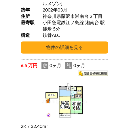
ルメゾン]
築年
2002年03月
住所
神奈川県藤沢市湘南台２丁目
最寄駅
小田急電鉄江ノ島線 湘南台 駅
徒歩 5分
構造
鉄骨ALC
6.5 万円
敷
0ヶ月
礼
0ヶ月
2K
/ 32.40m
2