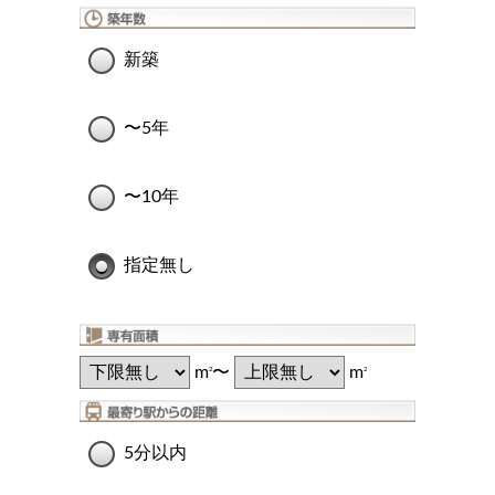
新築
〜5年
〜10年
指定無し
m
〜
m
2
2
5分以内