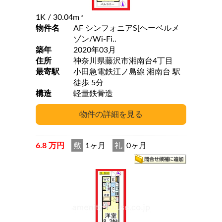
1K
/ 30.04m
2
物件名
AF シンフォニアS[ヘーベルメ
ゾン/Wi-Fi..
築年
2020年03月
住所
神奈川県藤沢市湘南台4丁目
最寄駅
小田急電鉄江ノ島線 湘南台 駅
徒歩 5分
構造
軽量鉄骨造
6.8 万円
敷
1ヶ月
礼
0ヶ月