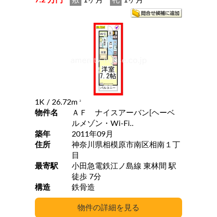
7.2 万円
敷
1ヶ月
礼
1ヶ月
1K
/ 26.72m
2
物件名
ＡＦ ナイスアーバン[ヘーベ
ルメゾン・Wi-Fi..
築年
2011年09月
住所
神奈川県相模原市南区相南１丁
目
最寄駅
小田急電鉄江ノ島線 東林間 駅
徒歩 7分
構造
鉄骨造