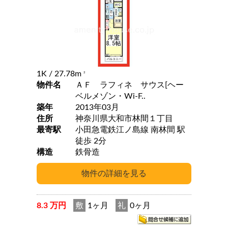
1K
/ 27.78m
2
物件名
ＡＦ ラフィネ サウス[ヘー
ベルメゾン・Wi-F..
築年
2013年03月
住所
神奈川県大和市林間１丁目
最寄駅
小田急電鉄江ノ島線 南林間 駅
徒歩 2分
構造
鉄骨造
8.3 万円
敷
1ヶ月
礼
0ヶ月