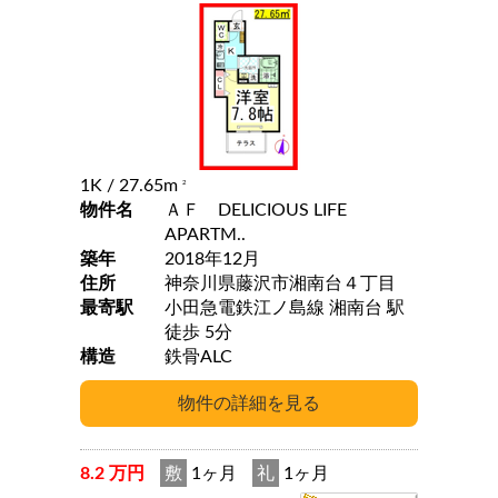
1K
/ 27.65m
2
物件名
ＡＦ DELICIOUS LIFE
APARTM..
築年
2018年12月
住所
神奈川県藤沢市湘南台４丁目
最寄駅
小田急電鉄江ノ島線 湘南台 駅
徒歩 5分
構造
鉄骨ALC
8.2 万円
敷
1ヶ月
礼
1ヶ月