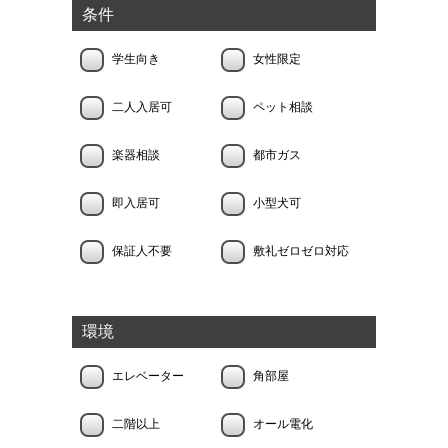
条件
学生向き
女性限定
二人入居可
ペット相談
楽器相談
都市ガス
即入居可
小型犬可
保証人不要
敷礼ゼロゼロ対応
環境
エレベーター
角部屋
二階以上
オール電化