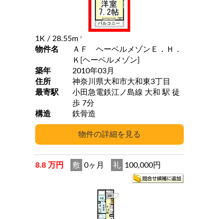
1K
/ 28.55m
2
物件名
ＡＦ ヘーベルメゾンＥ．Ｈ．
Ｋ[ヘーベルメゾン]
築年
2010年03月
住所
神奈川県大和市大和東3丁目
最寄駅
小田急電鉄江ノ島線 大和 駅 徒
歩 7分
構造
鉄骨造
8.8 万円
敷
0ヶ月
礼
100,000円