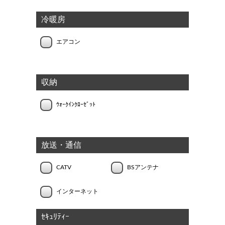
冷暖房
エアコン
収納
ｳｫｰｸｲﾝｸﾛｰｾﾞｯﾄ
放送・通信
CATV
BSアンテナ
インターネット
ｾｷｭﾘﾃｨｰ