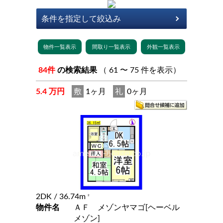
84件
の検索結果
（ 61 〜 75 件を表示）
5.4 万円
敷
1ヶ月
礼
0ヶ月
2DK
/ 36.74m
2
物件名
ＡＦ メゾンヤマゴ[ヘーベル
メゾン]