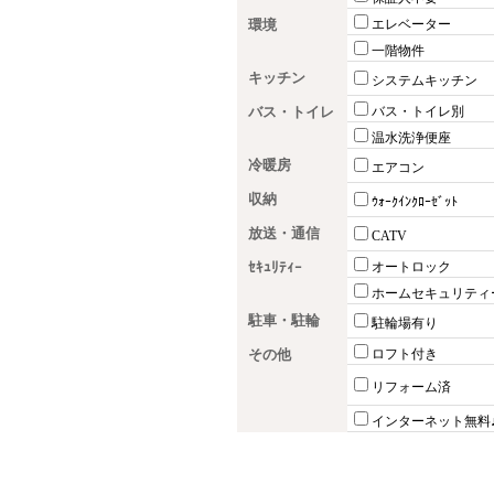
環境
エレベーター
一階物件
キッチン
システムキッチン
バス・トイレ
バス・トイレ別
温水洗浄便座
冷暖房
エアコン
収納
ｳｫｰｸｲﾝｸﾛｰｾﾞｯﾄ
放送・通信
CATV
ｾｷｭﾘﾃｨｰ
オートロック
ホームセキュリティ
駐車・駐輪
駐輪場有り
その他
ロフト付き
リフォーム済
インターネット無料