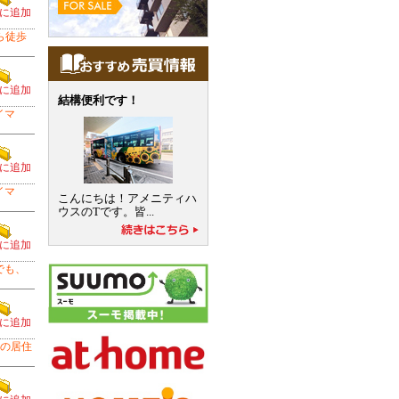
に追加
ら徒歩
に追加
結構便利です！
イマ
に追加
イマ
こんにちは！アメニティハ
ウスのTです。皆...
に追加
でも、
に追加
の居住