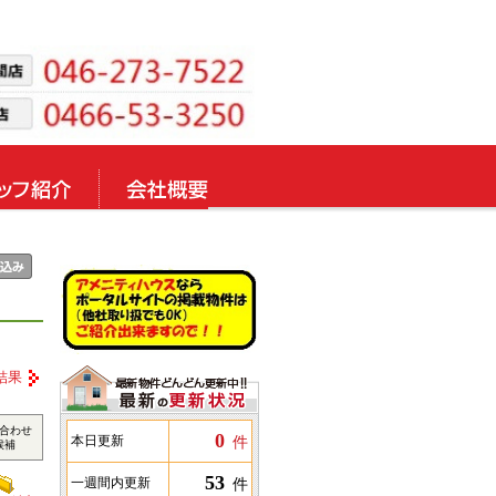
結果
合わせ
0
件
本日更新
候補
53
件
一週間内更新