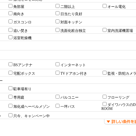
角部屋
二階以上
オール電化
南向き
日当たり良好
ガスコンロ
対面キッチン
追い焚き
洗面化粧台独立
室内洗濯機置場
浴室乾燥機
BSアンテナ
インターネット
宅配ボックス
TVドアホン付き
監視・防犯カメ
ー
駐車場有り
専用庭
バルコニー
フローリング
ダイワハウスのD
旭化成ヘーベルメゾン
一坪バス
ROOM
♪
只今、キャンペーン中