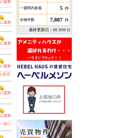
に追加
5
件
一週間内新着
7,887
件
全物件数
に追加
最終更新日：
08
06
月
日
に追加
に追加
ち家賃
に追加
に追加
一緒に