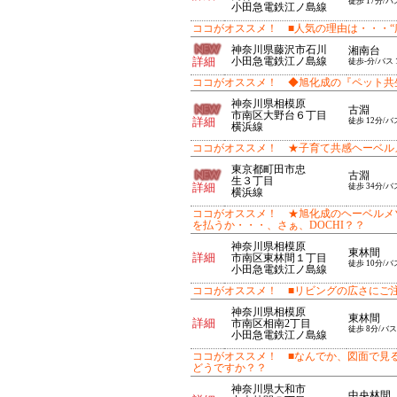
徒歩 17分/バ
小田急電鉄江ノ島線
ココがオススメ！ ■人気の理由は・・・“
神奈川県藤沢市石川
湘南台
詳細
小田急電鉄江ノ島線
徒歩-分/バス 
ココがオススメ！ ◆旭化成の『ペット共
神奈川県相模原
古淵
市南区大野台６丁目
詳細
徒歩 12分/バ
横浜線
ココがオススメ！ ★子育て共感ヘーベル
東京都町田市忠
古淵
生３丁目
詳細
徒歩 34分/バ
横浜線
ココがオススメ！ ★旭化成のヘーベルメゾ
を払うか・・・、さぁ、DOCHI？？
神奈川県相模原
東林間
詳細
市南区東林間１丁目
徒歩 10分/バ
小田急電鉄江ノ島線
ココがオススメ！ ■リビングの広さにご
神奈川県相模原
東林間
詳細
市南区相南2丁目
徒歩 8分/バス
小田急電鉄江ノ島線
ココがオススメ！ ■なんでか、図面で見
どうですか？？
神奈川県大和市
中央林間