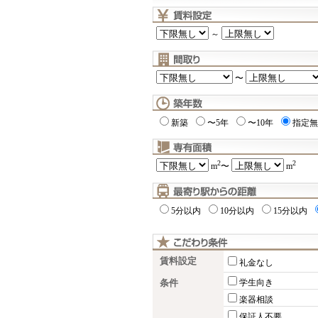
～
〜
新築
〜5年
〜10年
指定無
2
2
m
〜
m
5分以内
10分以内
15分以内
賃料設定
礼金なし
条件
学生向き
楽器相談
保証人不要