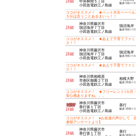
詳細
中央林間５丁目
徒歩 5分/バス
小田急電鉄江ノ島線
ココがオススメ！ ★ペット共生ヘーベル
５分は言うことあるまいっ！！
神奈川県藤沢市
鵠沼海岸
詳細
鵠沼海岸７丁目
徒歩 8分/バス
小田急電鉄江ノ島線
ココがオススメ！ ★あえて子育てファミ
ス！！
神奈川県藤沢市
鵠沼海岸
詳細
鵠沼海岸７丁目
徒歩 8分/バス
小田急電鉄江ノ島線
ココがオススメ！ ★あえて子育てファミ
ス！！
神奈川県相模原
相模大野
詳細
市南区御園２丁目
徒歩 20分/バ
小田急電鉄江ノ島線
ココがオススメ！ ★フリーレント1カ月
安心感ありますね。。。
神奈川県藤沢市
善行
善行坂１丁目
詳細
徒歩 10分/バ
小田急電鉄江ノ島線
ココがオススメ！ ●お友達の声がして 
者様アンケートより】
神奈川県藤沢市
善行
詳細
善行坂１丁目
徒歩 10分/バ