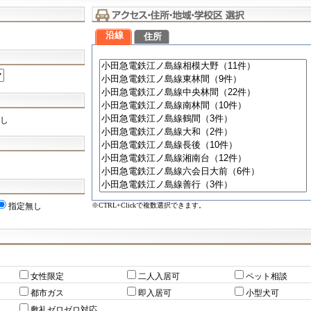
沿線
住所
し
※CTRL+Clickで複数選択できます。
指定無し
女性限定
二人入居可
ペット相談
都市ガス
即入居可
小型犬可
敷礼ゼロゼロ対応