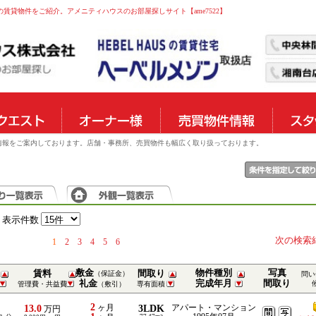
の賃貸物件をご紹介。アメニティハウスのお部屋探しサイト【ame7522】
物件情報をご案内しております。店舗・事務所、売買物件も幅広く取り扱っております。
表示件数
次の検索
1
2
3
4
5
6
敷金
物件種別
写真
賃料
間取り
（保証金）
問い
礼金
完成年月
間取り
管理費・共益費
（敷引）
専有面積
2
13.0
ヶ月
3LDK
アパート・マンション
万円