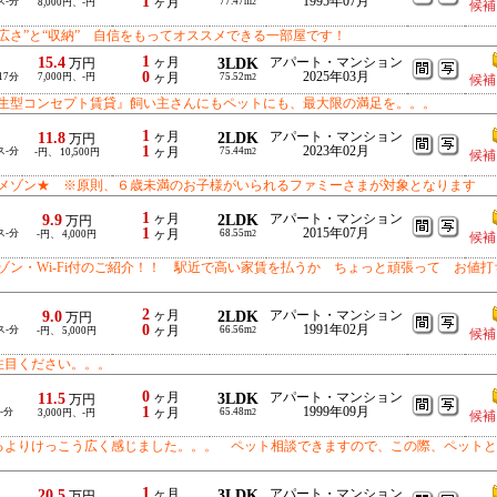
1
1995年07月
ス-分
ヶ月
77.47m
8,000円、-円
2
候補
広さ”と“収納” 自信をもってオススメできる一部屋です！
1
15.4
ヶ月
3LDK
アパート・マンション
万円
0
2025年03月
17分
7,000円、-円
ヶ月
75.52m
2
候補
生型コンセプト賃貸』飼い主さんにもペットにも、最大限の満足を。。。
1
11.8
ヶ月
2LDK
アパート・マンション
万円
1
2023年02月
ス-分
ヶ月
75.44m
-円、 10,500円
2
候補
メゾン★ ※原則、６歳未満のお子様がいられるファミーさまが対象となります
1
9.9
ヶ月
2LDK
アパート・マンション
万円
1
2015年07月
ス-分
ヶ月
68.55m
-円、 4,000円
2
候補
ン・Wi-Fi付のご紹介！！ 駅近で高い家賃を払うか ちょっと頑張って お値打
2
9.0
ヶ月
2LDK
アパート・マンション
万円
0
1991年02月
ス-分
ヶ月
66.56m
-円、 5,000円
2
候補
注目ください。。。
0
11.5
ヶ月
3LDK
アパート・マンション
万円
1
1999年09月
-分
ヶ月
65.48m
3,000円、-円
2
候補
るよりけっこう広く感じました。。。 ペット相談できますので、この際、ペットと
1
20.5
ヶ月
3LDK
アパート・マンション
万円