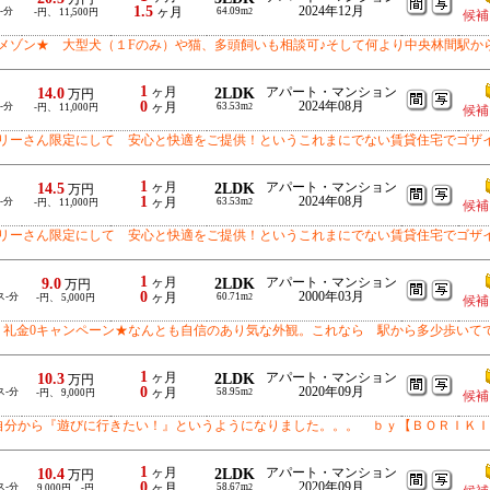
1.5
2024年12月
-分
ヶ月
64.09m
-円、 11,500円
2
候補
メゾン★ 大型犬（１Fのみ）や猫、多頭飼いも相談可♪そして何より中央林間駅か
1
14.0
ヶ月
2LDK
アパート・マンション
万円
0
2024年08月
-分
ヶ月
63.53m
-円、 11,000円
2
候補
リーさん限定にして 安心と快適をご提供！というこれまにでない賃貸住宅でゴザ
1
14.5
ヶ月
2LDK
アパート・マンション
万円
1
2024年08月
-分
ヶ月
63.53m
-円、 11,000円
2
候補
リーさん限定にして 安心と快適をご提供！というこれまにでない賃貸住宅でゴザ
1
9.0
ヶ月
2LDK
アパート・マンション
万円
0
2000年03月
ス-分
ヶ月
60.71m
-円、 5,000円
2
候補
・礼金0キャンペーン★なんとも自信のあり気な外観。これなら 駅から多少歩いて
1
10.3
ヶ月
2LDK
アパート・マンション
万円
0
2020年09月
ス-分
ヶ月
58.95m
-円、 9,000円
2
候補
自分から『遊びに行きたい！』というようになりました。。。 ｂｙ【ＢＯＲＩＫＩ
1
10.4
ヶ月
2LDK
アパート・マンション
万円
0
2020年09月
ス-分
ヶ月
58.67m
9,000円、-円
2