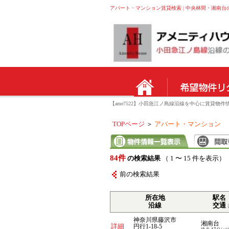
アパート・マンション賃貸検索 | 中央林間・湘南台
【ame7522】小田急江ノ島線沿線を中心に賃貸
TOPページ
＞
アパート・マンション
84件
の検索結果
（ 1 〜 15 件を表示）
前の検索結果
所在地
駅名
沿線
交通
神奈川県藤沢市
湘南台
詳細
円行1-18-5