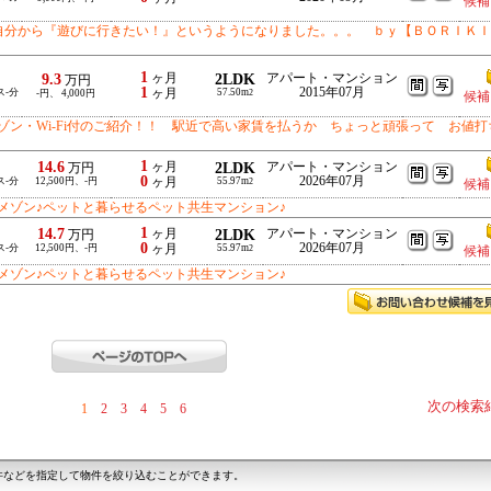
候補
自分から『遊びに行きたい！』というようになりました。。。 ｂｙ【ＢＯＲＩＫＩ
1
9.3
ヶ月
2LDK
アパート・マンション
万円
1
2015年07月
ス-分
ヶ月
57.50m
-円、 4,000円
2
候補
ン・Wi-Fi付のご紹介！！ 駅近で高い家賃を払うか ちょっと頑張って お値打
1
14.6
ヶ月
2LDK
アパート・マンション
万円
0
2026年07月
ス-分
12,500円、-円
ヶ月
55.97m
2
候補
メゾン♪ペットと暮らせるペット共生マンション♪
1
14.7
ヶ月
2LDK
アパート・マンション
万円
0
2026年07月
ス-分
12,500円、-円
ヶ月
55.97m
2
候補
メゾン♪ペットと暮らせるペット共生マンション♪
次の検索
1
2
3
4
5
6
件などを指定して物件を絞り込むことができます。