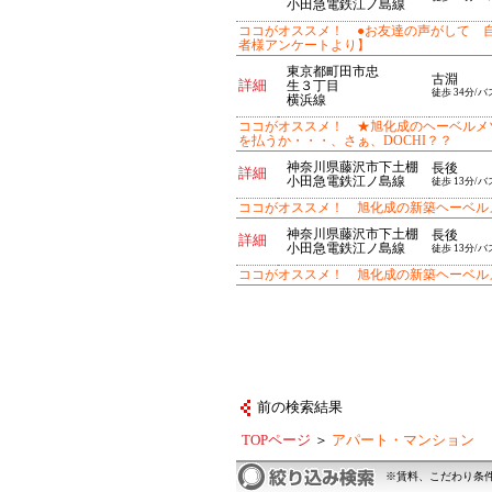
小田急電鉄江ノ島線
ココがオススメ！ ●お友達の声がして 
者様アンケートより】
東京都町田市忠
古淵
詳細
生３丁目
徒歩 34分/バ
横浜線
ココがオススメ！ ★旭化成のヘーベルメゾ
を払うか・・・、さぁ、DOCHI？？
神奈川県藤沢市下土棚
長後
詳細
小田急電鉄江ノ島線
徒歩 13分/バ
ココがオススメ！ 旭化成の新築ヘーベル
神奈川県藤沢市下土棚
長後
詳細
小田急電鉄江ノ島線
徒歩 13分/バ
ココがオススメ！ 旭化成の新築ヘーベル
前の検索結果
TOPページ
＞
アパート・マンション
※賃料、こだわり条