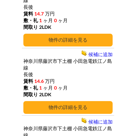
線
長後
14.7
万円
1
ヶ月
0
ヶ月
2LDK
詳細
候補に追加
神奈川県藤沢市下土棚
小田急電鉄江ノ島
線
長後
14.6
万円
1
ヶ月
0
ヶ月
2LDK
詳細
候補に追加
神奈川県藤沢市下土棚
小田急電鉄江ノ島
線