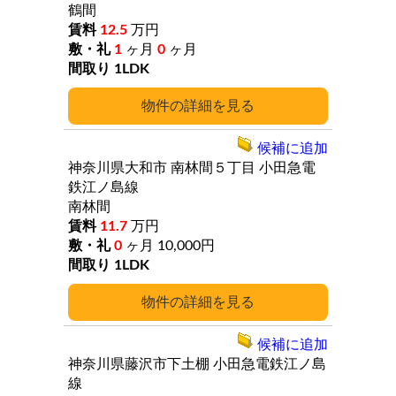
鶴間
12.5
万円
1
ヶ月
0
ヶ月
1LDK
詳細
候補に追加
神奈川県大和市
南林間５丁目
小田急電
鉄江ノ島線
南林間
11.7
万円
0
ヶ月
10,000円
1LDK
詳細
候補に追加
神奈川県藤沢市下土棚
小田急電鉄江ノ島
線