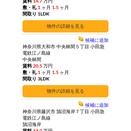
14.7
万円
1
ヶ月
1.5
ヶ月
1LDK
詳細
候補に追加
神奈川県大和市
中央林間５丁目
小田急
電鉄江ノ島線
中央林間
20.5
万円
1
ヶ月
1.5
ヶ月
3LDK
詳細
候補に追加
神奈川県藤沢市
鵠沼海岸７丁目
小田急
電鉄江ノ島線
鵠沼海岸