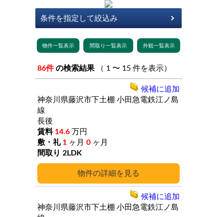
86件
の検索結果
（ 1 〜 15 件を表示）
候補に追加
神奈川県藤沢市下土棚
小田急電鉄江ノ島
線
長後
14.6
万円
1
ヶ月
0
ヶ月
2LDK
詳細
候補に追加
神奈川県藤沢市下土棚
小田急電鉄江ノ島