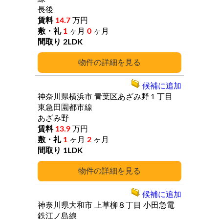
長後
14.7
万円
1
ヶ月
0
ヶ月
2LDK
詳細
候補に追加
神奈川県横浜市
青葉区あざみ野１丁目
東急田園都市線
あざみ野
13.9
万円
1
ヶ月
2
ヶ月
1LDK
詳細
候補に追加
神奈川県大和市
上草柳８丁目
小田急電
鉄江ノ島線