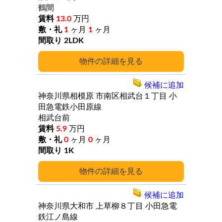
鶴間
13.0
万円
1
ヶ月
1
ヶ月
2LDK
詳細
候補に追加
神奈川県相模原
市南区相武台１丁目
小
田急電鉄小田原線
相武台前
5.9
万円
0
ヶ月
0
ヶ月
1K
詳細
候補に追加
神奈川県大和市
上草柳８丁目
小田急電
鉄江ノ島線