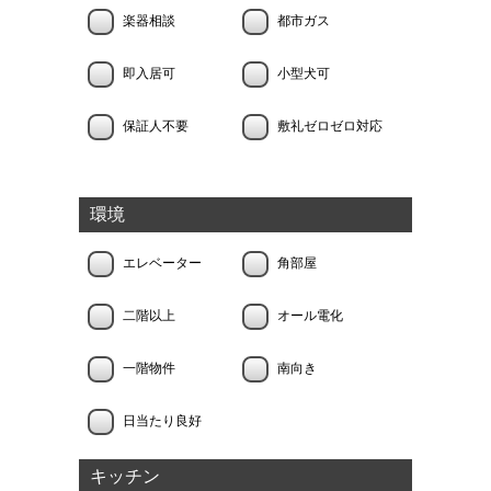
楽器相談
都市ガス
即入居可
小型犬可
保証人不要
敷礼ゼロゼロ対応
環境
エレベーター
角部屋
二階以上
オール電化
一階物件
南向き
日当たり良好
キッチン