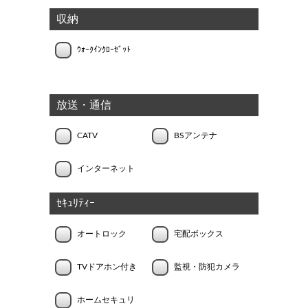
収納
ｳｫｰｸｲﾝｸﾛｰｾﾞｯﾄ
放送・通信
CATV
BSアンテナ
インターネット
ｾｷｭﾘﾃｨｰ
オートロック
宅配ボックス
TVドアホン付き
監視・防犯カメラ
ホームセキュリ