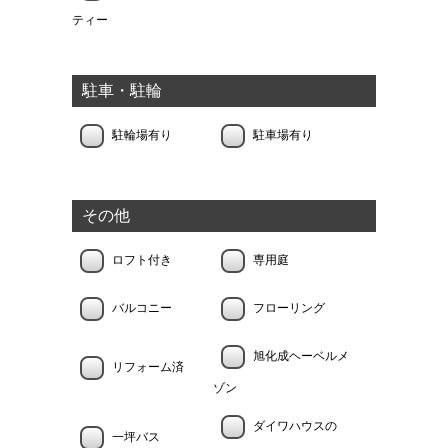
ティー
駐車・駐輪
駐輪場有り
駐車場有り
その他
ロフト付き
専用庭
バルコニー
フローリング
旭化成ヘーベルメ
リフォーム済
ゾン
ダイワハウスの
一坪バス