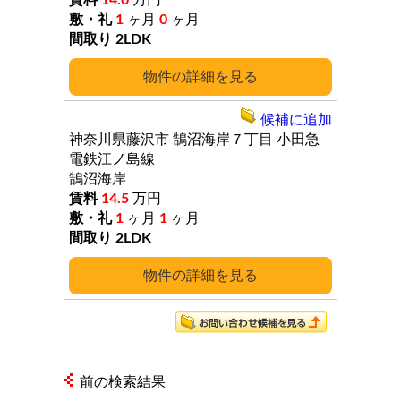
14.0
万円
1
ヶ月
0
ヶ月
2LDK
詳細
候補に追加
神奈川県藤沢市
鵠沼海岸７丁目
小田急
電鉄江ノ島線
鵠沼海岸
14.5
万円
1
ヶ月
1
ヶ月
2LDK
詳細
前の検索結果