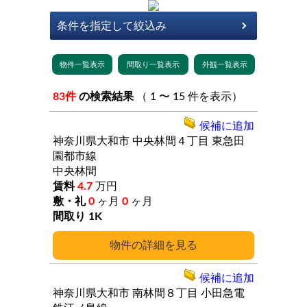
83件
の検索結果
（ 1 〜 15 件を表示）
候補に追加
神奈川県大和市
中央林間４丁目
東急田
園都市線
中央林間
4.7
万円
0
ヶ月
0
ヶ月
1K
詳細
候補に追加
神奈川県大和市
南林間８丁目
小田急電