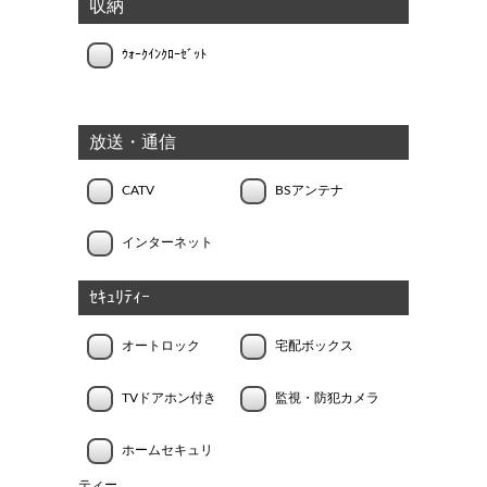
収納
ｳｫｰｸｲﾝｸﾛｰｾﾞｯﾄ
放送・通信
CATV
BSアンテナ
インターネット
ｾｷｭﾘﾃｨｰ
オートロック
宅配ボックス
TVドアホン付き
監視・防犯カメラ
ホームセキュリ
ティー