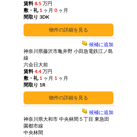
8.5
万円
1
ヶ月
0
ヶ月
3DK
詳細
候補に追加
神奈川県藤沢市亀井野
小田急電鉄江ノ島
線
六会日大前
4.4
万円
1
ヶ月
1
ヶ月
1R
詳細
候補に追加
神奈川県大和市
中央林間５丁目
東急田
園都市線
中央林間