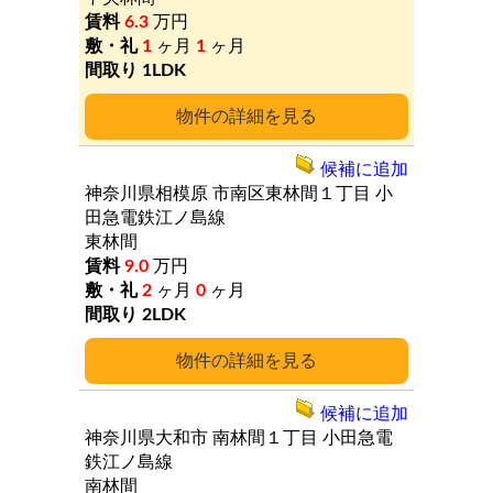
6.3
万円
1
ヶ月
1
ヶ月
1LDK
詳細
候補に追加
神奈川県相模原
市南区東林間１丁目
小
田急電鉄江ノ島線
東林間
9.0
万円
2
ヶ月
0
ヶ月
2LDK
詳細
候補に追加
神奈川県大和市
南林間１丁目
小田急電
鉄江ノ島線
南林間