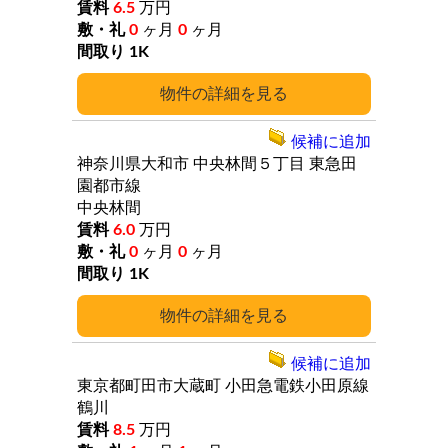
6.5
万円
0
ヶ月
0
ヶ月
1K
詳細
候補に追加
神奈川県大和市
中央林間５丁目
東急田
園都市線
中央林間
6.0
万円
0
ヶ月
0
ヶ月
1K
詳細
候補に追加
東京都町田市大蔵町
小田急電鉄小田原線
鶴川
8.5
万円