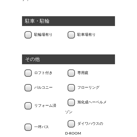
駐車・駐輪
駐輪場有り
駐車場有り
その他
ロフト付き
専用庭
バルコニー
フローリング
旭化成ヘーベルメ
リフォーム済
ゾン
ダイワハウスの
一坪バス
D-ROOM