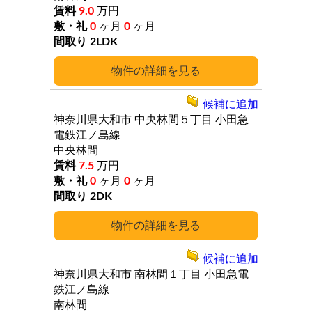
9.0
万円
0
ヶ月
0
ヶ月
2LDK
詳細
候補に追加
神奈川県大和市
中央林間５丁目
小田急
電鉄江ノ島線
中央林間
7.5
万円
0
ヶ月
0
ヶ月
2DK
詳細
候補に追加
神奈川県大和市
南林間１丁目
小田急電
鉄江ノ島線
南林間