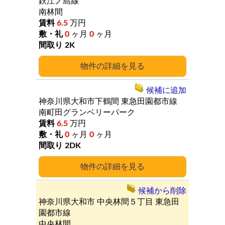
鉄江ノ島線
南林間
6.5
万円
0
ヶ月
0
ヶ月
2K
詳細
候補に追加
神奈川県大和市下鶴間
東急田園都市線
南町田グランベリーパーク
6.5
万円
0
ヶ月
0
ヶ月
2DK
詳細
候補から削除
神奈川県大和市
中央林間５丁目
東急田
園都市線
中央林間