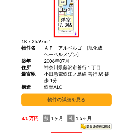
1K
/ 25.97m
2
物件名
ＡＦ アルベルゴ [旭化成
ヘーベルメゾン]
築年
2006年07月
住所
神奈川県藤沢市善行１丁目
最寄駅
小田急電鉄江ノ島線 善行 駅 徒
歩 1分
構造
鉄骨ALC
8.1 万円
敷
1ヶ月
礼
1.5ヶ月