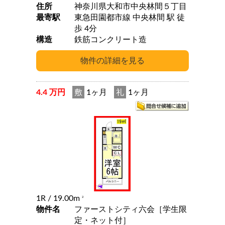
住所
神奈川県大和市中央林間５丁目
最寄駅
東急田園都市線 中央林間 駅 徒
歩 4分
構造
鉄筋コンクリート造
4.4 万円
敷
1ヶ月
礼
1ヶ月
1R
/ 19.00m
2
物件名
ファーストシティ六会［学生限
定・ネット付］