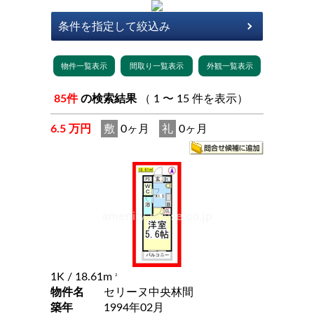
85件
の検索結果
（ 1 〜 15 件を表示）
6.5 万円
敷
0ヶ月
礼
0ヶ月
1K
/ 18.61m
2
物件名
セリーヌ中央林間
築年
1994年02月