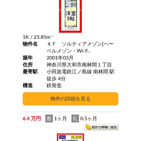
1K
/ 23.85m
2
物件名
ＡＦ ソルティアメゾン[ヘー
ベルメゾン・Wi-F..
築年
2001年03月
住所
神奈川県大和市南林間１丁目
最寄駅
小田急電鉄江ノ島線 南林間 駅
徒歩 4分
構造
鉄骨造
6.4 万円
敷
1ヶ月
礼
0.5ヶ月