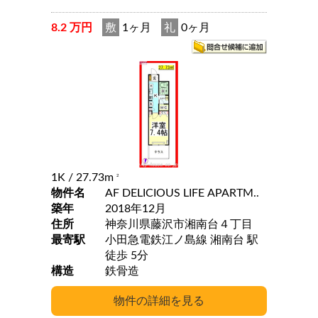
8.2 万円
敷
1ヶ月
礼
0ヶ月
1K
/ 27.73m
2
物件名
AF DELICIOUS LIFE APARTM..
築年
2018年12月
住所
神奈川県藤沢市湘南台４丁目
最寄駅
小田急電鉄江ノ島線 湘南台 駅
徒歩 5分
構造
鉄骨造