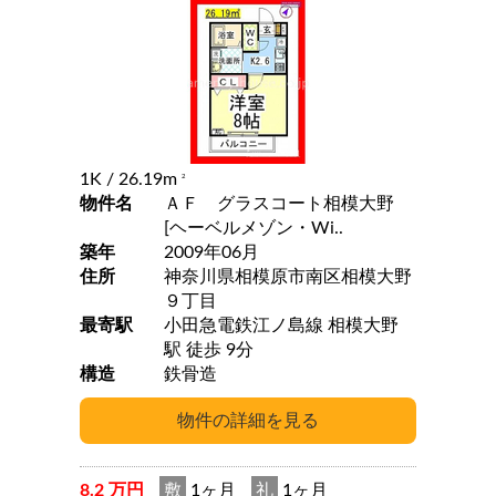
1K
/ 26.19m
2
物件名
ＡＦ グラスコート相模大野
[ヘーベルメゾン・Wi..
築年
2009年06月
住所
神奈川県相模原市南区相模大野
９丁目
最寄駅
小田急電鉄江ノ島線 相模大野
駅 徒歩 9分
構造
鉄骨造
8.2 万円
敷
1ヶ月
礼
1ヶ月