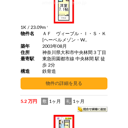
1K
/ 23.09m
2
物件名
ＡＦ ヴィーブル・Ｉ・Ｓ・Ｋ
[ヘーベルメゾン・W..
築年
2003年08月
住所
神奈川県大和市中央林間３丁目
最寄駅
東急田園都市線 中央林間 駅 徒
歩 2分
構造
鉄骨造
5.2 万円
敷
1ヶ月
礼
1ヶ月