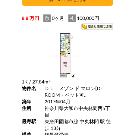
8.8 万円
敷
0ヶ月
礼
100,000円
1K
/ 27.84m
2
物件名
ＤＬ メゾン ド マロン[D-
ROOM・ペット可..
築年
2017年04月
住所
神奈川県大和市中央林間西5丁
目
最寄駅
東急田園都市線 中央林間 駅 徒
歩 13分