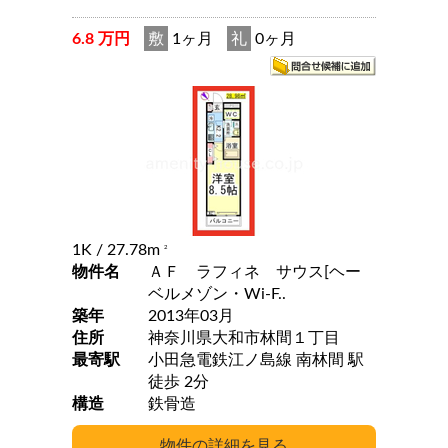
6.8 万円
敷
1ヶ月
礼
0ヶ月
1K
/ 27.78m
2
物件名
ＡＦ ラフィネ サウス[ヘー
ベルメゾン・Wi-F..
築年
2013年03月
住所
神奈川県大和市林間１丁目
最寄駅
小田急電鉄江ノ島線 南林間 駅
徒歩 2分
構造
鉄骨造