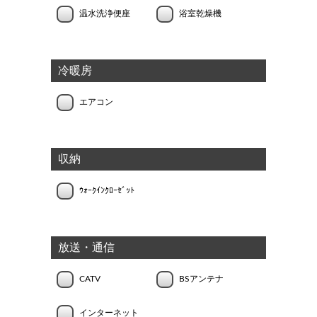
温水洗浄便座
浴室乾燥機
冷暖房
エアコン
収納
ｳｫｰｸｲﾝｸﾛｰｾﾞｯﾄ
放送・通信
CATV
BSアンテナ
インターネット