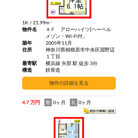
1K
/ 21.99m
2
物件名
ＡＦ アローハイツ[ヘーベル
メゾン・Wi-Fi付..
築年
2005年11月
住所
神奈川県相模原市中央区淵野辺
１丁目
最寄駅
横浜線 矢部 駅 徒歩 3分
構造
鉄骨造
4.7 万円
敷
0ヶ月
礼
0ヶ月