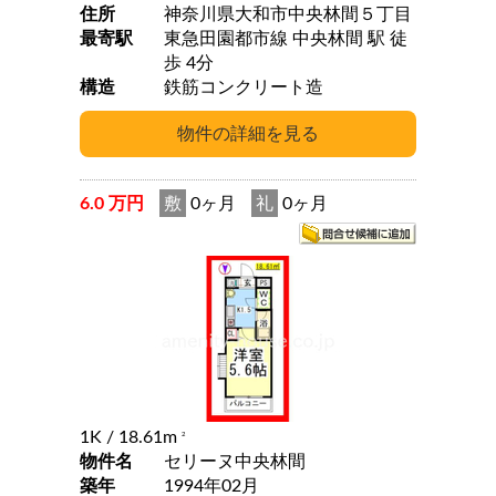
住所
神奈川県大和市中央林間５丁目
最寄駅
東急田園都市線 中央林間 駅 徒
歩 4分
構造
鉄筋コンクリート造
6.0 万円
敷
0ヶ月
礼
0ヶ月
1K
/ 18.61m
2
物件名
セリーヌ中央林間
築年
1994年02月