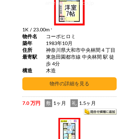
1K
/ 23.00m
2
物件名
コーポヒロミ
築年
1983年10月
住所
神奈川県大和市中央林間４丁目
最寄駅
東急田園都市線 中央林間 駅 徒
歩 4分
構造
木造
7.0 万円
敷
1ヶ月
礼
1.5ヶ月