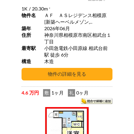
1K
/ 20.30m
2
物件名
ＡＦ ＡＳレジデンス相模原
[新築ヘーベルメゾン,..
築年
2026年06月
住所
神奈川県相模原市南区相武台１
丁目
最寄駅
小田急電鉄小田原線 相武台前
駅 徒歩 6分
構造
木造
4.6 万円
敷
1ヶ月
礼
0ヶ月