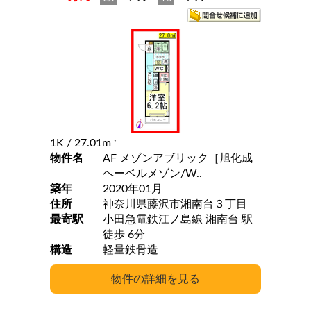
1K
/ 27.01m
2
物件名
AF メゾンアブリック［旭化成
ヘーベルメゾン/W..
築年
2020年01月
住所
神奈川県藤沢市湘南台３丁目
最寄駅
小田急電鉄江ノ島線 湘南台 駅
徒歩 6分
構造
軽量鉄骨造