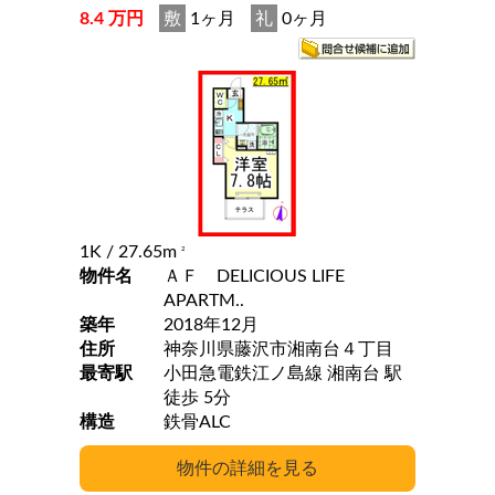
8.4 万円
敷
1ヶ月
礼
0ヶ月
1K
/ 27.65m
2
物件名
ＡＦ DELICIOUS LIFE
APARTM..
築年
2018年12月
住所
神奈川県藤沢市湘南台４丁目
最寄駅
小田急電鉄江ノ島線 湘南台 駅
徒歩 5分
構造
鉄骨ALC