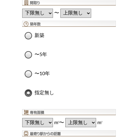
〜
新築
〜5年
〜10年
指定無し
m
〜
m
2
2