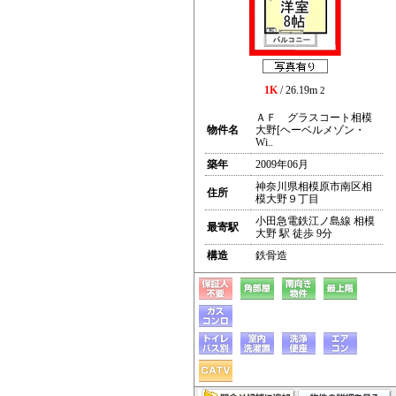
1K
/ 26.19m
2
ＡＦ グラスコート相模
物件名
大野[ヘーベルメゾン・
Wi..
築年
2009年06月
神奈川県相模原市南区相
住所
模大野９丁目
小田急電鉄江ノ島線 相模
最寄駅
大野 駅 徒歩 9分
構造
鉄骨造