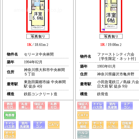
1K
/ 18.61m
1R
/ 19.00m
2
2
物件名
セリーヌ中央林間
ファーストシティ六会
物件名
［学生限定・ネット付］
築年
1994年02月
築年
1993年01月
神奈川県大和市中央林間
住所
５丁目
住所
神奈川県藤沢市亀井野
東急田園都市線 中央林間
小田急電鉄江ノ島線 六会
最寄駅
最寄駅
駅 徒歩 4分
日大前 駅 徒歩 9分
構造
鉄筋コンクリート造
構造
鉄骨造