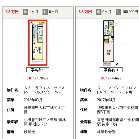
6.8 万円
敷
1ヶ月
礼
0ヶ月
8.8 万円
敷
0ヶ月
礼
100,000円
1K
/ 27.78m
1K
/ 27.84m
2
2
ＡＦ ラフィネ サウス
ＤＬ メゾン ド マロン
物件名
物件名
[ヘーベルメゾン・Wi-F..
[D-ROOM・ペット可..
築年
2013年03月
築年
2017年04月
神奈川県大和市林間１丁
神奈川県大和市中央林間
住所
住所
目
西5丁目
小田急電鉄江ノ島線 南林
東急田園都市線 中央林間
最寄駅
最寄駅
間 駅 徒歩 2分
駅 徒歩 13分
構造
鉄骨造
構造
軽量鉄骨造