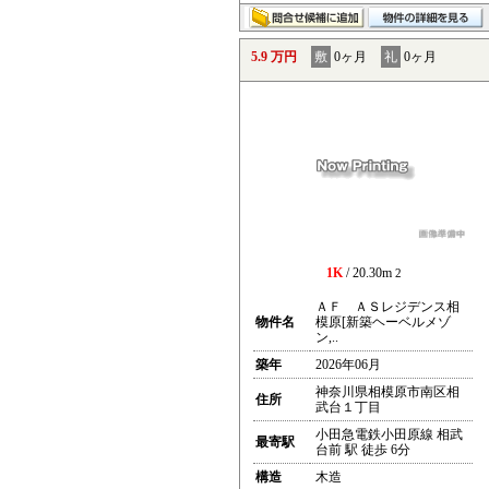
5.9 万円
敷
0ヶ月
礼
0ヶ月
1K
/ 20.30m
2
ＡＦ ＡＳレジデンス相
物件名
模原[新築ヘーベルメゾ
ン,..
築年
2026年06月
神奈川県相模原市南区相
住所
武台１丁目
小田急電鉄小田原線 相武
最寄駅
台前 駅 徒歩 6分
構造
木造