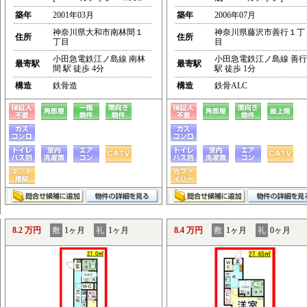
築年
2001年03月
築年
2006年07月
神奈川県大和市南林間１
神奈川県藤沢市善行１丁
住所
住所
丁目
目
小田急電鉄江ノ島線 南林
小田急電鉄江ノ島線 善行
最寄駅
最寄駅
間 駅 徒歩 4分
駅 徒歩 1分
構造
鉄骨造
構造
鉄骨ALC
8.2 万円
敷
1ヶ月
礼
1ヶ月
8.4 万円
敷
1ヶ月
礼
0ヶ月