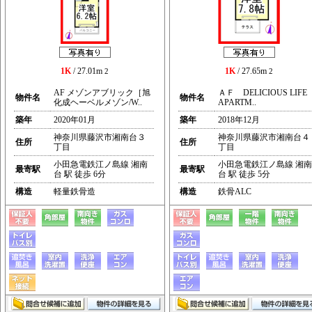
1K
/ 27.01m
1K
/ 27.65m
2
2
AF メゾンアブリック［旭
ＡＦ DELICIOUS LIFE
物件名
物件名
化成ヘーベルメゾン/W..
APARTM..
築年
2020年01月
築年
2018年12月
神奈川県藤沢市湘南台３
神奈川県藤沢市湘南台４
住所
住所
丁目
丁目
小田急電鉄江ノ島線 湘南
小田急電鉄江ノ島線 湘南
最寄駅
最寄駅
台 駅 徒歩 6分
台 駅 徒歩 5分
構造
軽量鉄骨造
構造
鉄骨ALC