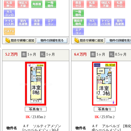
5.2 万円
敷
1ヶ月
礼
1ヶ月
6.4 万円
敷
1ヶ月
礼
0.5ヶ月
1K
/ 23.85m
1K
/ 25.97m
2
2
ＡＦ ソルティアメゾン
ＡＦ アルベルゴ [旭
物件名
物件名
[ヘーベルメゾン・Wi-F..
成ヘーベルメゾン]