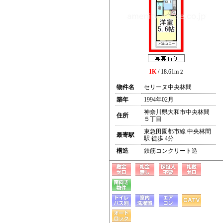
1K
/ 18.61m
2
物件名
セリーヌ中央林間
築年
1994年02月
神奈川県大和市中央林間
住所
５丁目
東急田園都市線 中央林間
最寄駅
駅 徒歩 4分
構造
鉄筋コンクリート造