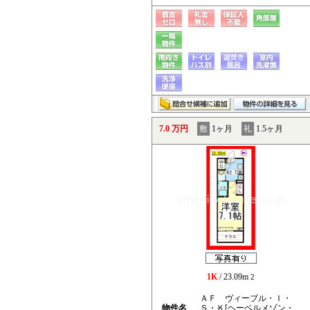
7.0 万円
敷
1ヶ月
礼
1.5ヶ月
1K
/ 23.09m
2
ＡＦ ヴィーブル・Ｉ・
物件名
Ｓ・Ｋ[ヘーベルメゾン・