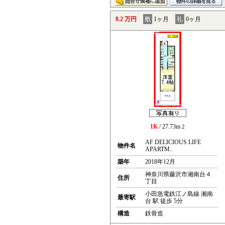
8.2 万円
敷
1ヶ月
礼
0ヶ月
1K
/ 27.73m
2
AF DELICIOUS LIFE
物件名
APARTM..
築年
2018年12月
神奈川県藤沢市湘南台４
住所
丁目
小田急電鉄江ノ島線 湘南
最寄駅
台 駅 徒歩 5分
構造
鉄骨造