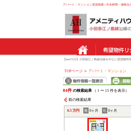
アパート・マンション賃貸検索 | 中央林間・湘南台
【ame7522】小田急江ノ島線沿線を中心に賃貸
TOPページ
＞
アパート・マンション
84件
の検索結果
（ 1 〜 15 件を表示）
前の検索結果
6.5 万円
敷
0ヶ月
礼
0ヶ月