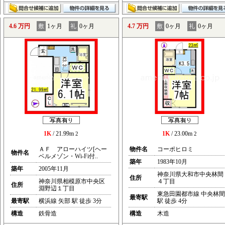
4.6 万円
敷
1ヶ月
礼
0ヶ月
4.7 万円
敷
0ヶ月
礼
0ヶ月
1K
/ 21.99m
1K
/ 23.00m
2
2
ＡＦ アローハイツ[ヘー
物件名
コーポヒロミ
物件名
ベルメゾン・Wi-Fi付..
築年
1983年10月
築年
2005年11月
神奈川県大和市中央林間
住所
神奈川県相模原市中央区
４丁目
住所
淵野辺１丁目
東急田園都市線 中央林間
最寄駅
最寄駅
横浜線 矢部 駅 徒歩 3分
駅 徒歩 4分
構造
鉄骨造
構造
木造