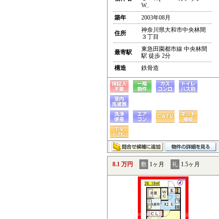
W..
築年
2003年08月
神奈川県大和市中央林間
住所
３丁目
東急田園都市線 中央林間
最寄駅
駅 徒歩 2分
構造
鉄骨造
8.1 万円
敷
1ヶ月
礼
1.5ヶ月