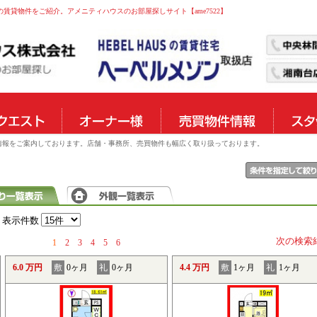
の賃貸物件をご紹介。アメニティハウスのお部屋探しサイト【ame7522】
物件情報をご案内しております。店舗・事務所、売買物件も幅広く取り扱っております。
表示件数
次の検索
1
2
3
4
5
6
6.0 万円
敷
0ヶ月
礼
0ヶ月
4.4 万円
敷
1ヶ月
礼
1ヶ月