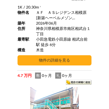
1K
/ 20.30m
2
物件名
ＡＦ ＡＳレジデンス相模原
[新築ヘーベルメゾン,..
築年
2026年06月
住所
神奈川県相模原市南区相武台１
丁目
最寄駅
小田急電鉄小田原線 相武台前
駅 徒歩 6分
構造
木造
4.7 万円
敷
0ヶ月
礼
0ヶ月