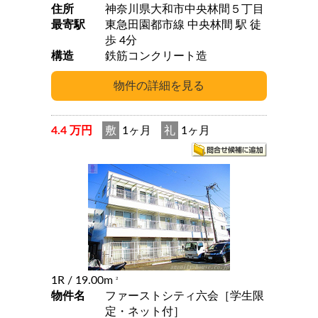
住所
神奈川県大和市中央林間５丁目
最寄駅
東急田園都市線 中央林間 駅 徒
歩 4分
構造
鉄筋コンクリート造
4.4 万円
敷
1ヶ月
礼
1ヶ月
1R
/ 19.00m
2
物件名
ファーストシティ六会［学生限
定・ネット付］