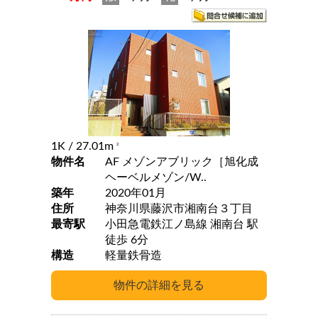
1K
/ 27.01m
2
物件名
AF メゾンアブリック［旭化成
ヘーベルメゾン/W..
築年
2020年01月
住所
神奈川県藤沢市湘南台３丁目
最寄駅
小田急電鉄江ノ島線 湘南台 駅
徒歩 6分
構造
軽量鉄骨造