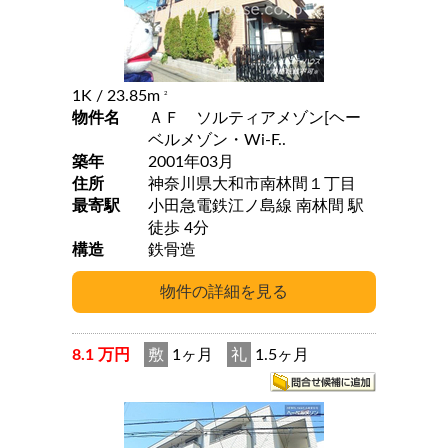
1K
/ 23.85m
2
物件名
ＡＦ ソルティアメゾン[ヘー
ベルメゾン・Wi-F..
築年
2001年03月
住所
神奈川県大和市南林間１丁目
最寄駅
小田急電鉄江ノ島線 南林間 駅
徒歩 4分
構造
鉄骨造
8.1 万円
敷
1ヶ月
礼
1.5ヶ月