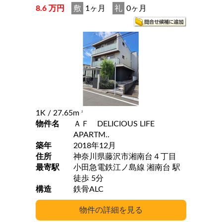
8.6 万円
敷
1ヶ月
礼
0ヶ月
1K
/ 27.65m
2
物件名
ＡＦ DELICIOUS LIFE
APARTM..
築年
2018年12月
住所
神奈川県藤沢市湘南台４丁目
最寄駅
小田急電鉄江ノ島線 湘南台 駅
徒歩 5分
構造
鉄骨ALC