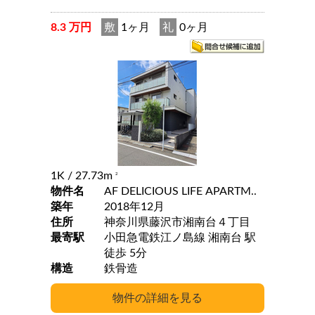
8.3 万円
敷
1ヶ月
礼
0ヶ月
1K
/ 27.73m
2
物件名
AF DELICIOUS LIFE APARTM..
築年
2018年12月
住所
神奈川県藤沢市湘南台４丁目
最寄駅
小田急電鉄江ノ島線 湘南台 駅
徒歩 5分
構造
鉄骨造