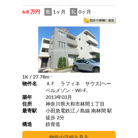
6.8 万円
敷
1ヶ月
礼
0ヶ月
1K
/ 27.78m
2
物件名
ＡＦ ラフィネ サウス[ヘー
ベルメゾン・Wi-F..
築年
2013年03月
住所
神奈川県大和市林間１丁目
最寄駅
小田急電鉄江ノ島線 南林間 駅
徒歩 2分
構造
鉄骨造