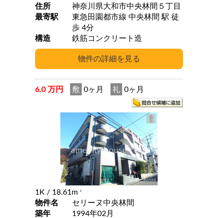
住所
神奈川県大和市中央林間５丁目
最寄駅
東急田園都市線 中央林間 駅 徒
歩 4分
構造
鉄筋コンクリート造
6.0 万円
敷
0ヶ月
礼
0ヶ月
1K
/ 18.61m
2
物件名
セリーヌ中央林間
築年
1994年02月