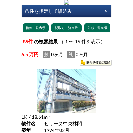
85件
の検索結果
（ 1 〜 15 件を表示）
6.5 万円
敷
0ヶ月
礼
0ヶ月
1K
/ 18.61m
2
物件名
セリーヌ中央林間
築年
1994年02月