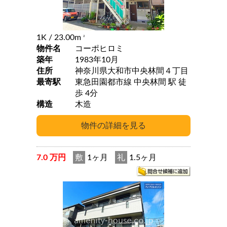
1K
/ 23.00m
2
物件名
コーポヒロミ
築年
1983年10月
住所
神奈川県大和市中央林間４丁目
最寄駅
東急田園都市線 中央林間 駅 徒
歩 4分
構造
木造
7.0 万円
敷
1ヶ月
礼
1.5ヶ月