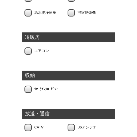
温水洗浄便座
浴室乾燥機
冷暖房
エアコン
収納
ｳｫｰｸｲﾝｸﾛｰｾﾞｯﾄ
放送・通信
CATV
BSアンテナ