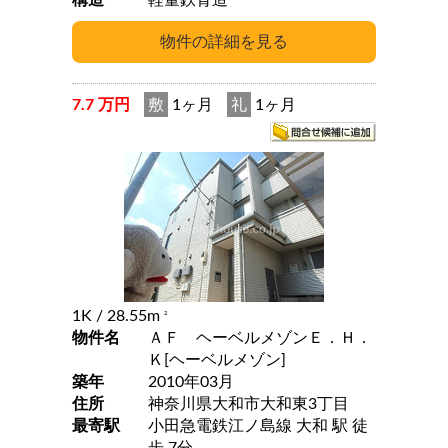
構造
軽量鉄骨造
7.7 万円
敷
1ヶ月
礼
1ヶ月
1K
/ 28.55m
2
物件名
ＡＦ ヘーベルメゾンＥ．Ｈ．
Ｋ[ヘーベルメゾン]
築年
2010年03月
住所
神奈川県大和市大和東3丁目
最寄駅
小田急電鉄江ノ島線 大和 駅 徒