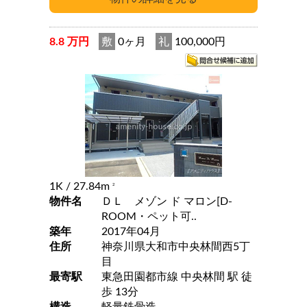
8.8 万円
敷
0ヶ月
礼
100,000円
1K
/ 27.84m
2
物件名
ＤＬ メゾン ド マロン[D-
ROOM・ペット可..
築年
2017年04月
住所
神奈川県大和市中央林間西5丁
目
最寄駅
東急田園都市線 中央林間 駅 徒
歩 13分