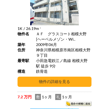
1K
/ 26.19m
2
物件名
ＡＦ グラスコート相模大野
[ヘーベルメゾン・Wi..
築年
2009年06月
住所
神奈川県相模原市南区相模大野
９丁目
最寄駅
小田急電鉄江ノ島線 相模大野
駅 徒歩 9分
構造
鉄骨造
7.2 万円
敷
1ヶ月
礼
1ヶ月