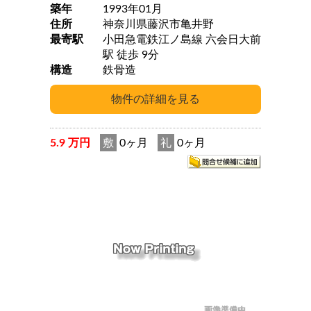
築年
1993年01月
住所
神奈川県藤沢市亀井野
最寄駅
小田急電鉄江ノ島線 六会日大前
駅 徒歩 9分
構造
鉄骨造
5.9 万円
敷
0ヶ月
礼
0ヶ月