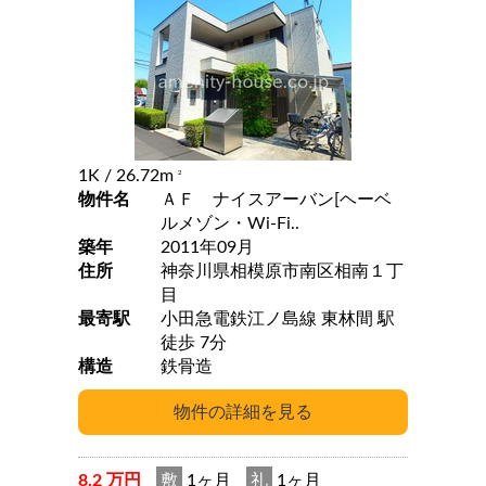
1K
/ 26.72m
2
物件名
ＡＦ ナイスアーバン[ヘーベ
ルメゾン・Wi-Fi..
築年
2011年09月
住所
神奈川県相模原市南区相南１丁
目
最寄駅
小田急電鉄江ノ島線 東林間 駅
徒歩 7分
構造
鉄骨造
8.2 万円
敷
1ヶ月
礼
1ヶ月