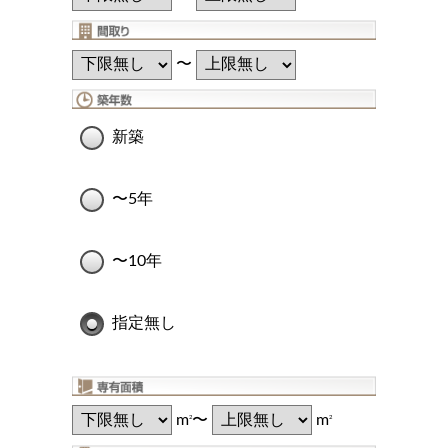
〜
新築
〜5年
〜10年
指定無し
m
〜
m
2
2