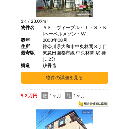
1K
/ 23.09m
2
物件名
ＡＦ ヴィーブル・Ｉ・Ｓ・Ｋ
[ヘーベルメゾン・W..
築年
2003年08月
住所
神奈川県大和市中央林間３丁目
最寄駅
東急田園都市線 中央林間 駅 徒
歩 2分
構造
鉄骨造
5.2 万円
敷
1ヶ月
礼
1ヶ月