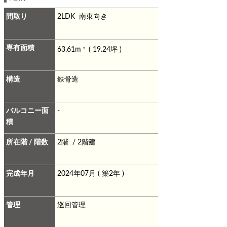
間取り
2LDK 南東向き
専有面積
63.61m
( 19.24坪 )
2
構造
鉄骨造
バルコニー面
-
積
所在階 / 階数
2階 / 2階建
完成年月
2024年07月 ( 築2年 )
管理
巡回管理