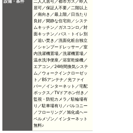
設備・条件
二人入居可／都市ガス／即入
居可／保証人不要／二階以上
／南向き／最上階／日当たり
良好／閑静な住宅街／システ
ムキッチン／ガスコンロ／対
面キッチン／バス・トイレ別
／追い焚き／洗面化粧台独立
／シャンプードレッサー／室
内洗濯機置場／洗濯機置場／
温水洗浄便座／浴室乾燥機／
エアコン／24時間換気システ
ム／ウォークインクローゼッ
ト／BSアンテナ／光ファイ
バー／インターネット／宅配
ボックス／TVドアホン付き／
監視・防犯カメラ／駐輪場有
り／駐車場有り／バルコニー
／フローリング／旭化成ヘー
ベルメゾン／インターネット
無料♪