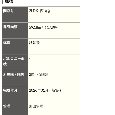
建物
間取り
2LDK 西向き
専有面積
59.18m
( 17.9坪 )
2
構造
鉄骨造
バルコニー面
-
積
所在階 / 階数
2階 / 3階建
完成年月
2026年01月 ( 新築 )
管理
巡回管理