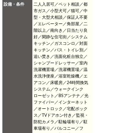
設備・条件
二人入居可／ペット相談／都
市ガス／小型犬可／猫可／中
型・大型犬相談／保証人不要
／エレベーター／角部屋／二
階以上／南向き／日当たり良
好／閑静な住宅街／システム
キッチン／ガスコンロ／対面
キッチン／バス・トイレ別／
追い焚き／洗面化粧台独立／
シャンプードレッサー／室内
洗濯機置場／洗濯機置場／温
水洗浄便座／浴室乾燥機／エ
アコン／床暖房／24時間換気
システム／ウォークインク
ローゼット／BSアンテナ／光
ファイバー／インターネット
／オートロック／宅配ボック
ス／TVドアホン付き／監視・
防犯カメラ／駐輪場有り／駐
車場有り／バルコニー／フ