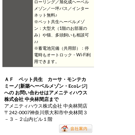
ローリング／旭化成ヘーベル
メゾン／一坪バス／インター
ネット無料♪
※ペット共生ヘーベルメゾ
ン：大型犬（1階のお部屋の
み）や猫、多頭飼いも相談可
♪♪
※蓄電池完備（共用部）：停
電時もオートロック・Wi-Fi利
用できます。
ＡＦ ペット共生 カーサ・モンテカ
ミーノ[新築ヘーベルメゾン・Ecoレジ]
への お問い合わせは
アメニティハウス
株式会社 中央林間店
まで
アメニティハウス株式会社 中央林間店
〒242-0007神奈川県大和市中央林間３
－３－２山内ビル１階