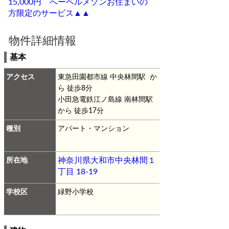
15,000円 へーベルメゾンお住まいの
方限定のサービス▲▲
物件詳細情報
基本
アクセス
東急田園都市線 中央林間駅 か
ら 徒歩8分
小田急電鉄江ノ島線 南林間駅
から 徒歩17分
種別
アパート・マンション
所在地
神奈川県大和市中央林間１
丁目 18-19
学校区
緑野小学校