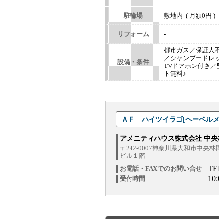
駐輪場
敷地内 ( 月額0円 )
リフォーム
-
都市ガス／保証人
／シャンプードレ
設備・条件
TVドアホン付き
ト無料♪
ＡＦ ハイツイラゴ[ヘーベルメゾ
アメニティハウス株式会社 中央
〒242-0007神奈川県大和市中央
ビル１階
TE
お電話・FAXでのお問い合せ
10
受付時間