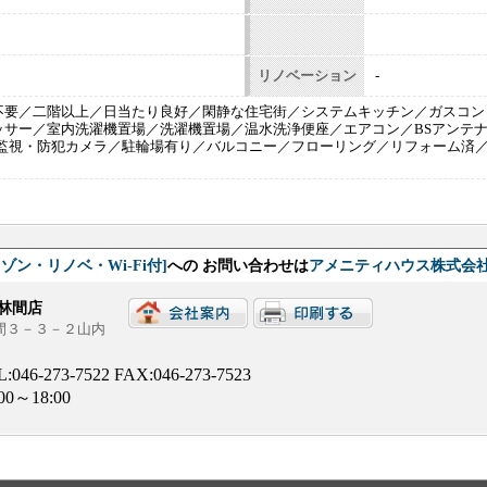
リノベーション
-
不要／二階以上／日当たり良好／閑静な住宅街／システムキッチン／ガスコン
ッサー／室内洗濯機置場／洗濯機置場／温水洗浄便座／エアコン／BSアンテ
／監視・防犯カメラ／駐輪場有り／バルコニー／フローリング／リフォーム済
ン・リノベ・Wi-Fi付]
への お問い合わせは
アメニティハウス株式会社
林間店
林間３－３－２山内
L:
046-273-7522
FAX:046-273-7523
:00～18:00