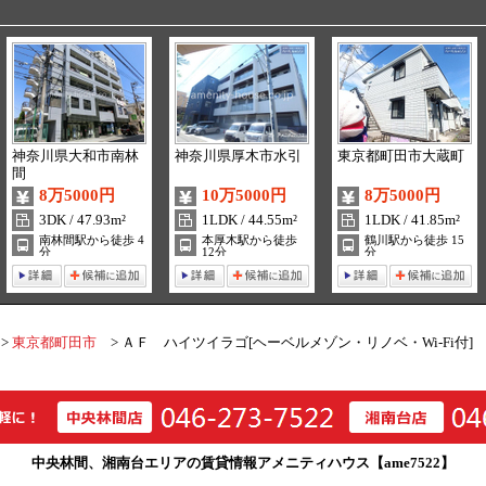
神奈川県大和市南林
神奈川県厚木市水引
東京都町田市大蔵町
間
8万5000円
10万5000円
8万5000円
3DK / 47.93m²
1LDK / 44.55m²
1LDK / 41.85m²
南林間駅から徒歩 4
本厚木駅から徒歩
鶴川駅から徒歩 15
分
12分
分
東京都町田市
ＡＦ ハイツイラゴ[ヘーベルメゾン・リノベ・Wi-Fi付]
中央林間、湘南台エリアの賃貸情報アメニティハウス【ame7522】