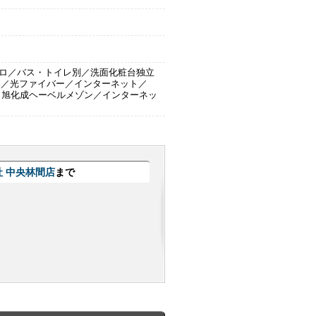
ロ／バス・トイレ別／洗面化粧台独立
ナ／光ファイバー／インターネット／
／旭化成ヘーベルメゾン／インターネッ
 中央林間店
まで