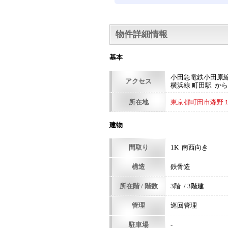
物件詳細情報
基本
小田急電鉄小田原線
アクセス
横浜線 町田駅 から
所在地
東京都町田市森野１丁
建物
間取り
1K 南西向き
構造
鉄骨造
所在階 / 階数
3階 / 3階建
管理
巡回管理
駐車場
-