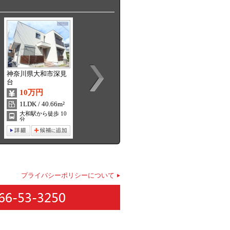
神奈川県大和市深見
神奈川県大和市上草
神奈川県海老名市中
台
柳
新田
10万円
12万5000円
7万円
1LDK / 40.66m²
1LDK / 45.57m²
1DK / 30.79m²
大和駅から徒歩 10
鶴間駅から徒歩 15
厚木駅から徒歩 6分
分
分
プライバシーポリシーについて