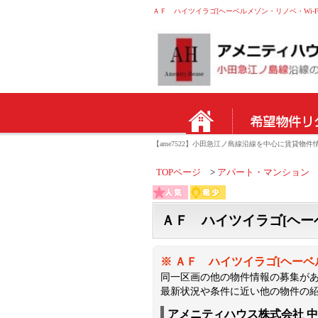
ＡＦ ハイツイラゴ[ヘーベルメゾン・リノベ・Wi-Fi付
【ame7522】小田急江ノ島線沿線を中心に賃貸
TOPページ
アパート・マンション
ＡＦ ハイツイラゴ[ヘーベ
※ ＡＦ ハイツイラゴ[ヘーベ
同一区画の他の物件情報の募集が
最新状況や条件に近い他の物件の
アメニティハウス株式会社 