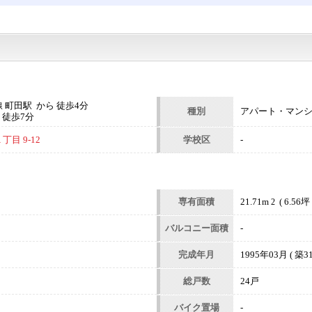
 町田駅 から 徒歩4分
種別
アパート・マン
 徒歩7分
目 9-12
学校区
-
専有面積
21.71m
( 6.56坪 
2
バルコニー面積
-
完成年月
1995年03月 ( 築31
総戸数
24戸
バイク置場
-