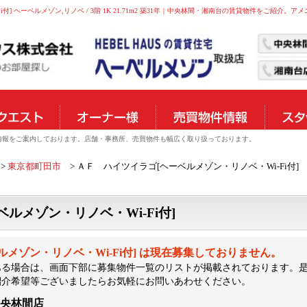
] ヘーベルメゾン,リノベ / 3階 1K 21.71m2 築31年｜中央林間・湘南台の賃貸物件をご紹介。ア
物件情報をご案内しております。店舗・事務所、売買物件も幅広く取り扱っております。
東京都町田市
ＡＦ ハイツイラゴ[ヘーベルメゾン・リノベ・Wi-Fi付]
ルメゾン・リノベ・Wi-Fi付]
ルメゾン・リノベ・Wi-Fi付] は現在募集しておりません。
ある場合は、画面下部に募集物件一覧のリストが掲載されております。
紹介希望等ございましたらお気軽にお問いあわせください。
中央林間店