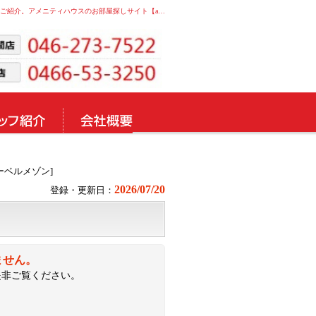
ＡＦ ペット共生 ＡＩ・グランディール中央林間[ヘーベルメゾン] ヘーベルメゾン,ペット / 3階 1LDK 43.39m2 築1年｜中央林間・湘南台の賃貸物件をご紹介。アメニティハウスのお部屋探しサイト【ame7522】
ベルメゾン]
2026/07/20
登録・更新日：
ません。
是非ご覧ください。