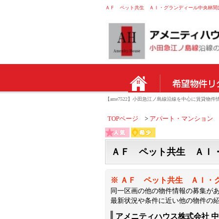
【ame7522】小田急江ノ島線沿線を中心に賃貸
TOPページ
アパート・マンション
ＡＦ ペット共生 ＡＩ・
※ ＡＦ ペット共生 ＡＩ・
同一区画の他の物件情報の募集が
最新状況や条件に近い他の物件の
アメニティハウス株式会社 