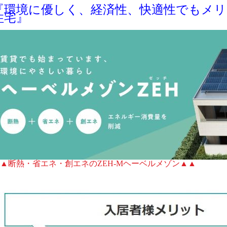
『環境に優しく、経済性、快適性でもメ
住宅』
▲断熱・省エネ・創エネのZEH-Mヘーベルメゾン▲▲