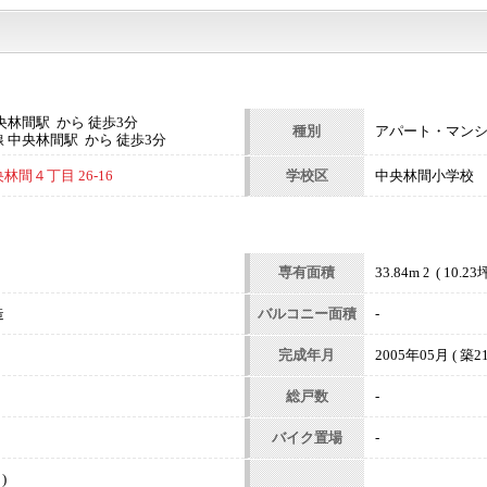
央林間駅 から 徒歩3分
種別
アパート・マン
 中央林間駅 から 徒歩3分
間４丁目 26-16
学校区
中央林間小学校
専有面積
33.84m
( 10.23坪
2
造
バルコニー面積
-
完成年月
2005年05月 ( 築21
総戸数
-
バイク置場
-
)