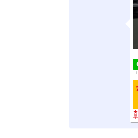
↑
★
早