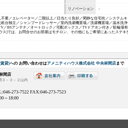
リノベーション
-
人不要／エレベーター／二階以上／日当たり良好／閑静な住宅街／システムキ
化粧台独立／シャンプードレッサー／室内洗濯機置場／洗濯機置場／温水洗浄
TV／BSアンテナ／オートロック／宅配ボックス／TVドアホン付き／駐輪場
ハウス]では、お問合せのお部屋はモチロン、その他にもご希望にあったステ
賃貸]
への お問い合わせは
アメニティハウス株式会社 中央林間店
まで
林間店
林間３－３－２山内
L:
046-273-7522
FAX:046-273-7523
:00～18:00