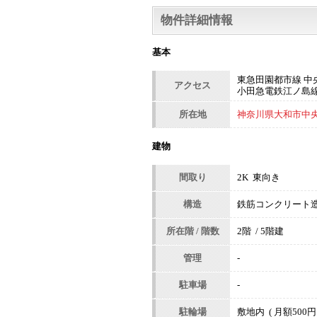
物件詳細情報
基本
東急田園都市線 中
アクセス
小田急電鉄江ノ島線
所在地
神奈川県大和市中央林
建物
間取り
2K 東向き
構造
鉄筋コンクリート
所在階 / 階数
2階 / 5階建
管理
-
駐車場
-
駐輪場
敷地内 ( 月額500円 