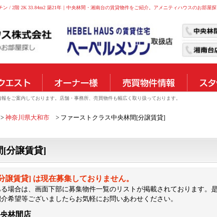
 / 2階 2K 33.84m2 築21年｜中央林間・湘南台の賃貸物件をご紹介。アメニティハウスのお部屋探し
物件情報をご案内しております。店舗・事務所、売買物件も幅広く取り扱っております。
神奈川県大和市
ファーストクラス中央林間[分譲賃貸]
[分譲賃貸]
分譲賃貸] は現在募集しておりません。
ある場合は、画面下部に募集物件一覧のリストが掲載されております。
紹介希望等ございましたらお気軽にお問いあわせください。
中央林間店