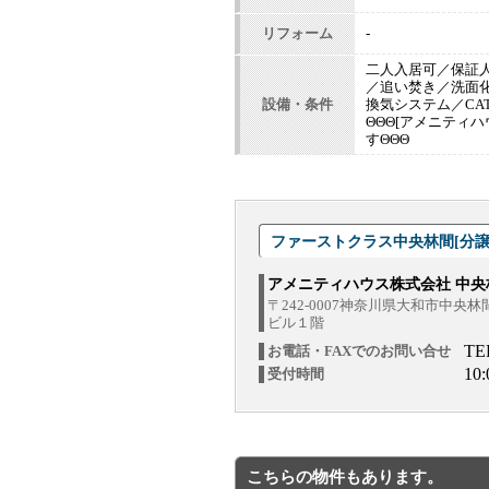
リフォーム
-
二人入居可／保証
／追い焚き／洗面
設備・条件
換気システム／CA
ΘΘΘ[アメニティ
すΘΘΘ
ファーストクラス中央林間[分譲
アメニティハウス株式会社 中央
〒242-0007神奈川県大和市中央
ビル１階
TE
お電話・FAXでのお問い合せ
10
受付時間
こちらの物件もあります。