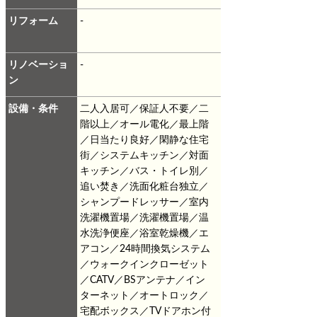
リフォーム
-
リノベーショ
-
ン
設備・条件
二人入居可／保証人不要／二
階以上／オール電化／最上階
／日当たり良好／閑静な住宅
街／システムキッチン／対面
キッチン／バス・トイレ別／
追い焚き／洗面化粧台独立／
シャンプードレッサー／室内
洗濯機置場／洗濯機置場／温
水洗浄便座／浴室乾燥機／エ
アコン／24時間換気システム
／ウォークインクローゼット
／CATV／BSアンテナ／イン
ターネット／オートロック／
宅配ボックス／TVドアホン付