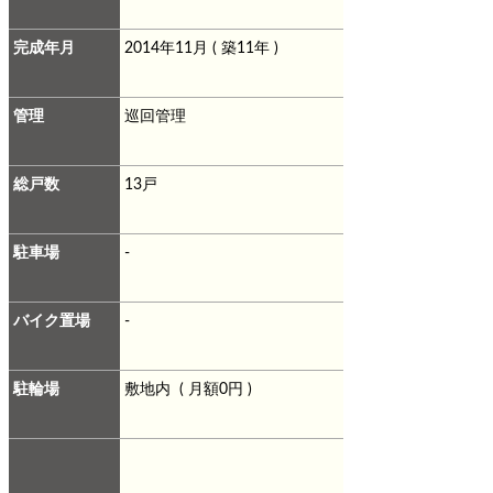
完成年月
2014年11月 ( 築11年 )
管理
巡回管理
総戸数
13戸
駐車場
-
バイク置場
-
駐輪場
敷地内 ( 月額0円 )