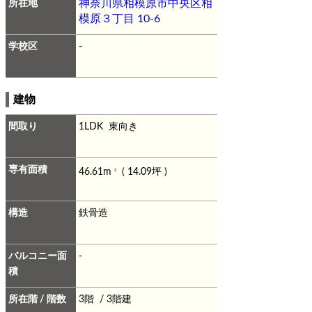
所在地
神奈川県相模原市中央区相
模原３丁目 10-6
学校区
-
建物
間取り
1LDK 東向き
専有面積
46.61m
( 14.09坪 )
2
構造
鉄骨造
バルコニー面
-
積
所在階 / 階数
3階 / 3階建